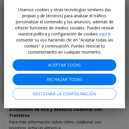
reservaríamos nosotros mismos.
Usamos cookies y otras tecnologías similares (las
¿Cómo desconecto mi cuenta Google de Travelzoo?
propias y de terceros) para analizar el tráfico,
Travelzoo te ofrece la posibilidad de registrarte y
personalizar el contenido y los anuncios, además de
conectarte con Google +. Si deseas desconectar tu perfil
ofrecer funciones de medios sociales. Puedes revisar
Google + de Travelzoo, puedes hacerlo aquí debajo.
nuestra política y configuración de cookies
aquí
o
No tienes suscripciones conectadas con Google+. Si
consentir su uso haciendo clic en "Aceptar todas las
deseas registrarte con Google +,
por favor, inicia sesión.
cookies" a continuación. Puedes revocar tu
consentimiento en cualquier momento.
¿Cómo desconecto mi cuenta de Facebook de
Travelzoo?
ACEPTAR TODAS
Travelzoo te ofrece la posibilidad de registrarte y
conectarte mediante Facebook. Si deseas desconectar tu
RECHAZAR TODAS
cuenta de Facebook de Travelzoo, ve a
https://www.facebook.com/settings?tab=applications
y
marca la "X" al lado de la aplicación Travelzoo.
GESTIONAR LA CONFIGURACIÓN
Tengo un hotel / agencia de viajes / agencia de
actividades de ocio y desearía colaborar con
Travelzoo
Para más información sobre cómo colaborar con
nosotros, echa un vistazo a