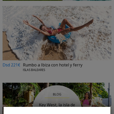
Dsd 221€
Rumbo a Ibiza con hotel y ferry
ISLAS BALEARES
BLOG
Key West, la isla de
Florida para todo