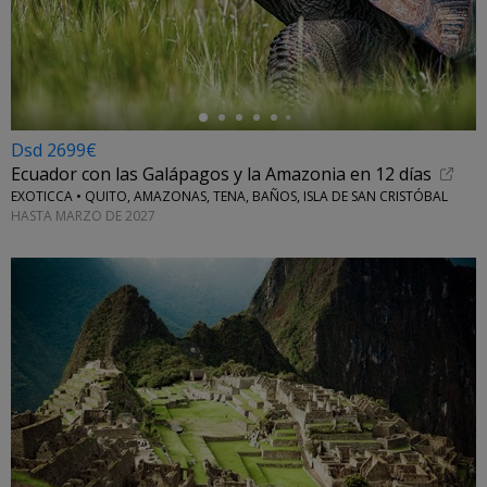
←
Dsd 2699€
Ecuador con las Galápagos y la Amazonia en 12 días
EXOTICCA • QUITO, AMAZONAS, TENA, BAÑOS, ISLA DE SAN CRISTÓBAL
HASTA MARZO DE 2027