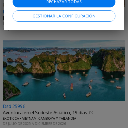
RECHAZAR TODAS
Dsd 1199€
GESTIONAR LA CONFIGURACIÓN
La gran ruta de los Balcanes en 10 días
EXOTICCA • ALBANIA, MONTENEGRO, CROACIA Y BOSNIA Y HERZEGOVINA
DE JULIO A OCTUBRE DE 2026
Dsd 2599€
Aventura en el Sudeste Asiático, 19 días
EXOTICCA • VIETNAM, CAMBOYA Y TAILANDIA
DE JULIO DE 2025 A DICIEMBRE DE 2026