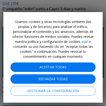
Dsd 239€
El pequeño "edén" junto a Capri: 5 días y vuelos
LASTMINUTE.COM • BAHÍA DE NÁPOLES, ITALIA
DE FINALES DE AGOSTO A OCTUBRE DE 2026
Usamos cookies y otras tecnologías similares (las
propias y de terceros) para analizar el tráfico,
personalizar el contenido y los anuncios, además de
ofrecer funciones de medios sociales. Puedes revisar
nuestra política y configuración de cookies
aquí
o
consentir su uso haciendo clic en "Aceptar todas las
cookies" a continuación. Puedes revocar tu
←
consentimiento en cualquier momento.
ACEPTAR TODAS
RECHAZAR TODAS
Dsd 566€
Combinado Gran Canaria y Tenerife, 8 días y vuelos
GESTIONAR LA CONFIGURACIÓN
LOGITRAVEL • ISLAS CANARIAS
AGOSTO Y SEPTIEMBRE DE 2026