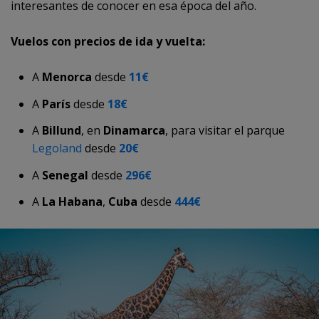
interesantes de conocer en esa época del año.
Vuelos con precios de ida y vuelta:
A
Menorca
desde
11€
A
París
desde
18€
A
Billund
, en
Dinamarca
, para visitar el parque
Legoland
desde
20€
A
Senegal
desde
296€
A
La Habana
,
Cuba
desde
444€