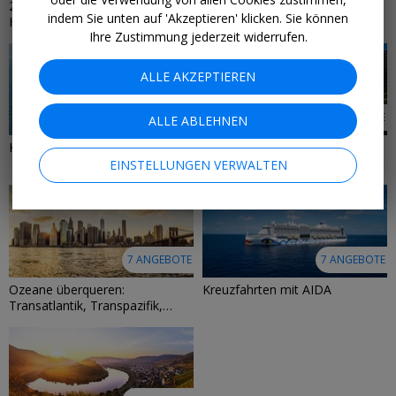
2-in-1 – Kreuzfahrtkombis mit
Kreuzfahrt-Specials unter 700 €
indem Sie unten auf 'Akzeptieren' klicken. Sie können
Hotelverlängerung
Ihre Zustimmung jederzeit widerrufen.
ALLE AKZEPTIEREN
9 ANGEBOTE
9 ANGEBOTE
ALLE ABLEHNEN
Kreuzfahrten mit MSC
Eis & Fjorde: Kreuzfahrten in
Nordeuropa
EINSTELLUNGEN VERWALTEN
7 ANGEBOTE
7 ANGEBOTE
Ozeane überqueren:
Kreuzfahrten mit AIDA
Transatlantik, Transpazifik,
Panamakanal