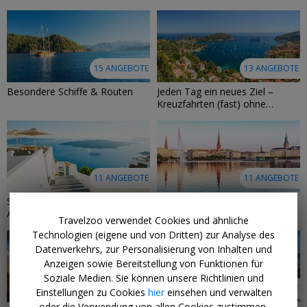
15 ANGEBOTE
13 ANGEBOTE
Besondere Schiffe & Routen
Jeden Tag ein neues Ziel –
Kreuzfahrten (fast) ohne
Seetage
11 ANGEBOTE
11 ANGEBOTE
Spontan auf See – Last-Minute-
Kreuzfahrten ab/bis
Angebote für Kreuzfahrten
Deutschland
Travelzoo verwendet Cookies und ähnliche
Technologien (eigene und von Dritten) zur Analyse des
Datenverkehrs, zur Personalisierung von Inhalten und
Anzeigen sowie Bereitstellung von Funktionen für
Soziale Medien. Sie können unsere Richtlinien und
10 ANGEBOTE
9 ANGEBOTE
Einstellungen zu Cookies
hier
einsehen und verwalten
oder die Verwendung von allen Cookies zustimmen,