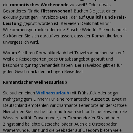
ein
romantisches Wochenende
zu zweit? Oder etwas
Besonderes für die
Flitterwochen?
Buchen Sie jetzt einen
exklusiv günstigen Travelzoo-Deal, der auf
Qualität und Preis-
Leistung
geprüft worden ist. Bei vielen Deals haben wir
Willkommensgetränke oder eine Flasche Wein für Sie verhandelt.
So können Sie sich darauf verlassen, dass der Romantikurlaub
unvergesslich wird.
Warum Sie Ihren Romantikurlaub bei Travelzoo buchen sollten?
Weil die Reiseexperten jedes Urlaubsangebot geprüft und
besonders günstig verhandelt haben. Bei Travelzoo gibt es für
jeden Geschmack den richtigen Reisedeal.
Romantischer Wellnessurlaub
Sie suchen einen
Wellnessurlaub
mit Frühstück oder sogar
mehrgängigem Dinner? Für eine romantische Auszeit zu zweit in
Deutschland empfehlen wir charmante Ferienorte an der Ostsee:
Hier atmen Sie frische Luft und freuen sich auf eine einwandfreie
Wasserqualität. Travemünde, der Timmendorfer Strand oder
Zingst sind beliebte Ostseeheilbäder. Auch die Ostseebäder
Warnemünde, Binz und die Seebäder auf Usedom bieten viele