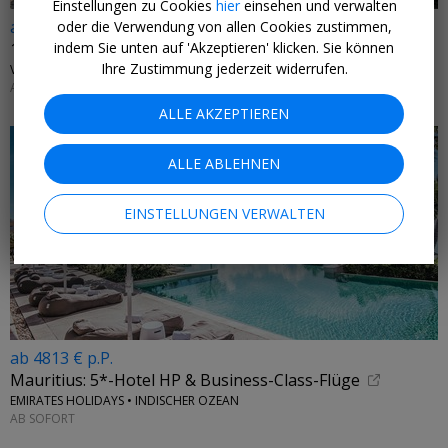
Einstellungen zu Cookies
hier
einsehen und verwalten
ab 879 € p.P.
oder die Verwendung von allen Cookies zustimmen,
indem Sie unten auf 'Akzeptieren' klicken. Sie können
1 Woche Mietwagen-Rundreise in Kroatien
Ihre Zustimmung jederzeit widerrufen.
VIVIDO.TRAVEL • KROATIEN
AB SOFORT
ALLE AKZEPTIEREN
ALLE ABLEHNEN
EINSTELLUNGEN VERWALTEN
ab 4813 € p.P.
Mauritius: 5*-Hotel HP & Business-Class-Flüge
EMIRATES HOLIDAYS • INDISCHER OZEAN
AB SOFORT