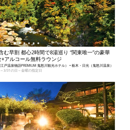
む早割 都心2時間で8湯巡り “関東唯一”の豪華
食+アルコール無料ラウンジ
戸温泉物語PREMIUM 鬼怒川観光ホテル） • 栃木・日光（鬼怒川温泉）
/1/4～3/31の日～金曜の指定日