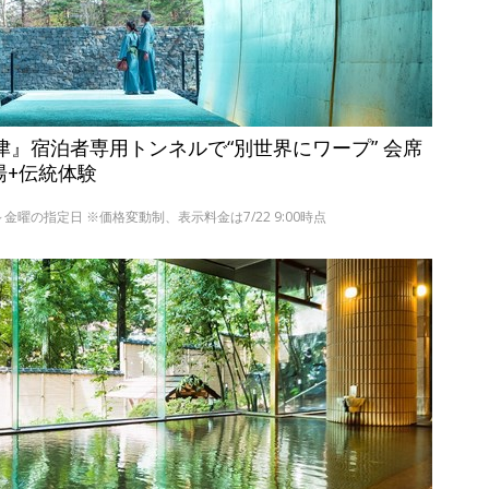
津』宿泊者専用トンネルで“別世界にワープ” 会席
湯+伝統体験
の日～金曜の指定日 ※価格変動制、表示料金は7/22 9:00時点