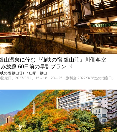
銀山温泉に佇む『仙峡の宿 銀山荘』川側客室
飲み放題 60日前の早割プラン
の宿 銀山荘） • 山形・銀山
指定日、2027/3/11、15～18、23～25（別料金 2027/3/28迄の指定日）