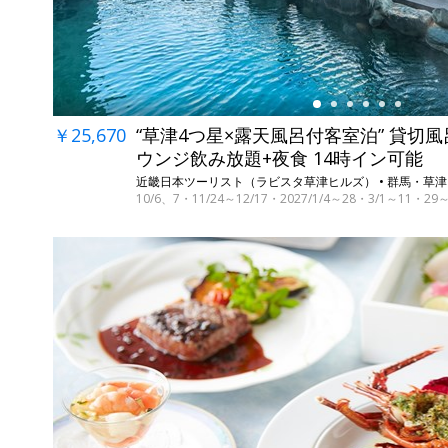
￥25,670
“草津4つ星×露天風呂付客室泊” 貸切風
ウンジ飲み放題+夜食 14時イン可能
近畿日本ツーリスト（ラビスタ草津ヒルズ） • 群馬・草津
10/6、7・11/24～12/17・2027/1/4～28・3/1～11