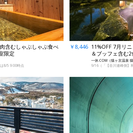
柄肉含むしゃぶしゃぶ食べ
￥8,446
11%OFF 7
5室限定
＆ブッフェ含む2
一休.COM（猿ヶ京温泉 
/5 9:00時点
9/16（「【谷川連峰側】
→