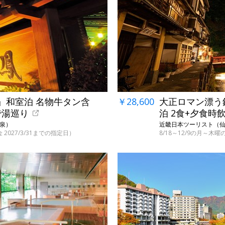
』和室泊 名物牛タン含
￥28,600
大正ロマン漂う
で湯巡り
泊 2食+夕食時
温泉）
近畿日本ツーリスト（仙峡
金 2027/3/31までの指定日）
8/18～12/9の月～木曜の