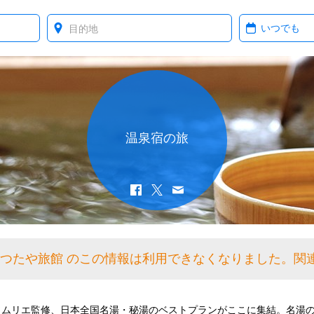
Where?
When?
温泉宿の旅
根つたや旅館 のこの情報は利用できなくなりました。関
ソムリエ監修、日本全国名湯・秘湯のベストプランがここに集結。名湯