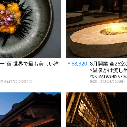
リー”宿 世界で最も美しい湾
￥58,320
8月開業 全26
付
×温泉かけ流し
YOKI MATSUSHIMA •
金は7/22 9:00時点
9/23～2026/3/26