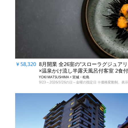
￥58,320
8月開業 全26室の“スローラグジュア
×温泉かけ流し半露天風呂付客室 2食
YOKI MATSUSHIMA • 宮城・松島
9/23～2026/3/26の日～金曜の指定日 ※価格変動制、表示料