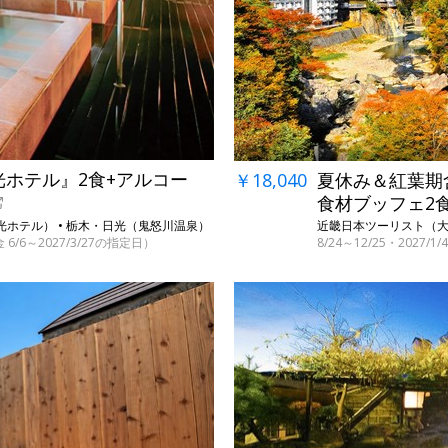
←
光ホテル』2食+アルコー
￥18,040
夏休み＆紅葉期含
食材ブッフェ2
光ホテル） • 栃木・日光（鬼怒川温泉）
近畿日本ツーリスト（大江
 6/6～2027/3/27の指定日）
8/24～12/25・2027