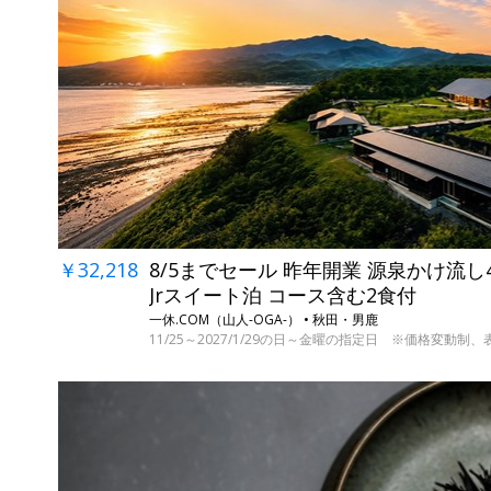
￥32,218
8/5までセール 昨年開業 源泉かけ流
Jrスイート泊 コース含む2食付
一休.COM（山人-OGA-） • 秋田・男鹿
11/25～2027/1/29の日～金曜の指定日 ※価格変動制、表示