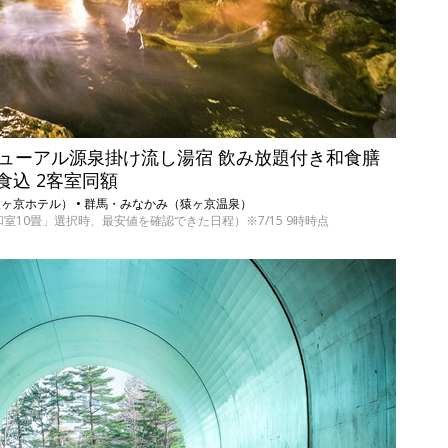
月リニューアル源泉掛け流し湯宿 飲み放題付き和食膳
食込 2客室同額
猿ヶ京ホテル） • 群馬・みなかみ（猿ヶ京温泉）
和室10畳」選択時、最安値を確認できた日程）※7/15 9時時点