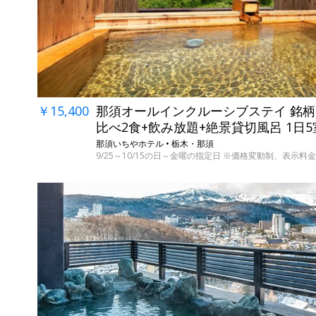
￥15,400
那須オールインクルーシブステイ 銘
比べ2食+飲み放題+絶景貸切風呂 1日
那須いちやホテル • 栃木・那須
9/25～10/15の日～金曜の指定日 ※価格変動制、表示料金は8
←