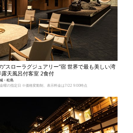
室の“スローラグジュアリー”宿 世界で最も美しい湾
半露天風呂付客室 2食付
 宮城・松島
の日～金曜の指定日 ※価格変動制、表示料金は7/22 9:00時点