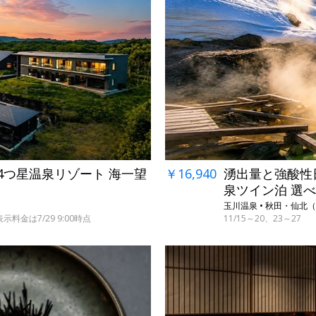
し4つ星温泉リゾート 海一望
￥16,940
湧出量と強酸性日
泉ツイン泊 選
玉川温泉 • 秋田・仙北
料金は7/29 9:00時点
11/15～20、23～27