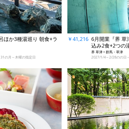
￥41,216
6月開業『界 草
呂ほか3種湯巡り 朝食+ラ
込み2食+2つの
界 草津 • 群馬・草津
2027/1/4～2/28の
・29～31の月～木曜の指定日
←