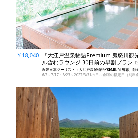
￥18,040
『大江戸温泉物語Premium 鬼怒川観
ル含むラウンジ 30日前の早割プラン
近畿日本ツーリスト（大江戸温泉物語PREMIUM 鬼怒川観
6/7～7/17・8/23～2027/3/31の日～金曜の指定日（別料金