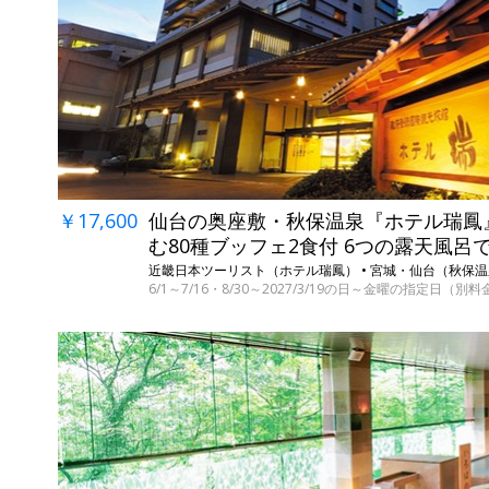
￥17,600
仙台の奥座敷・秋保温泉『ホテル瑞鳳
む80種ブッフェ2食付 6つの露天風呂
近畿日本ツーリスト（ホテル瑞鳳） • 宮城・仙台（秋保
6/1～7/16・8/30～2027/3/19の日～金曜の指定日（別料