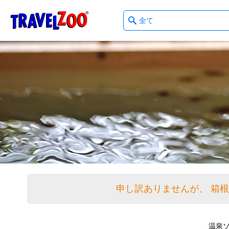
What
®
Travelzoo
type
of
deals?
申し訳ありませんが、 箱
温泉