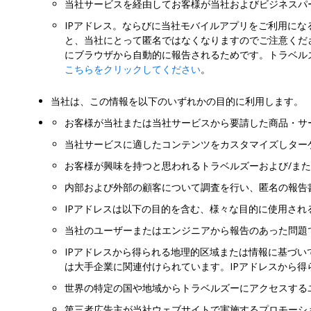
当社サービスを経由してお客様が当社およびビジネスパ
IPアドレス。ならびに当社モバイルアプリをご利用に
と、当社にとって匿名ではなくなりますのでご注意くだ
にブラウザから自動的に報告されるためです。トラベルズ
こちらをクリックしてください
。
当社は、この情報を以下のいずれかの目的に利用します。
お客様が当社または当社サービスから要請した商品・サ
当社サービスに適したコンテンツをカスタマイズしター
お客様が興味を持つと思われるトラベルズーおよび/ま
内部および外部の顧客について調査を行い、匿名の報告
IPアドレスは以下の目的を含む、様々な目的に使用され
当社のユーザーまたはエンジニアから報告のあった問題で
IPアドレスから得られる地理的区域または情報に基づい
は大手企業に関連付けられています。IPアドレスから
世界の特定の国や地域からトラベルズーにアクセスする
第三者広告主が当社ウェブサイトで実施するプロモーシ