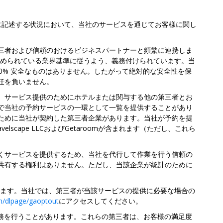
に記述する状況において、当社のサービスを通じてお客様に関し
三者および信頼のおけるビジネスパートナーと頻繁に連携しま
認められている業界基準に従うよう、義務付けられています。当
0% 安全なものはありません。したがって絶対的な安全性を保
任を負いません。
、サービス提供のためにホテルまたは関与する他の第三者とお
で当社の予約サービスの一環として一覧を提供することがあり
ために当社が契約した第三者企業があります。当社が予約を提
ape LLCおよびGetaroomが含まれます（ただし、これら
くサービスを提供するため、当社を代行して作業を行う信頼の
共有する権利はありません。ただし、当該企業が統計のために
ります。当社では、第三者が当該サービスの提供に必要な場合の
om/dlpage/gaoptout
にアクセスしてください。
務を行うことがあります。これらの第三者は、お客様の満足度