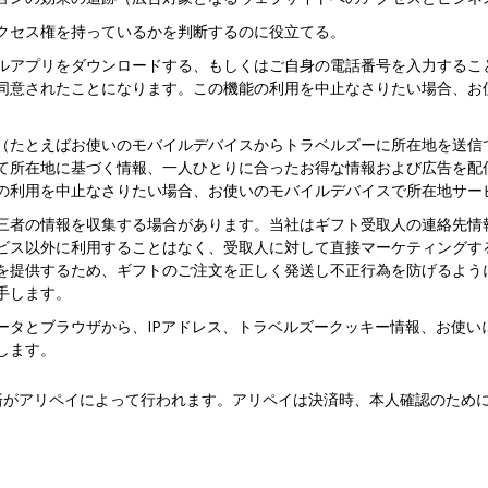
クセス権を持っているかを判断するのに役立てる。
ルアプリをダウンロードする、もしくはご自身の電話番号を入力するこ
同意されたことになります。この機能の利用を中止なさりたい場合、お
（たとえばお使いのモバイルデバイスからトラベルズーに所在地を送信
て所在地に基づく情報、一人ひとりに合ったお得な情報および広告を配
の利用を中止なさりたい場合、お使いのモバイルデバイスで所在地サー
三者の情報を収集する場合があります。当社はギフト受取人の連絡先情
ビス以外に利用することはなく、受取人に対して直接マーケティングす
を提供するため、ギフトのご注文を正しく発送し不正行為を防げるよう
手します。
ータとブラウザから、IPアドレス、トラベルズークッキー情報、お使い
します。
済がアリペイによって行われます。アリペイは決済時、本人確認のため