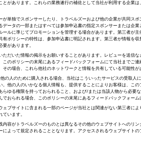
ことがあります。これらの業務遂行の補佐として当社が利用する企業は
ーが単独でスポンサーしたり、トラベルズーおよび他の企業が共同スポ
るデータの一部またはすべては参加申込書の指定スポンサーまたは企業
ルールに準じてプロモーションを管理する場合があります。第三者が主
共有ポリシーの特性は、参加申込書に明記されます。第三者が情報を収
必要があります。
いただいた情報の掲示をお願いすることがあります。レビューを送信な
のポリシーの末尾にあるフィードバックフォームにて当社までご連絡くださ
。その場合、これら他社のネットワークと情報を共有している可能性が
ービスを他の人のために購入される場合、当社はこういったサービスの受取
い。他の人のいかなる個人情報も、提供することによりお客様は、この
あらゆる権限を持っておられること、および/または当該人物から必要
んでおられる場合、このポリシーの末尾にあるフィードバックフォーム
ウェブサイトに含まれる一部のページが当社とは関連がない第三者によ
れています。
践内容がトラベルズーのものとは異なるその他のウェブサイトへのリン
ーによって規定されることとなります。アクセスされるウェブサイトの