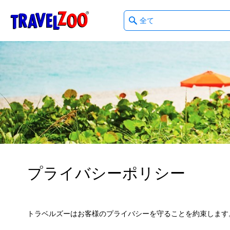
What
®
Travelzoo
type
of
deals?
プライバシーポリシー
トラベルズーはお客様のプライバシーを守ることを約束します