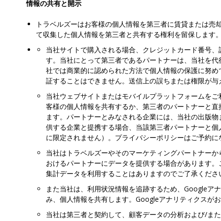
情報の共有と開示
トラベルズーはお客様の個人情報を第三者に賃貸または売
て収集した個人情報を第三者と共有する権利を留保します
当社サイトで購入される場合、クレジットカード番号、
す。当社にとって第三者であるパートナーは、当社を代
社では商業的に認められた方法で個人情報の保護に努めて
証することはできません。送信上の誤ちまたは権限が与
当社ウェブサイトまたはモバイルプラットフォームをご
客様の個人情報を共有するか、第三者のパートナーと直
ます。パートナーとみなされる企業には、当社の出版物
供する企業と提携する場合、当該第三者パートナーと個人情報
に限定されません）。プライバシーポリシーはご予約に
当社はトラベルズーやそのマーケティングパートナーか
おけるパートナーにデータを提供する場合があります。
集計データを利用することはありますのでご了承くださ
また当社は、利用状況情報を追跡するため、Google
み、個人情報を共有します。Googleアナリティクス
当社は第三者と契約して、顧客データの分析および/ま