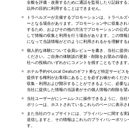
全般を評価・改善するために通話を監視したり記録する
以外の目的に利用することはできません。
トラベルズーが主催するプロモーションは、トラベルズ
ーとなる場合があります。プロモーション中に収集され
するため、およびその他の方法でプロモーションの公式
して情報の収集と利用を行う場合があります。この情報
になって当該情報がどのように利用されるかを理解する
個人的な体験について会員レビューを書き、当社に提供
ください。ご自身の体験談の更新・削除をお望みの場合、こ
社への投稿のいずれかにコメントを残すこともできます
ホテル予約やLocal Dealsのギフト券など特定サ
提供する権利がお客様にあることを必ずお確かめくださ
収集・利用および開示することができるように、必要な
当社に提供した情報の当該者がその個人情報の削除を望
当社ユーザーがにシームレスに操作できるように、当社
ポリシーは、ホストされているこれらのページに表示さ
また当社のウェブサイトには、プライバシーに関する実
送信しますと、その情報はこれらのプライバシーポリシ
す。