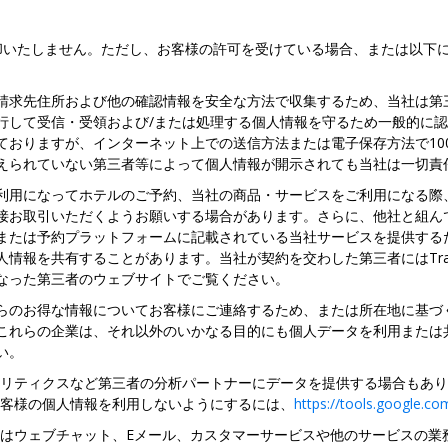
却いたしません。ただし、お客様の許可を受けている場合、または以下
。
請求先住所および他の確認情報を安全な方法で収集するため、当社は第
行して受信・受領および/または処理する個人情報を守るため一般的に
おりますが、インターネット上での送信方法または電子保存方法で10
えられていない第三者等によって個人情報が開示されても当社は一切責
利用になってホテルのご予約、当社の商品・サービスをご利用になる際
接お取引いただくようお願いする場合があります。さらに、他社と組ん
または予約プラットフォームに記載されている当社サービスを提供する
を共有することがあります。当社が契約を交わした第三者にはTravelsc
なった第三者のウェブサイトでご覧ください。
らのお得な情報についてお客様にご連絡するため、または所在地に基づ
これらの企業は、それ以外のいかなる目的にも個人データを利用または
い。
アナリティクスなど第三者の分析パートナーにデータを提供する場合もあ
がお客様の個人情報を利用しないようにするには、
https://tools.google.c
たはウェブチャット、Eメール、カスタマーサービスや他のサービスの業