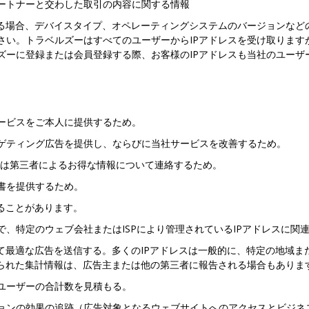
ートナーと交わした取引の内容に関する情報
なる場合、デバイスタイプ、オペレーティングシステムのバージョンなど
さい。トラベルズーはすべてのユーザーからIPアドレスを受け取ります
ーに登録または会員登録する際、お客様のIPアドレスも当社のユーザ
ービスをご本人に提供するため。
ゲティング広告を提供し、ならびに当社サービスを改善するため。
たは第三者によるお得な情報について連絡するため。
書を提供するため。
ることがあります。
、特定のウェブ会社またはISPにより管理されているIPアドレスに関
て最適な広告を送信する。多くのIPアドレスは一般的に、特定の地域
得られた集計情報は、広告主または他の第三者に報告される場合もありま
ユーザーの合計数を見積もる。
ョンの効果の追跡（広告対象となるウェブサイトへのアクセスとビジネ