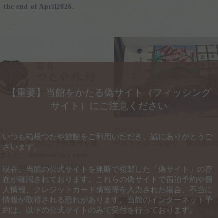
l the end of April2026.
【重要】
当館をかたる偽サイト
（フィッシング
サイト）
にご注意ください
8.5
2025.7.26
いつも箱根つたや旅館をご利用いただき、誠にありがとうご
26年1月末までのご予約受付を開
ゲストとのつながり、旅の思い
ざいます。
した。Reservations open
l the end of January2026.
現在、当館の公式サイトを無断で複製した「偽サイト」の存
在が確認されております。これらの偽サイトで宿泊予約や個
人情報、クレジットカード情報等を入力された場合、不当に
情報が取得される恐れがあります。当館のインターネット予
約は、以下の公式サイトのみで受付を行っております。