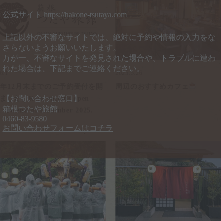
公式サイト
https://hakone-tsutaya.com
上記以外の不審なサイトでは、絶対に予約や情報の入力をな
さらないようお願いいたします。
万が一、不審なサイトを発見された場合や、トラブルに遭わ
れた場合は、下記までご連絡ください。
6.1
2025.5.26
25年12月末までのご予約受付を開
周辺のおすすめカフェ
【お問い合わせ窓口】
した。Reservations open
箱根つたや旅館
l the end of December 2025.
0460-83-9580
お問い合わせフォームはコチラ