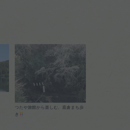
2026.5.26
つたや旅館から楽しむ、底倉まち歩
き