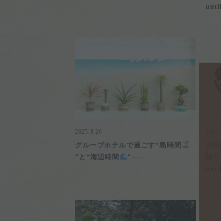
unti
2025.8.26
2025.
グループホテルで過ごす“島時間
20
”と“海辺時間
”──
始しま
unti