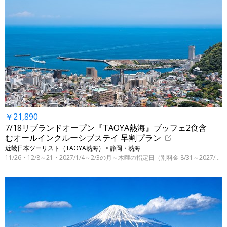
￥21,890
7/18リブランドオープン『TAOYA熱海』ブッフェ2食含
むオールインクルーシブステイ 早割プラン
近畿日本ツーリスト（TAOYA熱海） • 静岡・熱海
11/26・12/8～21・2027/1/4～2/3の月～木曜の指定日（別料金 8/31～2027/3/31の指定日）