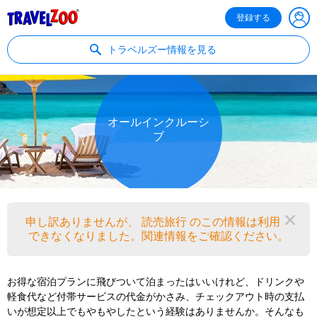
®
Travelzoo
登録する
トラベルズー情報を見る
オールインクルーシ
ブ
申し訳ありませんが、 読売旅行 のこの情報は利用
閉
できなくなりました。関連情報をご確認ください。
お得な宿泊プランに飛びついて泊まったはいいけれど、ドリンクや
軽食代など付帯サービスの代金がかさみ、チェックアウト時の支払
いが想定以上でもやもやしたという経験はありませんか。そんなも