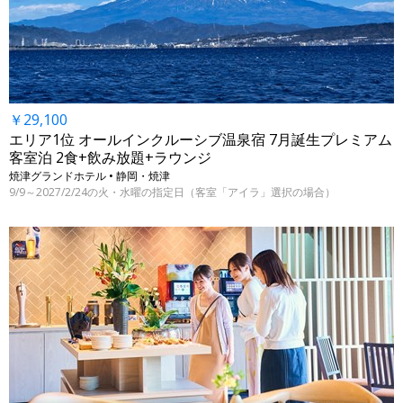
￥29,100
エリア1位 オールインクルーシブ温泉宿 7月誕生プレミアム
客室泊 2食+飲み放題+ラウンジ
焼津グランドホテル • 静岡・焼津
9/9～2027/2/24の火・水曜の指定日（客室「アイラ」選択の場合）
←