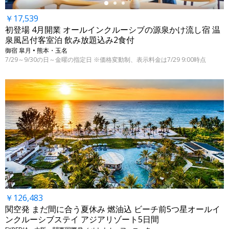
￥17,539
初登場 4月開業 オールインクルーシブの源泉かけ流し宿 温
泉風呂付客室泊 飲み放題込み2食付
御宿 皐月 • 熊本・玉名
7/29～9/30の日～金曜の指定日 ※価格変動制、表示料金は7/29 9:00時点
￥126,483
関空発 まだ間に合う夏休み 燃油込 ビーチ前5つ星オールイ
ンクルーシブステイ アジアリゾート5日間