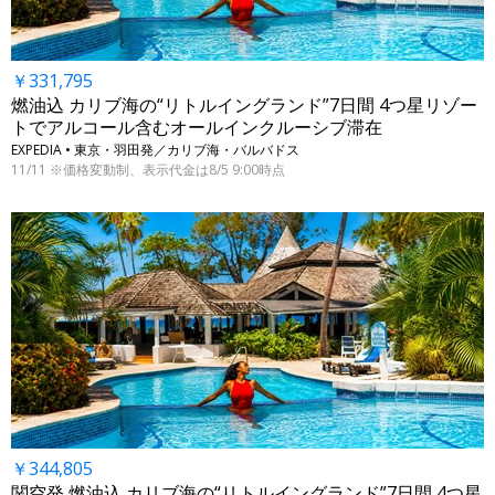
￥331,795
燃油込 カリブ海の“リトルイングランド”7日間 4つ星リゾー
トでアルコール含むオールインクルーシブ滞在
EXPEDIA • 東京・羽田発／カリブ海・バルバドス
11/11 ※価格変動制、表示代金は8/5 9:00時点
￥344,805
関空発 燃油込 カリブ海の“リトルイングランド”7日間 4つ星