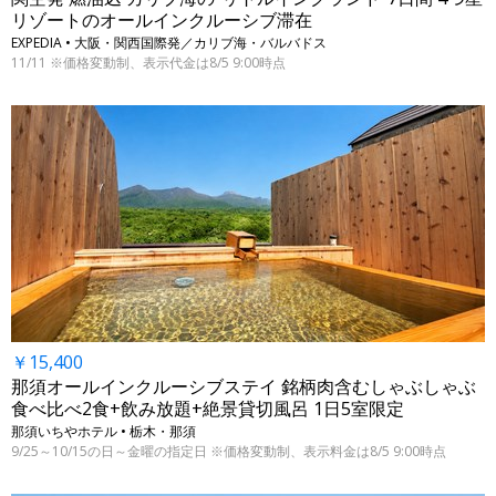
リゾートのオールインクルーシブ滞在
EXPEDIA • 大阪・関西国際発／カリブ海・バルバドス
11/11 ※価格変動制、表示代金は8/5 9:00時点
￥15,400
那須オールインクルーシブステイ 銘柄肉含むしゃぶしゃぶ
食べ比べ2食+飲み放題+絶景貸切風呂 1日5室限定
那須いちやホテル • 栃木・那須
9/25～10/15の日～金曜の指定日 ※価格変動制、表示料金は8/5 9:00時点