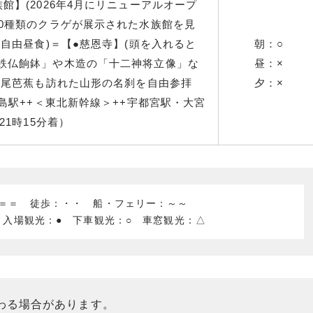
館】(2026年4月にリニューアルオープ
00種類のクラゲが展示された水族館を見
(自由昼食)＝【●慈恩寺】(頭を入れると
朝：○
鉄仏餉鉢」や木造の「十二神将立像」な
昼：×
松尾芭蕉も訪れた山形の名刹を自由参拝
夕：×
福島駅++＜東北新幹線＞++宇都宮駅・大宮
21時15分着）
：＝＝ 徒歩：・・ 船・フェリー：～～
 入場観光：● 下車観光：○ 車窓観光：△
わる場合があります。