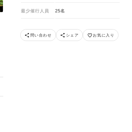
最少催行人員
25名
問い合わせ
シェア
お気に入り
イメージ） 画像提供：やまがた観光情報センター