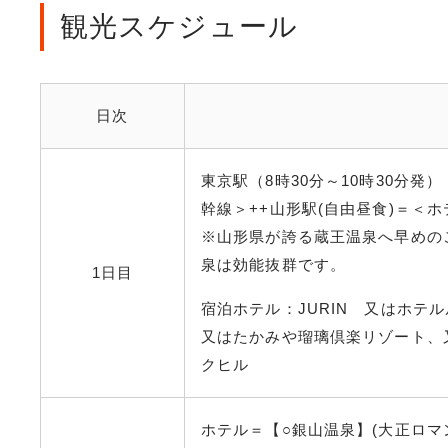
観光スケジュール
日次
東京駅（8時30分～10時30分発
幹線＞++山形駅(自由昼食)＝＜
※山形県が誇る蔵王温泉へ早めの
泉は効能抜群です。
1日目
宿泊ホテル：JURIN 又はホテ
又はたかみや瑠璃倶楽リゾート、
クヒル
ホテル＝【○銀山温泉】(大正ロマ