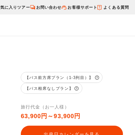
お気に入りツアー
お問い合わせ
お客様サポート
よくある質問
す
国内特集から探す
【バス前方席プラン（1-3列目）】
【バス相席なしプラン】
旅行代金（お一人様）
63,900円～93,900円
出発日カレンダーを見る