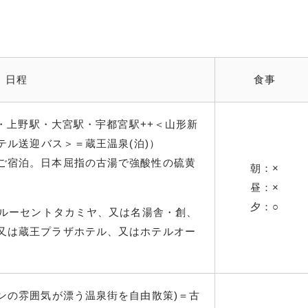
日程
食事
）・上野駅・大宮駅・宇都宮駅++＜山形新
ホテル送迎バス＞＝蔵王温泉(泊)）
ご宿泊。日本屈指の古湯で強酸性の硫黄
朝：×
昼：×
夕：○
ルルーセントタカミヤ、又は名湯舎・創、
又は蔵王プラザホテル、又はホテルオー
ンの雰囲気が漂う温泉街を自由散策)＝古