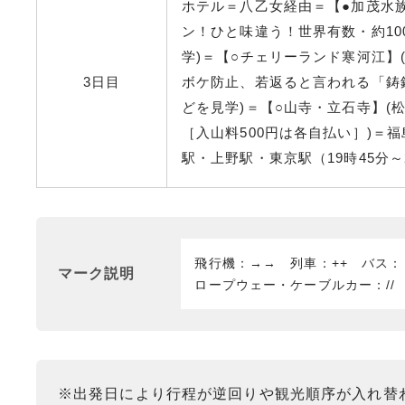
ホテル＝八乙女経由＝【●加茂水族
ン！ひと味違う！世界有数・約1
学)＝【○チェリーランド寒河江】
3日目
ボケ防止、若返ると言われる「鋳
どを見学)＝【○山寺・立石寺】(
［入山料500円は各自払い］)＝
駅・上野駅・東京駅（19時45分～
飛行機：→→ 列車：++ バス
マーク説明
ロープウェー・ケーブルカー：//
※出発日により行程が逆回りや観光順序が入れ替