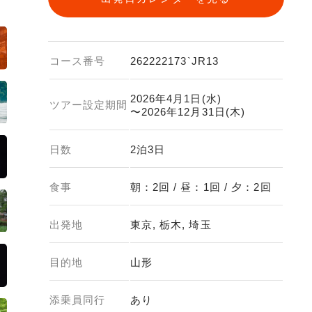
コース番号
262222173`JR13
2026年4月1日(水)
ツアー設定期間
〜2026年12月31日(木)
日数
2泊3日
食事
朝：2回 / 昼：1回 / 夕：2回
出発地
東京, 栃木, 埼玉
目的地
山形
添乗員同行
あり