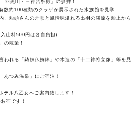
ト「羽黒山・三神合祭殿」の参拝！
界有数約100種類のクラゲが展示された水族館を見学！
内、船頭さんの舟唄と風情味溢れる出羽の渓流を船上から
入山料500円は各自負担)
」の散策！
言われる「鋳鉄仏餉鉢」や木造の「十二神将立像」等を見
「あつみ温泉」にご宿泊！
ホテル八乙女へご案内致します！
のお宿です！