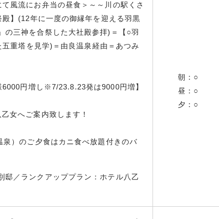
にて風流にお弁当の昼食＞～～川の駅くさ
殿】(12年に一度の御縁年を迎える羽黒
」の三神を合祭した大社殿参拝)＝【○羽
れた五重塔を見学)＝由良温泉経由＝あつみ
朝：○
0円増し※7/23.8.23発は9000円増】
昼：○
夕：○
八乙女へご案内致します！
み温泉）のご夕食はカニ食べ放題付きのバ
別邸／ランクアッププラン：ホテル八乙