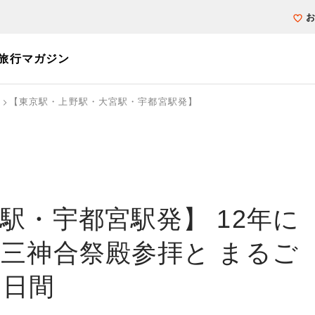
旅行マガジン
【東京駅・上野駅・大宮駅・宇都宮駅発】
個人旅行（ブーケ）を探す
テーマから探す
ホテル・宿を探
写真から探す
写真から探す
駅・宇都宮駅発】 12年に
三神合祭殿参拝と まるご
３日間