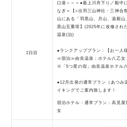
口港～～＜●最上川舟下り／船中
なぎ＝【○出羽三山神社・三神合祭
山にある「羽黒山、月山、湯殿山
黒山五重塔】(2025年に改修さ
温泉(泊)
●ランクアッププラン：【お一人様600
2日目
≪宿泊≫由良温泉：ホテル八乙女
※「5つ星の宿」由良温泉ホテル
●12月出発の通常プラン（あつ
イキングでご案内致します！
宿泊ホテル：通常プラン：高見屋
女