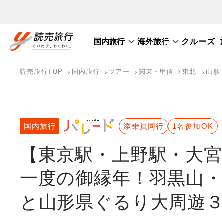
国内旅行
海外旅行
クルーズ
国内旅行トップ
海外旅行トップ
読売旅行TOP
国内旅行
ツアー
関東・甲信
東北
山形
バスツアーを探す
海外特集から探す
テーマから探す
国内旅行
添乗員同行
1名参加OK
【東京駅・上野駅・大宮
一度の御縁年！羽黒山・
と山形県ぐるり大周遊