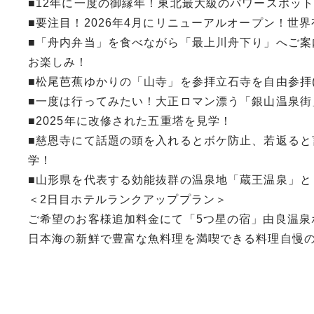
■12年に一度の御縁年！東北最大級のパワースポッ
■要注目！2026年4月にリニューアルオープン！世
■「舟内弁当」を食べながら「最上川舟下り」へご案
お楽しみ！
■松尾芭蕉ゆかりの「山寺」を参拝立石寺を自由参拝(
■一度は行ってみたい！大正ロマン漂う「銀山温泉街
■2025年に改修された五重塔を見学！
■慈恩寺にて話題の頭を入れるとボケ防止、若返ると
学！
■山形県を代表する効能抜群の温泉地「蔵王温泉」と
＜2日目ホテルランクアッププラン＞
ご希望のお客様追加料金にて「5つ星の宿」由良温泉
日本海の新鮮で豊富な魚料理を満喫できる料理自慢