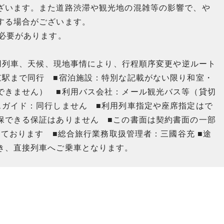
ざいます。また道路渋滞や観光地の混雑等の影響で、や
する場合がございます。
必要があります。
利用列車、天候、現地事情により、行程順序変更や逆ルート
京駅まで同行 ■宿泊施設：特別な記載がない限り和室・
できません） ■利用バス会社：メール観光バス等（貸切
スガイド：同行しません ■利用列車指定や座席指定はで
保できる保証はありません ■この書面は契約書面の一部
しております ■総合旅行業務取扱管理者：三國谷充 ■途
き、直接列車へご乗車となります。