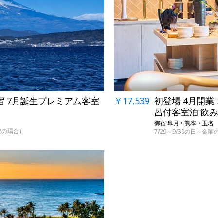
←
宿 7月誕生プレミアム客室
￥17,539
初登場 4月開
呂付客室泊 飲
御宿 皐月 • 熊本・玉名
選択の場合）
7/29～9/30の日～金曜