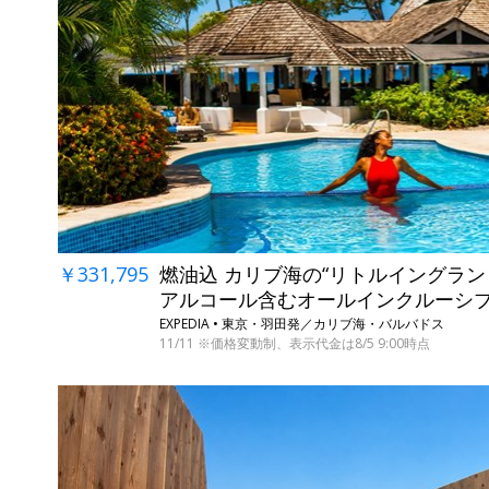
￥331,795
燃油込 カリブ海の“リトルイングラン
アルコール含むオールインクルーシ
EXPEDIA • 東京・羽田発／カリブ海・バルバドス
11/11 ※価格変動制、表示代金は8/5 9:00時点