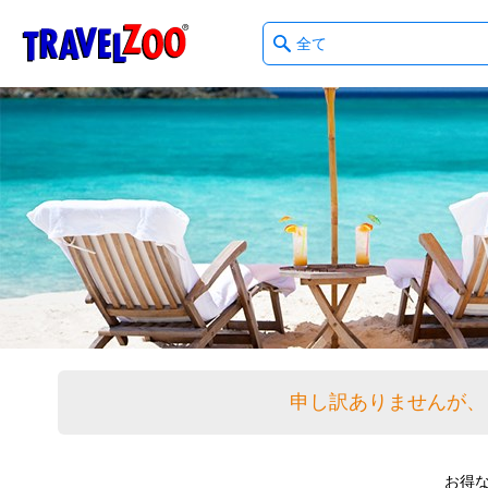
What
®
Travelzoo
type
of
deals?
申し訳ありませんが、
お得