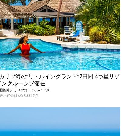
 カリブ海の“リトルイングランド”7日間 4つ星リゾ
インクルーシブ滞在
・関西国際発／カリブ海・バルバドス
表示代金は8/5 9:00時点