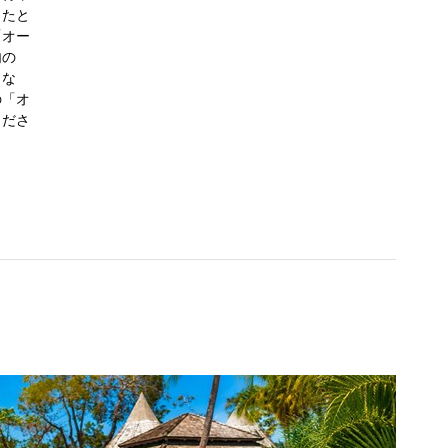
したと
「オー
内の
」な
の「オ
くださ