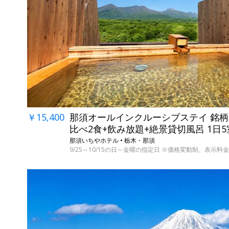
￥15,400
那須オールインクルーシブステイ 銘
比べ2食+飲み放題+絶景貸切風呂 1日
那須いちやホテル • 栃木・那須
9/25～10/15の日～金曜の指定日 ※価格変動制、表示料金は8