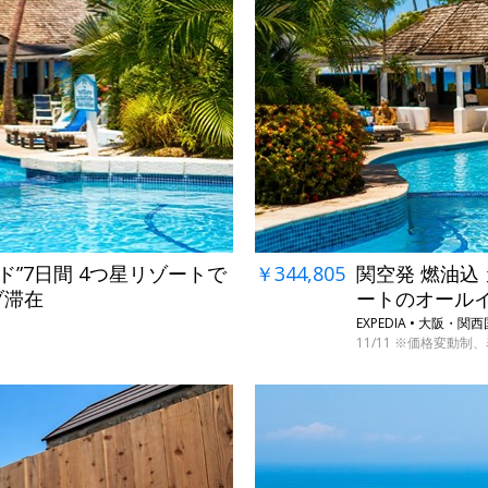
ド”7日間 4つ星リゾートで
￥344,805
関空発 燃油込
ブ滞在
ートのオール
EXPEDIA • 大阪
11/11 ※価格変動制、