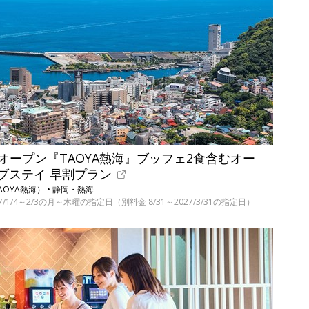
ドオープン『TAOYA熱海』ブッフェ2食含むオー
ブステイ 早割プラン
OYA熱海） • 静岡・熱海
027/1/4～2/3の月～木曜の指定日（別料金 8/31～2027/3/31の指定日）