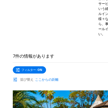
サー
いう
ルイ
様々
ら、
ール
い。
7件の情報があります
フィルター
:
ON
並び替え
ここからの距離