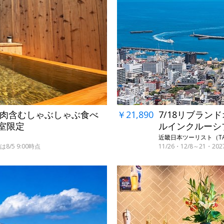
柄肉含むしゃぶしゃぶ食べ
￥21,890
7/18リブラン
5室限定
ルインクルーシ
近畿日本ツーリスト（TA
/5 9:00時点
11/26・12/8～21・2