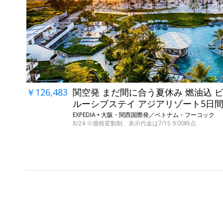
￥126,483
関空発 まだ間に合う夏休み 燃油込 
ルーシブステイ アジアリゾート5日
EXPEDIA • 大阪・関西国際発／ベトナム・フーコック
8/24 ※価格変動制、表示代金は7/15 9:00時点