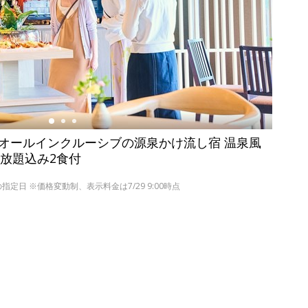
業 オールインクルーシブの源泉かけ流し宿 温泉風
み放題込み2食付
の指定日 ※価格変動制、表示料金は7/29 9:00時点