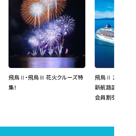
飛鳥Ⅱ・飛鳥Ⅲ 花火クルーズ特
飛鳥Ⅱ 26年12
集！
新航路誕生！My A
会員割引継続中