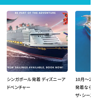
シンガポール発着 ディズニーア
10月～27年2
ドベンチャー
発着なら、ナビゲ
ザ・シーズ！