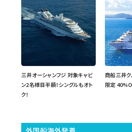
三井オーシャンフジ 対象キャビ
商船三井ク
ン2名様目半額！シングルもオト
限定 40%O
ク！
外国船海外発着