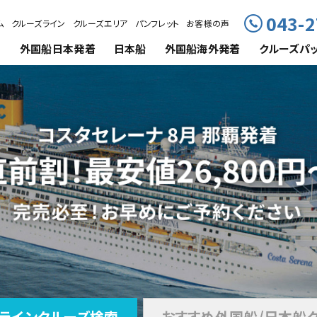
043-2
ム
クルーズライン
クルーズエリア
パンフレット
お客様の声
外国船
日本発着
日本船
外国船海外発着
クルーズ
パ
ライン
クルーズ検索
おすすめ外国船/
日本船