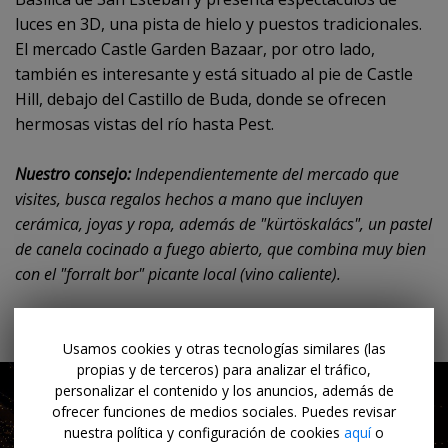
luces en 3D, una pista de hielo y puestos tradicionales.
El mercado Castle Garden Bazaar, por otro lado,
también es interesante y está situado al pie de Castle
Hill, debajo del Castillo de Buda, donde se ofrecen
hermosas vistas del río hasta Pest.
Nuestro consejo:
Independientemente del mercado que
visites, busca regalos hechos a mano que incluyen
cerámica, joyas y ropa, además de "kürtöskalács", un pastel
de canela cocinado a fuego abierto, que combina muy bien
con el "forralt bor" picante local (vino caliente).
¿Buscas alojamiento en Budapest?
Haz clic
aquí
.
Usamos cookies y otras tecnologías similares (las
propias y de terceros) para analizar el tráfico,
personalizar el contenido y los anuncios, además de
ofrecer funciones de medios sociales. Puedes revisar
nuestra política y configuración de cookies
aquí
o