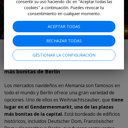
consentir su uso haciendo clic en "Aceptar todas las
cookies" a continuación. Puedes revocar tu
consentimiento en cualquier momento.
ACEPTAR TODAS
RECHAZAR TODAS
Mercadillo navideño en Budapest
GESTIONAR LA CONFIGURACIÓN
Siete: Weihnachtszauber, en una de las plazas
más bonitas de Berlín
Los mercados navideños en Alemania son famosos en
todo el mundo y Berlín ofrece una gran variedad de
opciones. Uno de ellos es Weihnachtszauber, que
tiene
lugar en el Gendarmenmarkt, una de las plazas
más bonitas de la capital.
Está bordeado de edificios
históricos, incluidos Deutscher Dom, Französischer