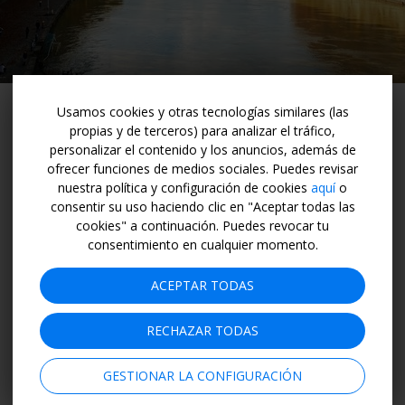
Lungotevere en Roma (foto de
Nicolò Salinetti
en
Unsplash)
Usamos cookies y otras tecnologías similares (las
propias y de terceros) para analizar el tráfico,
personalizar el contenido y los anuncios, además de
Cuatro, el Camino Portugués
ofrecer funciones de medios sociales. Puedes revisar
nuestra política y configuración de cookies
aquí
o
Mucha gente habla del
Camino de Santiago
como si
consentir su uso haciendo clic en "Aceptar todas las
cookies" a continuación. Puedes revocar tu
solo existiera uno. Qué va, hay tantas rutas xacobeas
consentimiento en cualquier momento.
que es complicado decidirse por una. La más popular —
más de la mitad de los peregrinos la escogen cada año
ACEPTAR TODAS
— es el Camino Francés. Es la gran clásica. Pero luego
hay una red de más de 10.000 kilómetros con una
RECHAZAR TODAS
enorme variedad de posibilidades. Hay caminos para
todos los gustos. El Camino Portugués, por ejemplo, es
GESTIONAR LA CONFIGURACIÓN
el segundo más utilizado de todos los caminos.
Se