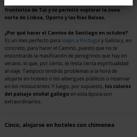
inicia en
Lisboa
y penetra en Galicia desde la ciudad
fronteriza de Tui y te permite explorar la zona
norte de Lisboa, Oporto y las Rías Baixas.
¿Por qué hacer el Camino de Santiago en octubre?
Es un mes perfecto para
viajes a Portugal
y Galicia y, en
concreto, para hacer el Camino, puesto que no te
encontrarás la masificación de peregrinos que hay en
verano, lo que, por cierto, le resta cierta espiritualidad
al viaje. Tampoco tendrás problemas a la hora de
alojarte en hoteles o los albergues públicos o reservar
en los restaurantes. Y luego, por supuesto,
los colores
del paisaje otoñal gallego
en esta época son
extraordinarios.
Cinco, alojarse en hoteles con chimenea