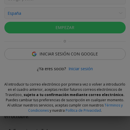
COMPARTIR
13, 09, 2021
E
l próximo miércoles 22 de septiembre concluirá
EMPEZAR
el verano y se iniciará la deseada etapa otoñal.
Es el momento de las escapadas y de los puentes (el del
o
Pilar, Todos los Santos y Purísima). No importa dónde,
ni si es cerca o es lejos, la cuestión es evadirse de la
INICIAR SESIÓN CON GOOGLE
rutina. Octubre es un buen mes para viajar. De los
mejores. Después del vibrante mes de agosto y
¿Ya eres socio?
Iniciar sesión
septiembre y antes del
noviembre de 2021
, los precios
bajan, los sitios ya no están tan masificados y entra un
Al introducir tu correo electrónico por primera vez o volver a introducirlo
poco de aire fresco. Si quieres o puedes viajar este mes
en el cuadro anterior, aceptas recibir futuros correos electrónicos de
de octubre de 2021,
te proponemos ocho
Travelzoo,
sujeto a tu confirmación mediante correo electrónico.
Puedes cambiar tus preferencias de suscripción en cualquier momento.
recomendaciones
que consideramos, por diversos
Al utilizar nuestros servicios, aceptas cumplir con nuestros
Términos y
motivos, magníficas oportunidades para hacer planes
Condiciones
y nuestra
Política de Privacidad
.
en octubre.