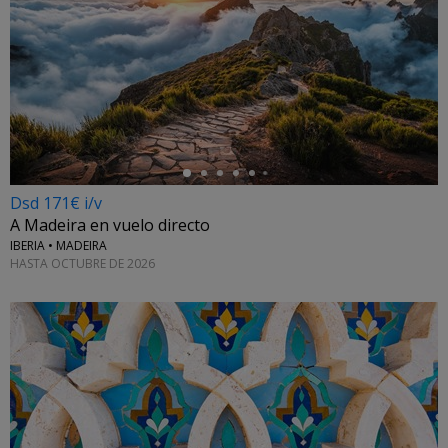
←
Dsd 171€ i/v
A Madeira en vuelo directo
IBERIA • MADEIRA
HASTA OCTUBRE DE 2026
←