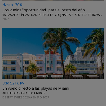
Hasta -30%
Los vuelos "oportunidad" para el resto del año
VARIAS AEROLÍNEAS • NADOR, BASILEA, CLUJ NAPOCA, STUTTGART, ROVANIEMI Y MÁS
2027
←
Dsd 521€ i/v
En vuelo directo a las playas de Miami
AIR EUROPA • ESTADOS UNIDOS
DE SEPTIEMBRE 2026 A ENERO 2027