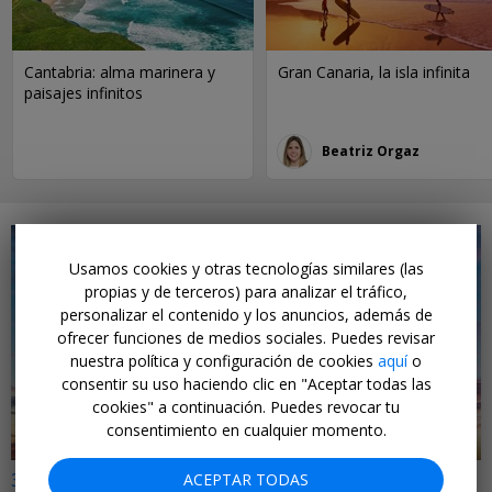
Cantabria: alma marinera y
Gran Canaria, la isla infinita
paisajes infinitos
Beatriz Orgaz
Usamos cookies y otras tecnologías similares (las
propias y de terceros) para analizar el tráfico,
personalizar el contenido y los anuncios, además de
ofrecer funciones de medios sociales. Puedes revisar
←
nuestra política y configuración de cookies
aquí
o
consentir su uso haciendo clic en "Aceptar todas las
cookies" a continuación. Puedes revocar tu
consentimiento en cualquier momento.
32€ a 51€ i/v
ACEPTAR TODAS