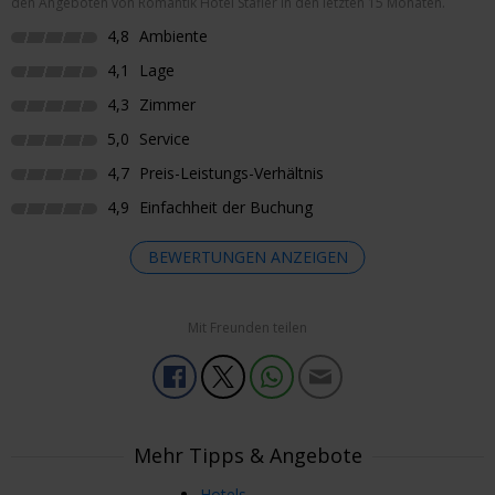
den Angeboten von Romantik Hotel Stafler in den letzten 15 Monaten.
4,8
Ambiente
4,1
Lage
4,3
Zimmer
5,0
Service
4,7
Preis-Leistungs-Verhältnis
4,9
Einfachheit der Buchung
BEWERTUNGEN ANZEIGEN
Mit Freunden teilen
Weitere Anmerkungen
Eine Außendusche (z.B. in Teichnähe) wäre schön.
Frank
Schorndorf, Deutschland
25. Jul. 2026
Mehr Tipps & Angebote
Hotels