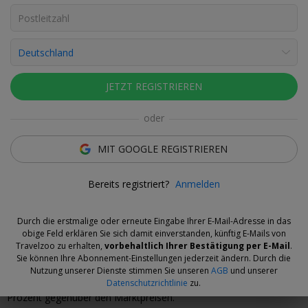
Fotos ansehen
Nicole Wagner
Deal-Expertin
JETZT REGISTRIEREN
Flexibler Deal
Sparen Sie jetzt und wählen Sie Ihren Reisetermin dann,
oder
wenn Sie bereit sind. Gutscheine sind ab Kauf 14 Tage lang
erstattbar.
Mehr Informationen.
MIT GOOGLE REGISTRIEREN
Was uns an dem Angebot gefällt
Bereits registriert?
Anmelden
1 Michelin-Stern
und 4 Hauben von Gault Millau gab es bereits
Durch die erstmalige oder erneute Eingabe Ihrer E-Mail-Adresse in das
für die Küche von Peter Girtler. Im Romantik Hotel Stafler kreiert
obige Feld erklären Sie sich damit einverstanden, künftig E-Mails von
er auch die Abendmenüs der Halbpension.
Travelzoo zu erhalten,
vorbehaltlich Ihrer Bestätigung per E-Mail
.
Sie können Ihre Abonnement-Einstellungen jederzeit ändern. Durch die
Ab 149 € pro Person*
(298 € zu zweit) zahlen Travelzoo-
Nutzung unserer Dienste stimmen Sie unseren
AGB
und unserer
Mitglieder für 3 Tage in Mauls. Sie sparen zwischen 55 und 57
Datenschutzrichtlinie
zu.
Prozent gegenüber den Marktpreisen.