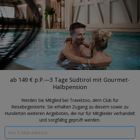
®
Travelzoo
REGISTRIEREN
NACH TRAVELZOO-DEALS SUCHEN
ITALIEN
ab 149 € p.P.—3 Tage Südtirol mit
Gourmet-Halbpension
Romantik Hotel Stafler
ab 149 € p.P.—3 Tage Südtirol mit Gourmet-
Halbpension
Werden Sie Mitglied bei Travelzoo, dem Club für
Reisebegeisterte. Sie erhalten Zugang zu diesem sowie zu
Hunderten weiteren Angeboten, die nur für Mitglieder verhandelt
und sorgfältig geprüft werden.