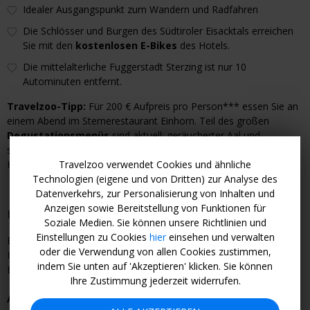
Idealer Ausgangspunkt zum Wandern und Radfahren
Die Schlösser und Burgen des Südtiroler Eisacktals erreichen
Sie mit den
kostenlosen E-Bikes
des Hotels.
Die mittelalterliche Fuggerstadt Sterzing ist nur 10
Autominuten entfernt.
Travelzoo-Tipp:
Für 200 € Aufpreis pro Person*** essen Sie an
einem Abend im Sternerestaurant Einhorn. Teil des großen
Degustationsmenüs
sind aktuell: geräucherter Aal und
schwarzer Trüffel, verschiedene Gänseleber-Kompositionen, ein
Travelzoo verwendet Cookies und ähnliche
Krustentier-Risotto und Yuzu-Schokolade mit Shisoeis.
Technologien (eigene und von Dritten) zur Analyse des
Datenverkehrs, zur Personalisierung von Inhalten und
Anzeigen sowie Bereitstellung von Funktionen für
Über das Hotel
Soziale Medien. Sie können unsere Richtlinien und
Einstellungen zu Cookies
hier
einsehen und verwalten
Es gibt
keine barrierefreien Zimmer
im Haus. Für weitere
oder die Verwendung von allen Cookies zustimmen,
Informationen kontaktieren Sie das Hotel vorab per Telefon oder
indem Sie unten auf 'Akzeptieren' klicken. Sie können
E-Mail.
Ihre Zustimmung jederzeit widerrufen.
Anreise mit Kind
bzw. einer dritten Person auf Anfrage möglich