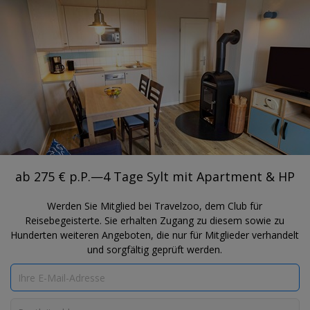
®
Travelzoo
REGISTRIEREN
NACH TRAVELZOO-DEALS SUCHEN
SCHLESWIG-HOLSTEIN
ab 275 € p.P.—4 Tage Sylt mit
Apartment & HP
Tui Blue
ab 275 € p.P.—4 Tage Sylt mit Apartment & HP
Werden Sie Mitglied bei Travelzoo, dem Club für
Reisebegeisterte. Sie erhalten Zugang zu diesem sowie zu
Hunderten weiteren Angeboten, die nur für Mitglieder verhandelt
und sorgfältig geprüft werden.