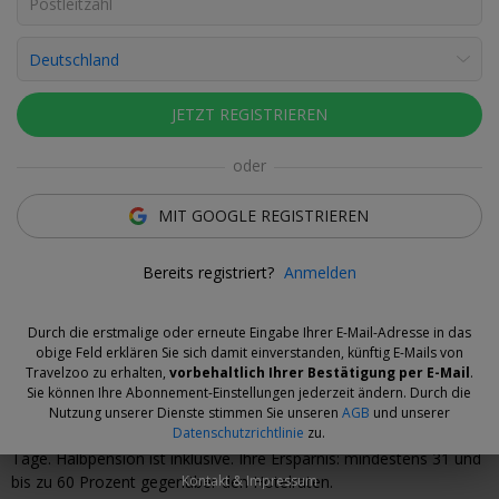
Fotos ansehen
Lina van der Ende
Deal-Expertin
JETZT REGISTRIEREN
Flexibler Deal
oder
Sparen Sie jetzt und wählen Sie Ihren Reisetermin dann,
wenn Sie bereit sind. Gutscheine sind ab Kauf 14 Tage lang
MIT GOOGLE REGISTRIEREN
erstattbar.
Mehr Informationen.
Bereits registriert?
Anmelden
Was uns an dem Angebot gefällt
Durch die erstmalige oder erneute Eingabe Ihrer E-Mail-Adresse in das
„Total hübsch eingerichtet mit allem, was man braucht – sogar
obige Feld erklären Sie sich damit einverstanden, künftig E-Mails von
Küche und Kamin!“ Unsere Mitglieder fühlen sich in den
Travelzoo zu erhalten,
vorbehaltlich Ihrer Bestätigung per E-Mail
.
Apartments von Tui Blue Sylt besonders wohl.
Sie können Ihre Abonnement-Einstellungen jederzeit ändern. Durch die
Nutzung unserer Dienste stimmen Sie unseren
AGB
und unserer
Datenschutzrichtlinie
zu.
Ab 275 € pro Person*
(550 € zu zweit) verbringen Sie hier 4
Tage. Halbpension ist inklusive. Ihre Ersparnis: mindestens 31 und
bis zu 60 Prozent gegenüber den Hotelraten.
Kontakt & Impressum