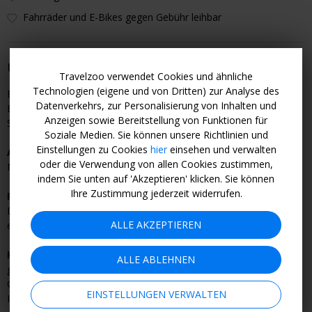
Fahrräder und E-Bikes gegen Gebühr leihbar
Über das Hotel
Travelzoo verwendet Cookies und ähnliche
Technologien (eigene und von Dritten) zur Analyse des
Es gibt
keine
barrierefreien
Apartments. Die öffentlichen
Datenverkehrs, zur Personalisierung von Inhalten und
Bereiche sind barrierefrei. Für weitere Informationen kontaktieren
Anzeigen sowie Bereitstellung von Funktionen für
Sie das Hotel vorab per Telefon oder E-Mail.
Soziale Medien. Sie können unsere Richtlinien und
Einstellungen zu Cookies
hier
einsehen und verwalten
Anreise mit Kindern
auf Anfrage möglich
(ggf. mit Aufpreis).
oder die Verwendung von allen Cookies zustimmen,
Maximalbelegung: 2 Erwachsene und 3 Kinder bis 14 Jahre.
indem Sie unten auf 'Akzeptieren' klicken. Sie können
Ihre Zustimmung jederzeit widerrufen.
Parken
am Hotel ist gegen eine Gebühr von 5 € pro Tag möglich.
Diese zahlen Sie direkt an der Rezeption. Bitte beachten Sie, dass
ALLE AKZEPTIEREN
es keine Tiefgarage gibt.
Hunde
(maximal 2 pro Apartment) sind nur auf Anfrage und
ALLE ABLEHNEN
gegen Gebühr von 22 € pro Hund und Tag gestattet. Hunderasse,
Größe und Gewicht müssen vorab angegeben werden. Weitere
EINSTELLUNGEN VERWALTEN
Informationen erhalten Sie direkt beim Hotel.