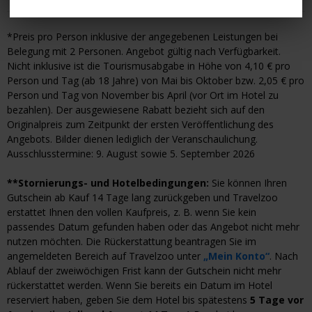
*Preis pro Person inklusive der angegebenen Leistungen bei
Belegung mit 2 Personen. Angebot gültig nach Verfügbarkeit.
Nicht inklusive ist die Tourismusabgabe in Höhe von 4,10 € pro
Person und Tag (ab 18 Jahre) von Mai bis Oktober bzw. 2,05 € pro
Person und Tag von November bis April (vor Ort im Hotel zu
bezahlen). Der ausgewiesene Rabatt bezieht sich auf den
Originalpreis zum Zeitpunkt der ersten Veröffentlichung des
Angebots. Bilder dienen lediglich der Veranschaulichung.
Ausschlusstermine: 9. August sowie 5. September 2026
**Stornierungs- und Hotelbedingungen:
Sie können Ihren
Gutschein ab Kauf 14 Tage lang zurückgeben und Travelzoo
erstattet Ihnen den vollen Kaufpreis, z. B. wenn Sie kein
passendes Datum gefunden haben oder das Angebot nicht mehr
nutzen möchten. Die Rückerstattung beantragen Sie im
angemeldeten Bereich auf Travelzoo unter
„Mein Konto“
. Nach
Ablauf der zweiwöchigen Frist kann der Gutschein nicht mehr
rückerstattet werden. Wenn Sie bereits ein Datum im Hotel
reserviert haben, geben Sie dem Hotel bis spätestens
5 Tage vor