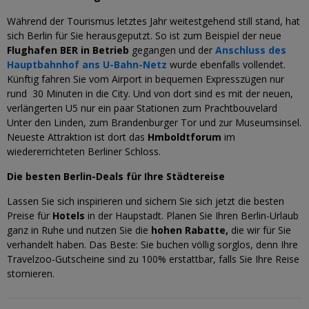
Während der Tourismus letztes Jahr weitestgehend still stand, hat
sich Berlin für Sie herausgeputzt. So ist zum Beispiel der neue
Flughafen BER
in Betrieb
gegangen und der
Anschluss des
Hauptbahnhof ans U-Bahn-Netz
wurde ebenfalls vollendet.
Künftig fahren Sie vom Airport in bequemen Expresszügen nur
rund 30 Minuten in die City. Und von dort sind es mit der neuen,
verlängerten U5 nur ein paar Stationen zum Prachtbouvelard
Unter den Linden, zum Brandenburger Tor und zur Museumsinsel.
Neueste Attraktion ist dort das
Hmboldtforum
im
wiedererrichteten Berliner Schloss.
Die besten Berlin-Deals für Ihre Städtereise
Lassen Sie sich inspirieren und sichern Sie sich jetzt die besten
Preise für
Hotels
in der Haupstadt. Planen Sie Ihren Berlin-Urlaub
ganz in Ruhe und nutzen Sie die
hohen Rabatte,
die wir
für Sie
verhandelt haben. Das Beste: Sie buchen völlig sorglos, denn Ihre
Travelzoo-Gutscheine sind zu 100% erstattbar, falls Sie Ihre Reise
stornieren.