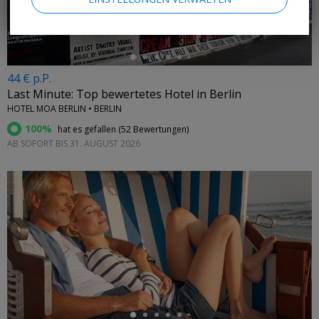
44 € p.P.
Last Minute: Top bewertetes Hotel in Berlin
HOTEL MOA BERLIN • BERLIN
100%
hat es gefallen (
52 Bewertungen
)
AB SOFORT BIS 31. AUGUST 2026
←