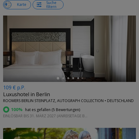
Suche
e
Karte
filtern
←
109 € p.P.
Luxushotel in Berlin
ROOMERS BERLIN STEINPLATZ, AUTOGRAPH COLLECTION • DEUTSCHLAND
100%
hat es gefallen (
5 Bewertungen
)
EINLÖSBAR BIS 31. MÄRZ 2027 (ANREISETAGE BEACHTEN)