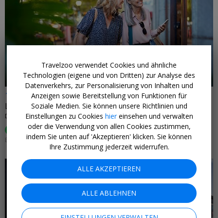
←
Travelzoo verwendet Cookies und ähnliche
Technologien (eigene und von Dritten) zur Analyse des
Datenverkehrs, zur Personalisierung von Inhalten und
119 € p.P.
Anzeigen sowie Bereitstellung von Funktionen für
Luxushotel in Berlin, -54%
Soziale Medien. Sie können unsere Richtlinien und
Einstellungen zu Cookies
hier
einsehen und verwalten
DORINT KURFÜRSTENDAMM • BERLIN
oder die Verwendung von allen Cookies zustimmen,
100%
hat es gefallen (
6 Bewertungen
)
indem Sie unten auf 'Akzeptieren' klicken. Sie können
EINLÖSBAR BIS 17. JANUAR 2027
Ihre Zustimmung jederzeit widerrufen.
ALLE AKZEPTIEREN
ALLE ABLEHNEN
←
EINSTELLUNGEN VERWALTEN