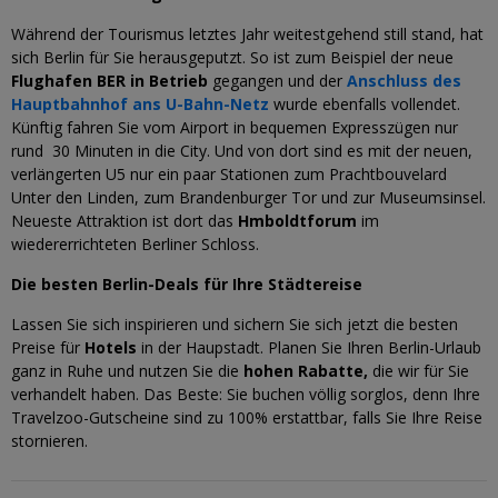
Während der Tourismus letztes Jahr weitestgehend still stand, hat
sich Berlin für Sie herausgeputzt. So ist zum Beispiel der neue
Flughafen BER
in Betrieb
gegangen und der
Anschluss des
Hauptbahnhof ans U-Bahn-Netz
wurde ebenfalls vollendet.
Künftig fahren Sie vom Airport in bequemen Expresszügen nur
rund 30 Minuten in die City. Und von dort sind es mit der neuen,
verlängerten U5 nur ein paar Stationen zum Prachtbouvelard
Unter den Linden, zum Brandenburger Tor und zur Museumsinsel.
Neueste Attraktion ist dort das
Hmboldtforum
im
wiedererrichteten Berliner Schloss.
Die besten Berlin-Deals für Ihre Städtereise
Lassen Sie sich inspirieren und sichern Sie sich jetzt die besten
Preise für
Hotels
in der Haupstadt. Planen Sie Ihren Berlin-Urlaub
ganz in Ruhe und nutzen Sie die
hohen Rabatte,
die wir
für Sie
verhandelt haben. Das Beste: Sie buchen völlig sorglos, denn Ihre
Travelzoo-Gutscheine sind zu 100% erstattbar, falls Sie Ihre Reise
stornieren.