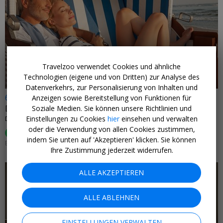
←
Travelzoo verwendet Cookies und ähnliche
Technologien (eigene und von Dritten) zur Analyse des
Datenverkehrs, zur Personalisierung von Inhalten und
66 € p.P.
Anzeigen sowie Bereitstellung von Funktionen für
Der perfekte Sonntag: 23 Hotels zur Wahl
Soziale Medien. Sie können unsere Richtlinien und
Einstellungen zu Cookies
hier
einsehen und verwalten
DORINT HOTELS • BERLIN
oder die Verwendung von allen Cookies zustimmen,
96%
hat es gefallen (
100 Bewertungen
)
indem Sie unten auf 'Akzeptieren' klicken. Sie können
EINLÖSBAR BIS 31. MÄRZ 2027
Ihre Zustimmung jederzeit widerrufen.
ALLE AKZEPTIEREN
ALLE ABLEHNEN
←
EINSTELLUNGEN VERWALTEN