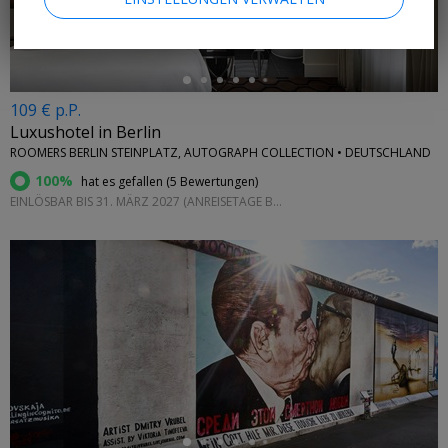
109 € p.P.
Luxushotel in Berlin
ROOMERS BERLIN STEINPLATZ, AUTOGRAPH COLLECTION • DEUTSCHLAND
100%
hat es gefallen (
5 Bewertungen
)
EINLÖSBAR BIS 31. MÄRZ 2027 (ANREISETAGE BEACHTEN)
←