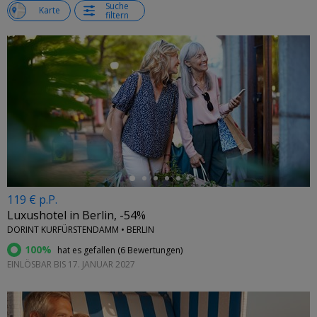
Suche
e
Karte
filtern
←
119 € p.P.
Luxushotel in Berlin, -54%
DORINT KURFÜRSTENDAMM • BERLIN
100%
hat es gefallen (
6 Bewertungen
)
EINLÖSBAR BIS 17. JANUAR 2027