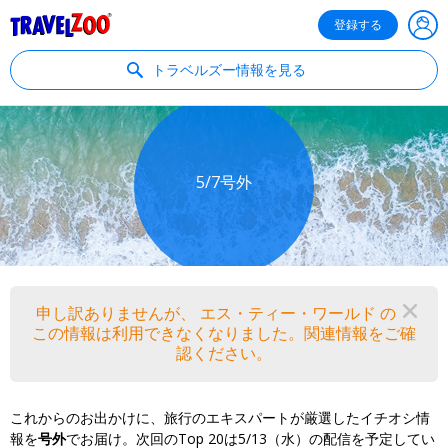
®
Travelzoo
登録する
トラベルズー情報を見る
5/7号外
申し訳ありませんが、 エス・ティー・ワールド の
閉
この情報は利用できなくなりました。関連情報をご確
認ください。
これからのお出かけに、旅行のエキスパートが厳選したイチオシ情
報を
号外
でお届け。次回のTop 20は5/13（水）の配信を予定してい