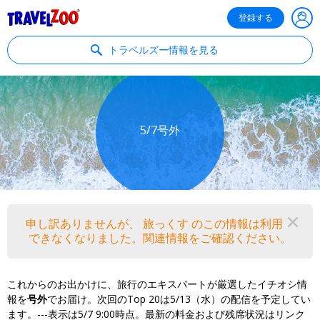
®
Travelzoo
登録する
トラベルズー情報を見る
5/7号外
申し訳ありませんが、 旅っくす のこの情報は利用
閉
できなくなりました。関連情報をご確認ください。
これからのお出かけに、旅行のエキスパートが厳選したイチオシ情
報を
号外
でお届け。次回のTop 20は5/13（水）の配信を予定してい
ます。---表示は5/7 9:00時点。最新の料金および残席状況はリンク