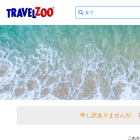
What
®
Travelzoo
type
of
deals?
申し訳ありませんが、 
これ