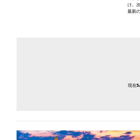
け。次
最新
現在
5