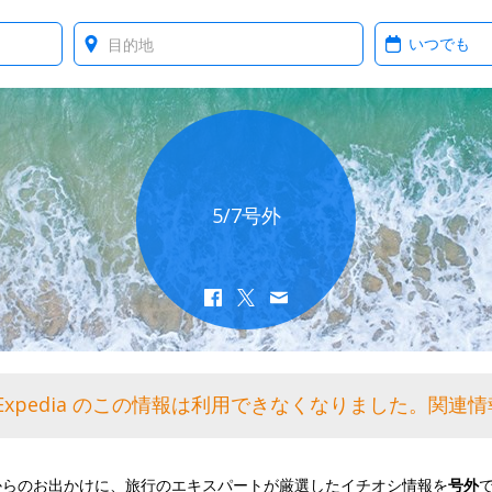
Where?
When?
5/7号外
Expedia のこの情報は利用できなくなりました。関連
からのお出かけに、旅行のエキスパートが厳選したイチオシ情報を
号外