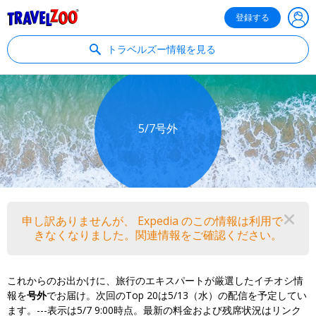
®
Travelzoo
登録する
トラベルズー情報を見る
5/7号外
申し訳ありませんが、 Expedia のこの情報は利用で
閉
きなくなりました。関連情報をご確認ください。
これからのお出かけに、旅行のエキスパートが厳選したイチオシ情
報を
号外
でお届け。次回のTop 20は5/13（水）の配信を予定してい
ます。---表示は5/7 9:00時点。最新の料金および残席状況はリンク