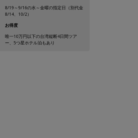
8/19～9/16の水～金曜の指定日（別代金
8/14、10/2）
お得度
唯一10万円以下の台湾縦断4日間ツア
ー、5つ星ホテル泊もあり