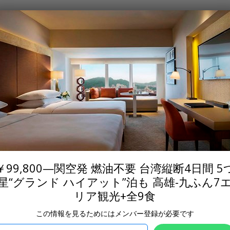
Where?
When?
販売終了
 4 日) この提供元からの新しい情報が2026 年 8 月 4 日に掲載されました
最
阪・関西国際発／台湾・高雄、台南、日月潭、台中、台北、十分、九ふ
 燃油不要 台湾縦断4日間 5つ星“
も 高雄-九ふん7エリア観光+全9
￥99,800—関空発 燃油不要 台湾縦断4日間 5
星“グランド ハイアット”泊も 高雄-九ふん7
リア観光+全9食
この情報を見るためにはメンバー登録が必要です