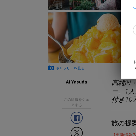
ギャラリーを見る
高雄I
Ai Yasuda
ー。1人
付き1
この情報をシェ
アする
旅の提
【更新情報7