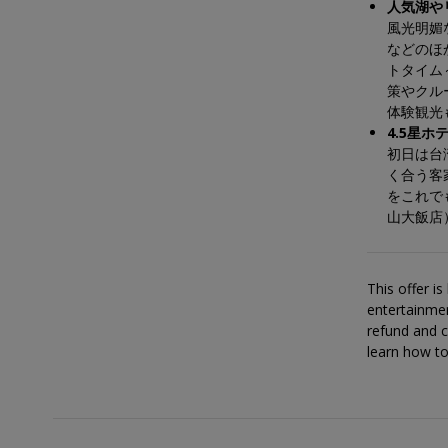
人気湖や
風光明媚
などのほ
トタイム
策やクル
体験観光
4.5星
初日は台
く合う客
をこれで
山大飯店
This offer i
entertainmen
refund and c
learn how t