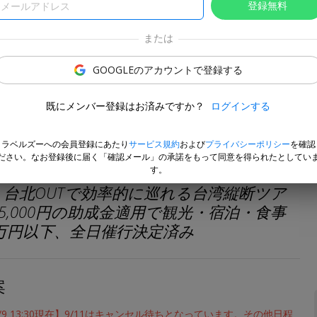
登録無料
または
GOOGLEのアカウントで登録する
既にメンバー登録はお済みですか？
ログインする
トラベルズーへの会員登録にあたり
サービス規約
および
プライバシーポリシー
を確認
ださい。なお登録後に届く「確認メール」の承諾をもって同意を得られたとしてい
す。
N・台北OUTで効率的に巡れる台湾縦断ツア
5,000円の助成金適用で観光・宿泊・食事
0万円以下、全日催行決定済み
案
/9 13:30現在】9/11はキャンセル待ちとなっています。その他日程