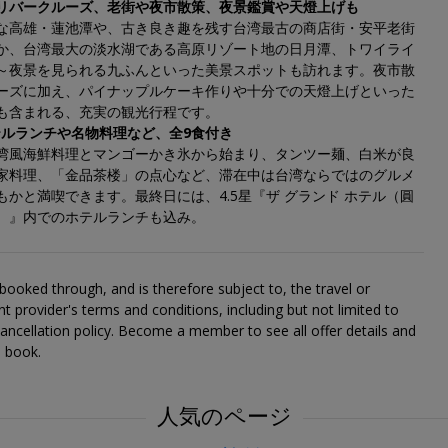
リバークルーズ、老街や夜市散策、夜景鑑賞や天燈上げも
な高雄・蓮池潭や、古き良き趣を残す台湾最古の商店街・安平老街
か、台湾最大の淡水湖である高原リゾート地の日月潭、トワイライ
～夜景を見られる九ふんといった美景スポットも訪れます。夜市散
ーズに加え、パイナップルケーキ作りや十分での天燈上げといった
も含まれる、充実の観光行程です。
ホテルランチや名物料理など、全9食付き
湾風海鮮料理とマンゴーかき氷から始まり、タンツー麺、白米が良
家料理、「金品茶楼」の点心など、滞在中は台湾ならではのグルメ
もかと満喫できます。最終日には、4.5星『ザ グランド ホテル（圓
）』内でのホテルランチも込み。
s booked through, and is therefore subject to, the travel or
t provider's terms and conditions, including but not limited to
ancellation policy. Become a member to see all offer details and
o book.
人気のページ