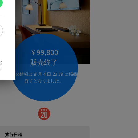
￥99,800
販売終了
く
ま
この情報は 8 月 4 日 23:59 に掲載
終了となりました。
旅行日程