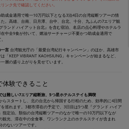
はリンク先で確認してください。
助成金適用で唯一10万円以下となる3泊4日の台湾縦断ツアーの情
した。高雄、台南、日月潭、台中、台北、十分、九ふんの7エリア観
『グランド ハイアット台北』を含む宿泊、名店の点心料理やホテルラ
滞在中全9食が付いて、
燃油サーチャージ不要かつ
助成金適用で
て。
の一言
台湾観光庁の「最愛台湾紀行キャンペーン」のほか、高雄市
「KEEP VIBRANT KAOHSIUNG」キャンペーンが始まるなど、
今一層の盛り上がりを見せています。
で体験できること
では難しい7エリア縦断旅、5つ星ホテルステイも満喫
からスタートし、北の台北から帰国する行程のため、効率的に4日間
アを巡れます。3都市滞在の予定で、3日目は5つ星『グランド ハイア
』指定泊。類似の台湾縦断ツアーのなかで唯一の10万円以下なが
の観光、滞在中の全食事、ワンランク上のホテルステイが含まれ
分のないツアーです。