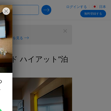
ログインする
日本
SEARCH DEALS
Close
無料
登録する
閉じる
新の情報を見る
ん
グランド ハイアット”泊
食
つ
エ