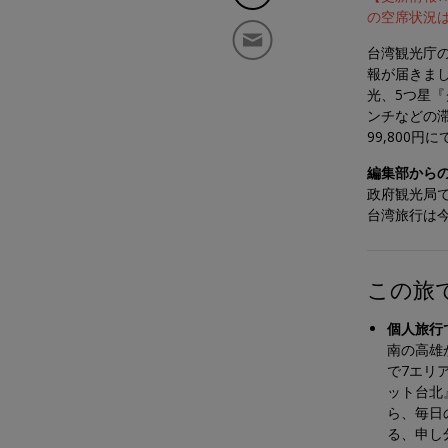
の空席状況
台湾観光庁の
報が届きま
光、5つ星
ンチなどの
99,800円に
編集部から
政府観光局では
台湾旅行は
この旅
個人旅行
南の高雄
で7エリ
ット台北
ら、毎日
る、申し