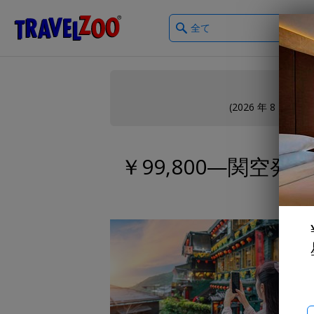
What
®
Travelzoo
type
of
deals?
(2026 年 8 月
大
￥99,800—関空発