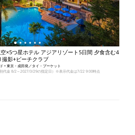
航空×5つ星ホテル アジアリゾート5日間 夕食含む4
り撮影+ビーチクラブ
ド • 東京・成田発／タイ・プーケット
（別代金 8/2～2027/3/29の指定日）※表示代金は7/22 9:00時点