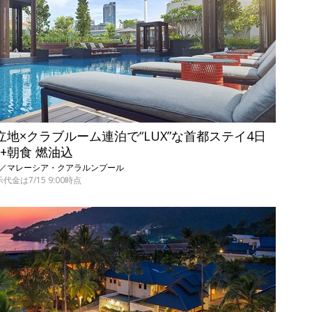
立地×クラブルーム連泊で“LUX”な首都ステイ4日
+朝食 燃油込
羽田発／マレーシア・クアラルンプール
代金は7/15 9:00時点