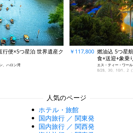
←
→
直行便×5つ星泊 世界遺産ク
￥117,800
燃油込 5つ星
食+送迎+象乗
アン、ハロン湾
エス・ティー・ワール
8/28、30、10/1、2
人気のページ
ホテル・旅館
国内旅行 ／ 関東発
国内旅行 ／ 関西発