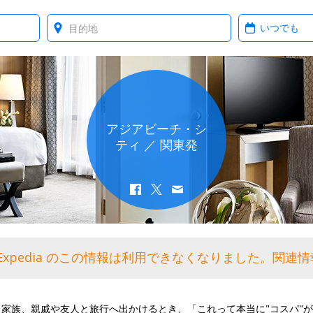
Where?
When?
アジアビーチ・シ
ティ ／ 関東発
Expedia のこの情報は利用できなくなりました。関連
、家族、親戚や友人と旅行へ出かけるとき、「これって本当に"コスパ"