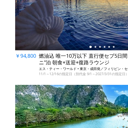
←
￥94,800
燃油込 唯一10万以下 直行便セブ5日間
ニ”泊 朝食+送迎+復路ラウンジ
エス・ティー・ワールド • 東京・成田発／フィリピン・