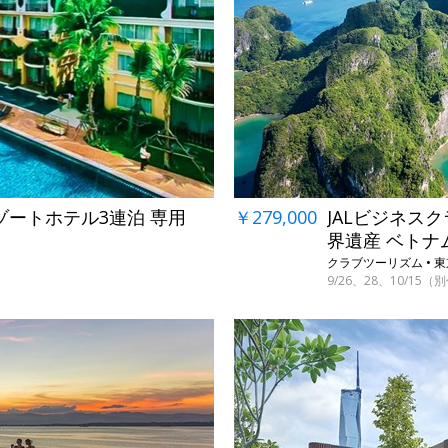
ゾートホテル3連泊 専用
￥279,000
JALビジネス
界遺産 ベトナ
クラブツーリズム •
9/26、28、10/15（別