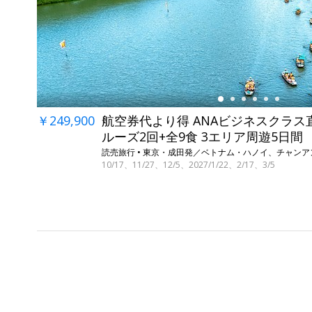
←
￥249,900
航空券代より得 ANAビジネスクラス
ルーズ2回+全9食 3エリア周遊5日間
読売旅行 • 東京・成田発／ベトナム・ハノイ、チャン
10/17、11/27、12/5、2027/1/22、2/17、3/5