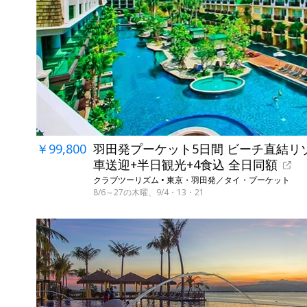
￥99,800
羽田発プーケット5日間 ビーチ直結リ
車送迎+半日観光+4食込 全日同額
クラブツーリズム • 東京・羽田発／タイ・プーケット
8/6～27の木曜、9/4・13・21