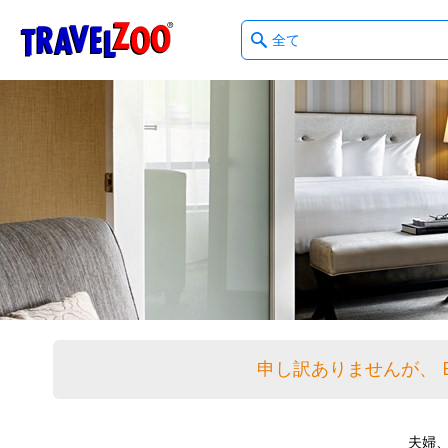
What
®
Travelzoo
type
of
deals?
申し訳ありませんが、 
夫婦