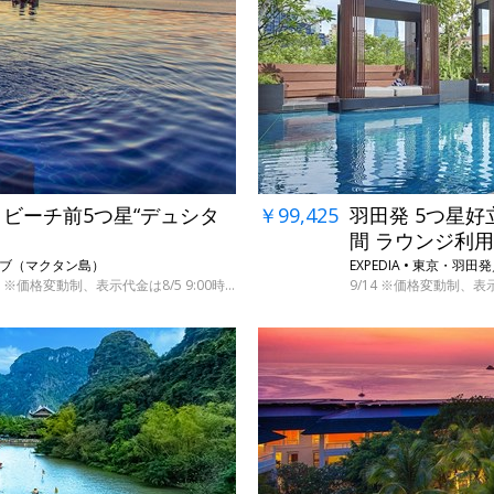
→
￥99,425
羽田発 5つ星好
 ビーチ前5つ星“デュシタ
間 ラウンジ利用
EXPEDIA • 東京・
セブ（マクタン島）
9/14 ※価格変動制、表示
11/1～12/16の指定日（別代金 9/1～2027/3/31の指定日）※価格変動制、表示代金は8/5 9:00時点