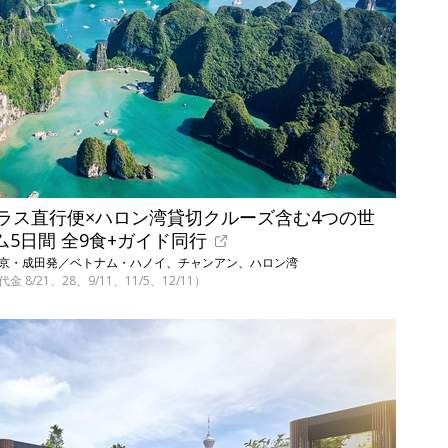
クラス直行便×ハロン湾貸切クルーズ含む4つの世
ム5日間 全9食+ガイド同行
 東京・成田発／ベトナム・ハノイ、チャンアン、ハロン湾
代金 8/21、28、9/11、11/5、12/11）