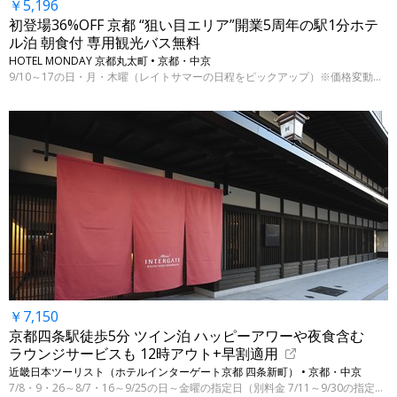
￥5,196
初登場36%OFF 京都 “狙い目エリア”開業5周年の駅1分ホテ
ル泊 朝食付 専用観光バス無料
HOTEL MONDAY 京都丸太町 • 京都・中京
9/10～17の日・月・木曜（レイトサマーの日程をピックアップ）※価格変動制、表示料金は8/5 9:00時点
￥7,150
京都四条駅徒歩5分 ツイン泊 ハッピーアワーや夜食含む
ラウンジサービスも 12時アウト+早割適用
近畿日本ツーリスト（ホテルインターゲート京都 四条新町） • 京都・中京
7/8・9・26～8/7・16～9/25の日～金曜の指定日（別料金 7/11～9/30の指定日）