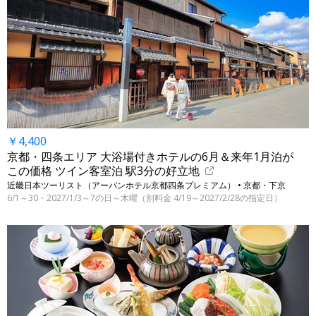
￥4,400
京都・四条エリア 大浴場付きホテルの6月＆来年1月泊が
この価格 ツイン客室泊 駅3分の好立地
近畿日本ツーリスト（アーバンホテル京都四条プレミアム） • 京都・下京
6/1～30・2027/1/3～7の日～木曜（別料金 4/19～2027/2/28の指定日）