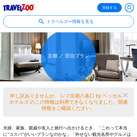
®
Travelzoo
登録する
トラベルズー情報を見る
京都 ／ 宿泊プラン
申し訳ありませんが、 レフ京都八条口 by ベッセル
閉
ホテルズ のこの情報は利用できなくなりました。関連
情報をご確認ください。
夫婦、家族、親戚や友人と旅行へ出かけるとき、「これって本当
に"コスパ"がいいプランなのかな」「外せない観光名所やグルメは