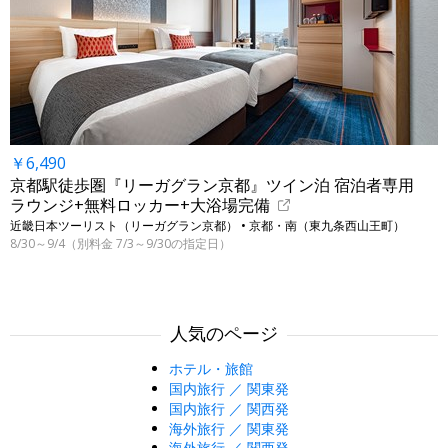
￥6,490
京都駅徒歩圏『リーガグラン京都』ツイン泊 宿泊者専用
ラウンジ+無料ロッカー+大浴場完備
近畿日本ツーリスト（リーガグラン京都） • 京都・南（東九条西山王町）
8/30～9/4（別料金 7/3～9/30の指定日）
人気のページ
ホテル・旅館
国内旅行 ／ 関東発
国内旅行 ／ 関西発
海外旅行 ／ 関東発
海外旅行 ／ 関西発