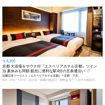
￥4,300
京都 大浴場＆サウナ付『エスペリアホテル京都』ツイン
泊 夏休みも同額 観光に便利な駅4分の五条通沿い
近畿日本ツーリスト（エスペリアホテル京都） • 京都・下京
8/4～9/30・12/13～22の日～金曜の指定日（別料金 8/7～12/31の指定日）