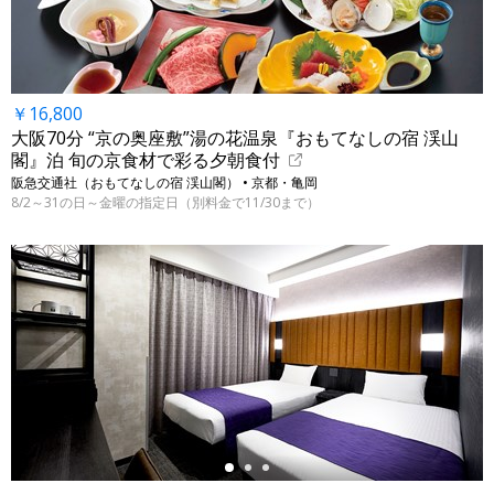
￥16,800
大阪70分 “京の奥座敷”湯の花温泉『おもてなしの宿 渓山
閣』泊 旬の京食材で彩る夕朝食付
阪急交通社（おもてなしの宿 渓山閣） • 京都・亀岡
8/2～31の日～金曜の指定日（別料金で11/30まで）
←