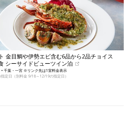
ト 金目鯛や伊勢エビ含む6品から2品チョイス
朝食 シーサイドビューツイン泊
• 千葉・一宮 ※リンク先は1室料金表示
の指定日（別料金 9/18～12/19の指定日）