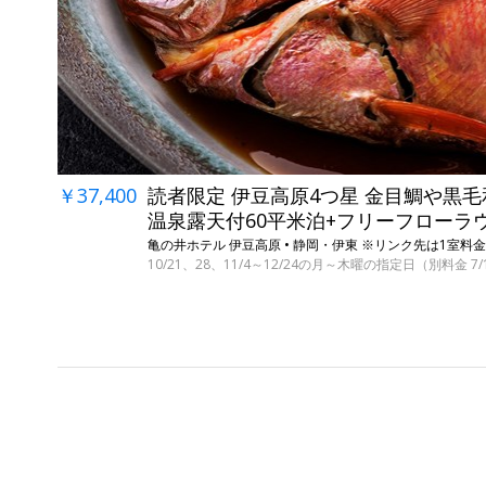
￥37,400
読者限定 伊豆高原4つ星 金目鯛や黒
温泉露天付60平米泊+フリーフローラ
亀の井ホテル 伊豆高原 • 静岡・伊東 ※リンク先は1室料金
10/21、28、11/4～12/24の月～木曜の指定日（別料金 7/