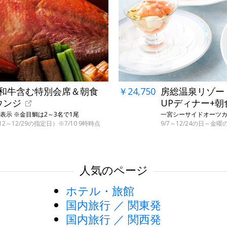
毛和牛含む特別会席＆朝食
￥24,750
房総温泉リゾー
ウンジ
UPディナー+
表示 ※金目鯛は2～3名で1尾
一宮シーサイドオーツカ 
12～12/29の指定日）※7/10 9時時点
9/7～12/24の日～金曜
人気のページ
ホテル・旅館
国内旅行 ／ 関東発
国内旅行 ／ 関西発