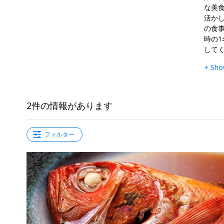
な美
活か
の食事
時の
して
+ Sho
2件の情報があります
フィルター