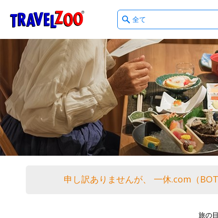
What
®
Travelzoo
type
of
deals?
申し訳ありませんが、 一休.com（BO
旅の