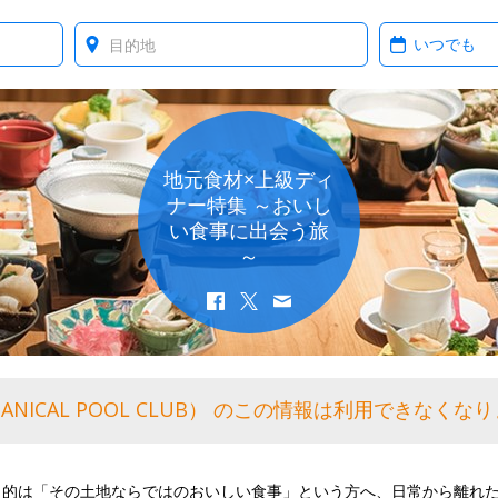
Where?
When?
地元食材×上級ディ
ナー特集 ～おいし
い食事に出会う旅
～
TANICAL POOL CLUB） のこの情報は利用できな
目的は「その土地ならではのおいしい食事」という方へ、日常から離れ