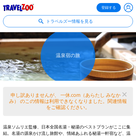
®
Travelzoo
登録する
トラベルズー情報を見る
温泉宿の旅
申し訳ありませんが、 一休.com（あらたし みなか
閉
み） のこの情報は利用できなくなりました。関連情報
をご確認ください。
温泉ソムリエ監修、日本全国名湯・秘湯のベストプランがここに集
結。名湯の源泉かけ流し旅館や、情緒あふれる秘湯一軒宿など、温