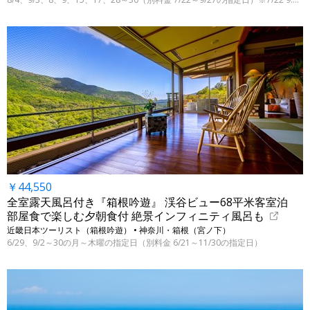
￥44,550
全室露天風呂付き『箱根吟遊』 渓谷ビュー68平米客室泊
部屋食で楽しむ夕朝食付 絶景インフィニティ風呂も
近畿日本ツーリスト（箱根吟遊） • 神奈川・箱根（宮ノ下）
6/29、9/2～30の月～木曜の指定日（別料金 6/21～11/30の指定日）