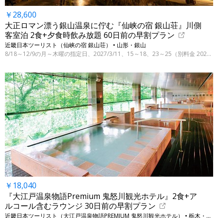
￥28,600
大正ロマン漂う銀山温泉に佇む『仙峡の宿 銀山荘』川側
客室泊 2食+夕食時飲み放題 60日前の早割プラン
近畿日本ツーリスト（仙峡の宿 銀山荘） • 山形・銀山
8/18～12/9の月～木曜の指定日、2027/3/11、15～18、23～25（別料金 2027/3/28迄の指定日）
￥18,040
『大江戸温泉物語Premium 鬼怒川観光ホテル』2食+ア
ルコール含むラウンジ 30日前の早割プラン
近畿日本ツーリスト（大江戸温泉物語PREMIUM 鬼怒川観光ホテル） • 栃木・日光（鬼怒川温泉）