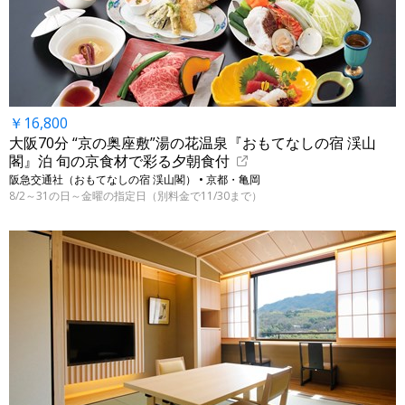
￥16,800
大阪70分 “京の奥座敷”湯の花温泉『おもてなしの宿 渓山
閣』泊 旬の京食材で彩る夕朝食付
阪急交通社（おもてなしの宿 渓山閣） • 京都・亀岡
8/2～31の日～金曜の指定日（別料金で11/30まで）