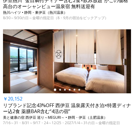
伊豆熱川 “金目鯛付ディナー含む2食×飲み放題”がこの価格
高台のオーシャンビュー温泉宿 無料送迎有
熱川ハイツ • 静岡・東伊豆（熱川温泉）
8/30～9/30の日～金曜の指定日（8・9月の宿泊をピックアップ）
←
￥20,152
リブランド記念43%OFF 西伊豆 温泉露天付き泊×特選ディナ
ー込2食 薬膳BAR含む“4活の宿”
美と健康の宿 西伊豆 巡り～MEGURI～ • 静岡・伊豆（土肥温泉）
7/16～31・8/31～9/17・24～12/25・2027/1/4～31の日～金曜の指定日