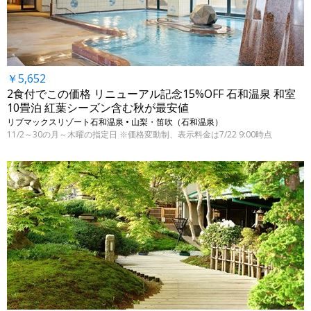
￥5,652
2食付でこの価格 リニューアル記念15%OFF 石和温泉 和室
10畳泊 紅葉シーズン含む秋が最安値
リブマックスリゾート石和温泉 • 山梨・笛吹（石和温泉）
11/2～30の月～木曜の指定日 ※価格変動制、表示料金は7/22 9:00時点