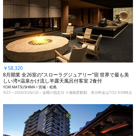
￥58,320
8月開業 全26室の“スローラグジュアリー”宿 世界で最も美
しい湾×温泉かけ流し半露天風呂付客室 2食付
YOKI MATSUSHIMA • 宮城・松島
9/23～2026/3/26の日～金曜の指定日 ※価格変動制、表示料金は7/22 9:00時点