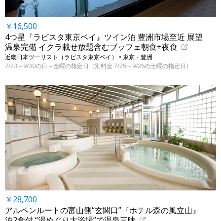
￥16,500
4つ星『ラビスタ東京ベイ』ツイン泊 豊洲市場至近 展望
温泉完備 イクラ載せ放題含むブッフェ朝食+夜食
近畿日本ツーリスト（ラビスタ東京ベイ） • 東京・豊洲
7/23～9/30の日～金曜の指定日（別料金 7/25～9/26の土曜の指定日）
￥28,700
アルペンルートの富山側“玄関口”『ホテル森の風立山』
泊2食付 “湯めぐり大浴場”で温泉三昧