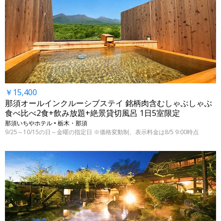
￥15,400
那須オールインクルーシブステイ 銘柄肉含むしゃぶしゃぶ
食べ比べ2食+飲み放題+絶景貸切風呂 1日5室限定
那須いちやホテル • 栃木・那須
9/25～10/15の日～金曜の指定日 ※価格変動制、表示料金は8/5 9:00時点