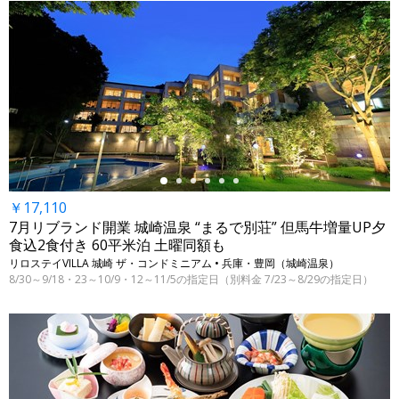
←
￥17,110
7月リブランド開業 城崎温泉 “まるで別荘” 但馬牛増量UP夕
食込2食付き 60平米泊 土曜同額も
リロステイVILLA 城崎 ザ・コンドミニアム • 兵庫・豊岡（城崎温泉）
8/30～9/18・23～10/9・12～11/5の指定日（別料金 7/23～8/29の指定日）