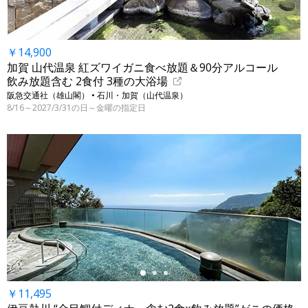
￥14,900
加賀 山代温泉 紅ズワイガニ食べ放題＆90分アルコール
飲み放題含む 2食付 3種の大浴場
阪急交通社（雄山閣） • 石川・加賀（山代温泉）
8/16～2027/3/31の日～金曜の指定日
←
￥11,495