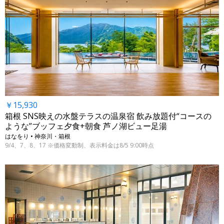
￥15,930
箱根 SNS映えの水盤テラスの温泉宿 飲み放題付“コースの
ような”ブッフェ夕食+朝食 芦ノ湖ビュー足湯
はなをり • 神奈川・箱根
9/4、7、8、17 ※価格変動制、表示料金は8/5 9:00時点