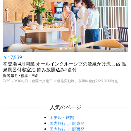
←
￥17,539
初登場 4月開業 オールインクルーシブの源泉かけ流し宿 温
泉風呂付客室泊 飲み放題込み2食付
御宿 皐月 • 熊本・玉名
7/29～9/30の日～金曜の指定日 ※価格変動制、表示料金は7/29 9:00時点
人気のページ
ホテル・旅館
国内旅行 ／ 関東発
国内旅行 ／ 関西発