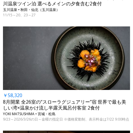
川温泉ツイン泊 選べるメインの夕食含む2食付
玉川温泉 • 秋田・仙北（玉川温泉）
11/15～20、23～27
￥58,320
8月開業 全26室の“スローラグジュアリー”宿 世界で最も美
しい湾×温泉かけ流し半露天風呂付客室 2食付
YOKI MATSUSHIMA • 宮城・松島
9/23～2026/3/26の日～金曜の指定日 ※価格変動制、表示料金は7/22 9:00時点