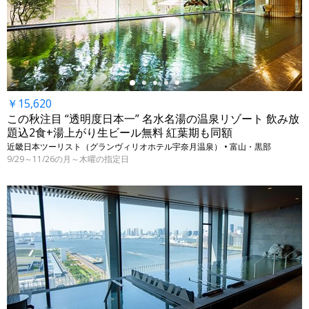
←
￥15,620
この秋注目 “透明度日本一” 名水名湯の温泉リゾート 飲み放
題込2食+湯上がり生ビール無料 紅葉期も同額
近畿日本ツーリスト（グランヴィリオホテル宇奈月温泉） • 富山・黒部
9/29～11/26の月～木曜の指定日