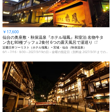
￥17,600
仙台の奥座敷・秋保温泉『ホテル瑞鳳』和室泊 名物牛タ
ン含む80種ブッフェ2食付 6つの露天風呂で湯巡り
近畿日本ツーリスト（ホテル瑞鳳） • 宮城・仙台（秋保温泉）
6/1～7/16・8/30～2027/3/19の日～金曜の指定日（別料金 2027/3/31までの指定日）