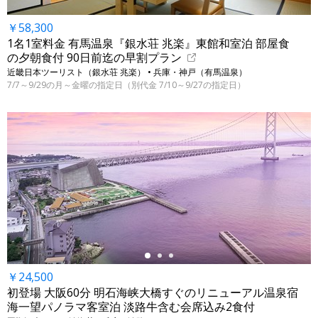
￥58,300
1名1室料金 有馬温泉『銀水荘 兆楽』東館和室泊 部屋食
の夕朝食付 90日前迄の早割プラン
近畿日本ツーリスト（銀水荘 兆楽） • 兵庫・神戸（有馬温泉）
7/7～9/29の月～金曜の指定日（別代金 7/10～9/27の指定日）
←
￥24,500
初登場 大阪60分 明石海峡大橋すぐのリニューアル温泉宿
海一望パノラマ客室泊 淡路牛含む会席込み2食付