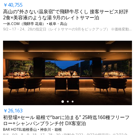
￥40,755
高山の“外さない温泉宿”で飛騨牛尽くし 接客サービス好評
2食×美容液のような湯 9月のレイトサマー泊
一休.COM（飛騨亭 花扇） • 岐阜・高山
9/2～17・24、28の指定日（レイトサマーの9月をピックアップ） ※価格変動制、表示料金は7/22 9:00時点
←
￥26,163
初登場×セール 箱根で“barに泊まる” 25時迄160種フリーフ
ロー+シャンパンブランチ付 DX客室泊
BAR HOTEL箱根香山 • 神奈川・箱根
8/4、9/3、8、9、15、17、28～30（別料金 7/22～9/27の指定日）※7/22 9:00時点