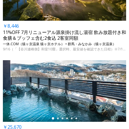
￥8,446
11%OFF 7月リニューアル源泉掛け流し湯宿 飲み放題付き和
食膳＆ブッフェ含む2食込 2客室同額
一休.COM（猿ヶ京温泉 猿ヶ京ホテル） • 群馬・みなかみ（猿ヶ京温泉）
9/16（「【谷川連峰側】和室10畳」選択時、最安値を確認できた日程）※7/15 9時時点
←
￥25,670