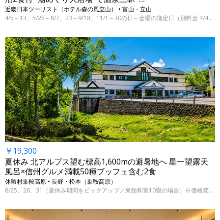
近畿日本ツーリスト（ホテル森の風立山） • 富山・立山
4/5～13、5/25～8/7、23～9/18、11/1～30の日～金曜の指定日（別料金 4/4～11/28）
￥19,300
夏休み 北アルプス望む標高1,600mの避暑地へ 星一望露天
風呂×信州グルメ満載50種ブッフェ含む2食
休暇村乗鞍高原 • 長野・松本（乗鞍高原）
8/25、26、31（夏休み期間をピックアップ／東館和室10畳の場合）※価格変動制、表示料金は7/29 9時時点