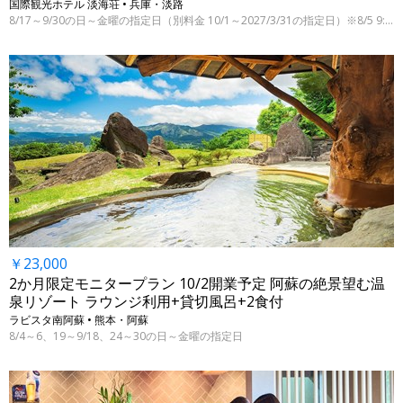
国際観光ホテル 淡海荘 • 兵庫・淡路
8/17～9/30の日～金曜の指定日（別料金 10/1～2027/3/31の指定日）※8/5 9:00時点
￥23,000
2か月限定モニタープラン 10/2開業予定 阿蘇の絶景望む温
泉リゾート ラウンジ利用+貸切風呂+2食付
ラビスタ南阿蘇 • 熊本・阿蘇
8/4～6、19～9/18、24～30の日～金曜の指定日