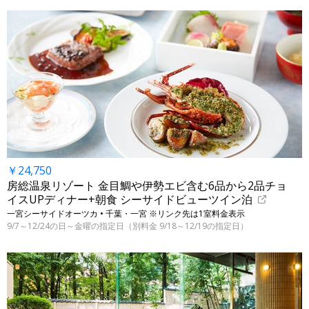
￥24,750
房総温泉リゾート 金目鯛や伊勢エビ含む6品から2品チョ
イスUPディナー+朝食 シーサイドビューツイン泊
一宮シーサイドオーツカ • 千葉・一宮 ※リンク先は1室料金表示
9/7～12/24の日～金曜の指定日（別料金 9/18～12/19の指定日）