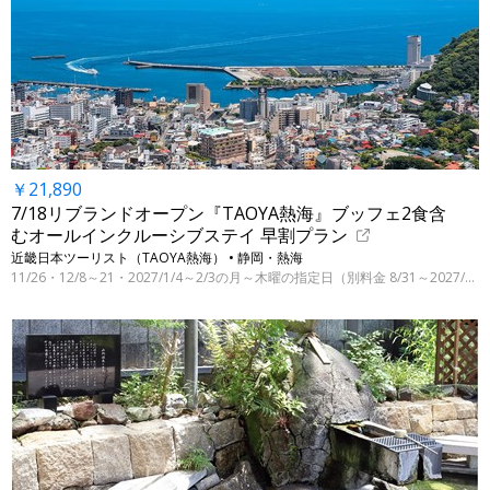
￥21,890
7/18リブランドオープン『TAOYA熱海』ブッフェ2食含
むオールインクルーシブステイ 早割プラン
近畿日本ツーリスト（TAOYA熱海） • 静岡・熱海
11/26・12/8～21・2027/1/4～2/3の月～木曜の指定日（別料金 8/31～2027/3/31の指定日）