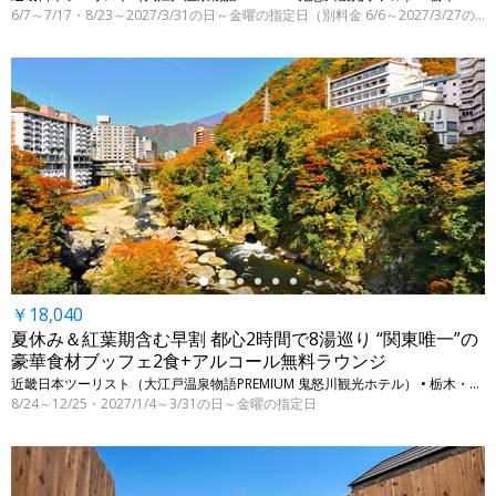
6/7～7/17・8/23～2027/3/31の日～金曜の指定日（別料金 6/6～2027/3/27の指定日）
←
￥18,040
夏休み＆紅葉期含む早割 都心2時間で8湯巡り “関東唯一”の
豪華食材ブッフェ2食+アルコール無料ラウンジ
近畿日本ツーリスト（大江戸温泉物語PREMIUM 鬼怒川観光ホテル） • 栃木・日光（鬼怒川温泉）
8/24～12/25・2027/1/4～3/31の日～金曜の指定日