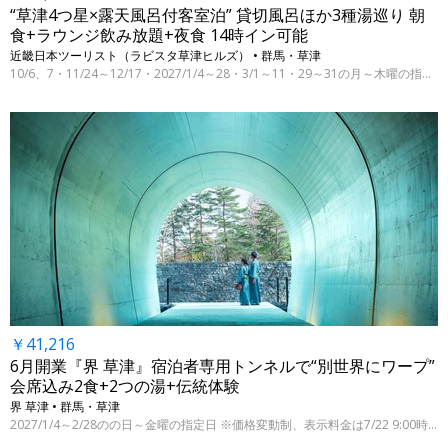
“草津4つ星×露天風呂付客室泊” 貸切風呂ほか3種湯巡り 朝
食+ラウンジ飲み放題+夜食 14時イン可能
近畿日本ツーリスト（ラビスタ草津ヒルズ） • 群馬・草津
10/6、7・11/24～12/17・2027/1/4～28・3/1～11・29～31の月～木曜の指定日
￥41,216
6月開業『界 草津』宿泊者専用トンネルで“別世界にワープ”
会席込み2食+2つの湯+伝統体験
界 草津 • 群馬・草津
2027/1/4～2/28のの日～金曜の指定日 ※価格変動制、表示料金は7/22 9:00時点