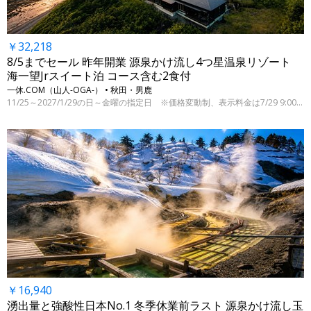
￥32,218
8/5までセール 昨年開業 源泉かけ流し4つ星温泉リゾート
海一望Jrスイート泊 コース含む2食付
一休.COM（山人-OGA-） • 秋田・男鹿
11/25～2027/1/29の日～金曜の指定日 ※価格変動制、表示料金は7/29 9:00時点
￥16,940
湧出量と強酸性日本No.1 冬季休業前ラスト 源泉かけ流し玉