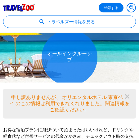
®
Travelzoo
登録する
トラベルズー情報を見る
オールインクルーシ
ブ
申し訳ありませんが、 オリエンタルホテル 東京ベ
閉
イ のこの情報は利用できなくなりました。関連情報を
ご確認ください。
お得な宿泊プランに飛びついて泊まったはいいけれど、ドリンクや
軽食代など付帯サービスの代金がかさみ、チェックアウト時の支払