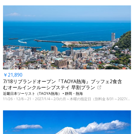
￥21,890
7/18リブランドオープン『TAOYA熱海』ブッフェ2食含
むオールインクルーシブステイ 早割プラン
近畿日本ツーリスト（TAOYA熱海） • 静岡・熱海
11/26・12/8～21・2027/1/4～2/3の月～木曜の指定日（別料金 8/31～2027/3/31の指定日）