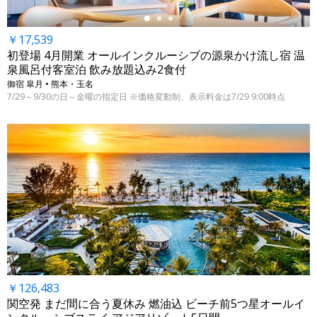
￥17,539
初登場 4月開業 オールインクルーシブの源泉かけ流し宿 温
泉風呂付客室泊 飲み放題込み2食付
御宿 皐月 • 熊本・玉名
7/29～9/30の日～金曜の指定日 ※価格変動制、表示料金は7/29 9:00時点
￥126,483
関空発 まだ間に合う夏休み 燃油込 ビーチ前5つ星オールイ