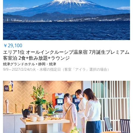
￥29,100
エリア1位 オールインクルーシブ温泉宿 7月誕生プレミアム
客室泊 2食+飲み放題+ラウンジ
焼津グランドホテル • 静岡・焼津
9/9～2027/2/24の火・水曜の指定日（客室「アイラ」選択の場合）
←