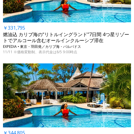
￥331,795
燃油込 カリブ海の“リトルイングランド”7日間 4つ星リゾー
トでアルコール含むオールインクルーシブ滞在
EXPEDIA • 東京・羽田発／カリブ海・バルバドス
11/11 ※価格変動制、表示代金は8/5 9:00時点
￥344,805