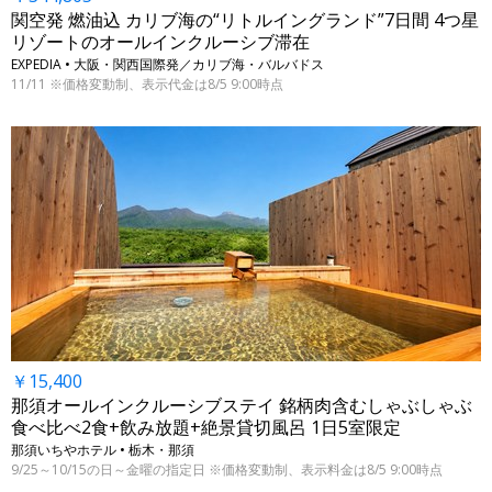
関空発 燃油込 カリブ海の“リトルイングランド”7日間 4つ星
リゾートのオールインクルーシブ滞在
EXPEDIA • 大阪・関西国際発／カリブ海・バルバドス
11/11 ※価格変動制、表示代金は8/5 9:00時点
￥15,400
那須オールインクルーシブステイ 銘柄肉含むしゃぶしゃぶ
食べ比べ2食+飲み放題+絶景貸切風呂 1日5室限定
那須いちやホテル • 栃木・那須
9/25～10/15の日～金曜の指定日 ※価格変動制、表示料金は8/5 9:00時点