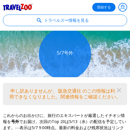
®
Travelzoo
登録する
トラベルズー情報を見る
5/7号外
申し訳ありませんが、 阪急交通社 のこの情報は利
閉
用できなくなりました。関連情報をご確認ください。
これからのお出かけに、旅行のエキスパートが厳選したイチオシ情
報を
号外
でお届け。次回のTop 20は5/13（水）の配信を予定してい
ます。---表示は5/7 9:00時点。最新の料金および残席状況はリンク