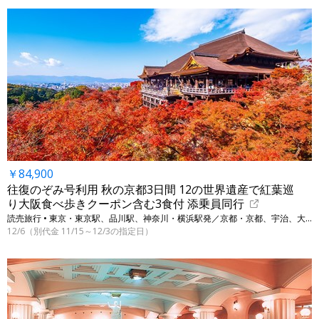
￥84,900
往復のぞみ号利用 秋の京都3日間 12の世界遺産で紅葉巡
り大阪食べ歩きクーポン含む3食付 添乗員同行
読売旅行 • 東京・東京駅、品川駅、神奈川・横浜駅発／京都・京都、宇治、大阪・大阪
12/6（別代金 11/15～12/3の指定日）