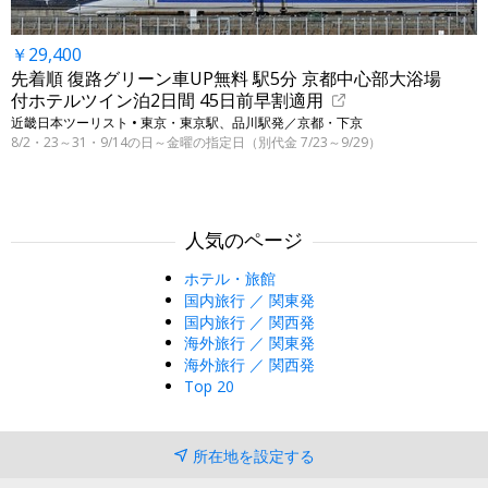
￥29,400
先着順 復路グリーン車UP無料 駅5分 京都中心部大浴場
付ホテルツイン泊2日間 45日前早割適用
近畿日本ツーリスト • 東京・東京駅、品川駅発／京都・下京
8/2・23～31・9/14の日～金曜の指定日（別代金 7/23～9/29）
人気のページ
ホテル・旅館
国内旅行 ／ 関東発
国内旅行 ／ 関西発
海外旅行 ／ 関東発
海外旅行 ／ 関西発
Top 20
所在地を設定する