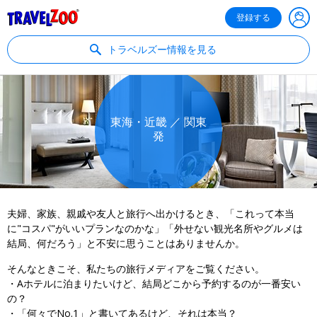
®
Travelzoo
登録する
トラベルズー情報を見る
東海・近畿 ／ 関東
発
夫婦、家族、親戚や友人と旅行へ出かけるとき、「これって本当
に"コスパ"がいいプランなのかな」「外せない観光名所やグルメは
結局、何だろう」と不安に思うことはありませんか。
そんなときこそ、私たちの旅行メディアをご覧ください。
・Aホテルに泊まりたいけど、結局どこから予約するのが一番安い
の？
・「何々でNo.1」と書いてあるけど、それは本当？