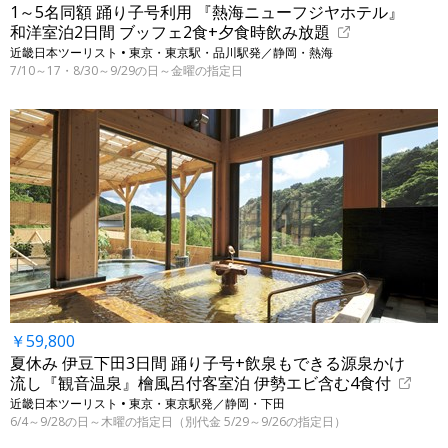
1～5名同額 踊り子号利用 『熱海ニューフジヤホテル』
和洋室泊2日間 ブッフェ2食+夕食時飲み放題
近畿日本ツーリスト • 東京・東京駅・品川駅発／静岡・熱海
7/10～17・8/30～9/29の日～金曜の指定日
￥59,800
夏休み 伊豆下田3日間 踊り子号+飲泉もできる源泉かけ
流し『観音温泉』檜風呂付客室泊 伊勢エビ含む4食付
近畿日本ツーリスト • 東京・東京駅発／静岡・下田
6/4～9/28の日～木曜の指定日（別代金 5/29～9/26の指定日）