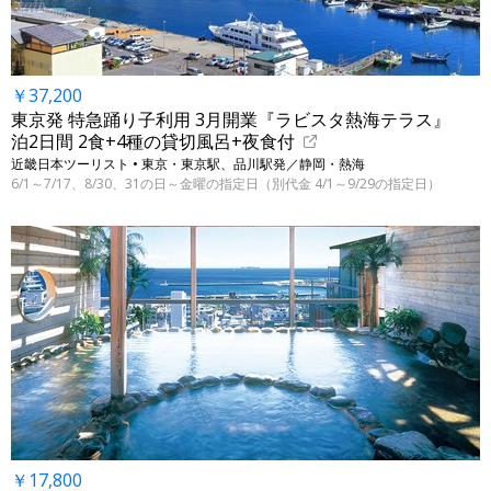
￥37,200
東京発 特急踊り子利用 3月開業『ラビスタ熱海テラス』
泊2日間 2食+4種の貸切風呂+夜食付
近畿日本ツーリスト • 東京・東京駅、品川駅発／静岡・熱海
6/1～7/17、8/30、31の日～金曜の指定日（別代金 4/1～9/29の指定日）
￥17,800