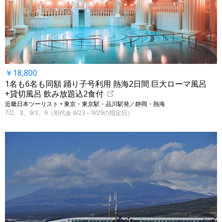
￥18,800
1名も6名も同額 踊り子号利用 熱海2日間 巨大ローマ風呂
+貸切風呂 飲み放題込2食付
近畿日本ツーリスト • 東京・東京駅・品川駅発／静岡・熱海
7/2、8、9/3、9（別代金 6/23～9/29の指定日）