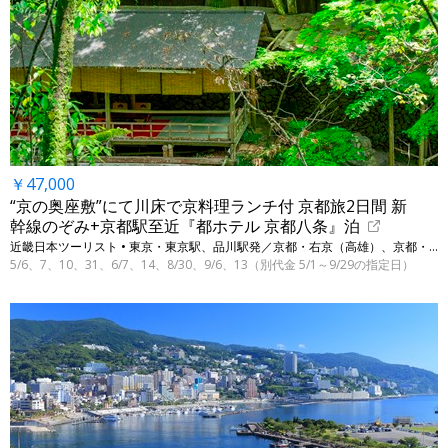
￥47,000
“京の奥座敷”にて川床で京料理ランチ付 京都旅2日間 新
幹線のぞみ+京都駅至近『都ホテル 京都八条』泊
近畿日本ツーリスト • 東京・東京駅、品川駅発／京都・右京（高雄）、京都・南
5/6、7、10、31、6/7、14、8/30、9/6、13（別代金 5/1～9/29の指定日）