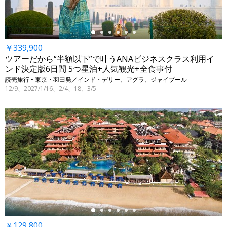
￥339,900
ツアーだから“半額以下”で叶うANAビジネスクラス利用イ
ンド決定版6日間 5つ星泊+人気観光+全食事付
読売旅行 • 東京・羽田発／インド・デリー、アグラ、ジャイプール
12/9、2027/1/16、2/4、18、3/5
←
￥129,800