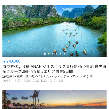
←
￥249,900
航空券代より得 ANAビジネスクラス直行便×5つ星泊 世界遺
産クルーズ2回+全9食 3エリア周遊5日間
読売旅行 • 東京・成田発／ベトナム・ハノイ、チャンアン、ハロン湾
10/17、11/27、12/5、2027/1/22、2/17、3/5