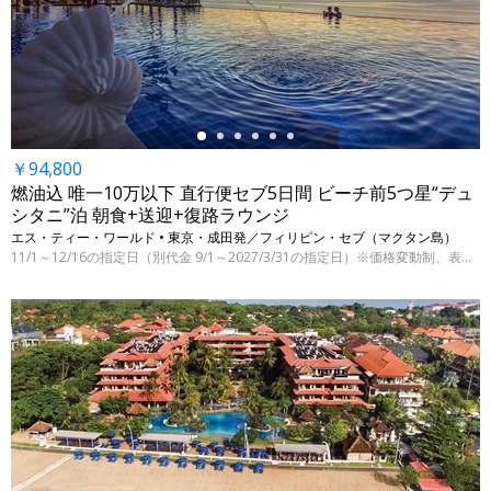
←
￥94,800
燃油込 唯一10万以下 直行便セブ5日間 ビーチ前5つ星“デュ
シタニ”泊 朝食+送迎+復路ラウンジ
エス・ティー・ワールド • 東京・成田発／フィリピン・セブ（マクタン島）
11/1～12/16の指定日（別代金 9/1～2027/3/31の指定日）※価格変動制、表示代金は8/5 9:00時点
←