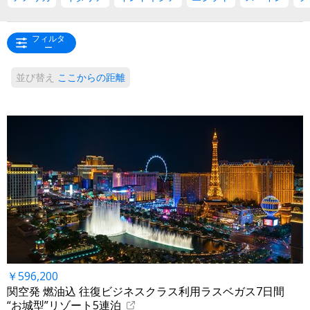
フィルタ
ー
並び替え
ここからの距離
￥596,200
関空発 燃油込 往復ビジネスクラス利用ラスベガス7日間
“お城型”リゾート5連泊