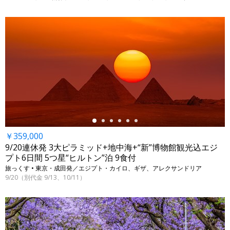
←
￥359,000
9/20連休発 3大ピラミッド+地中海+“新”博物館観光込エジ
プト6日間 5つ星“ヒルトン”泊 9食付
旅っくす • 東京・成田発／エジプト・カイロ、ギザ、アレクサンドリア
9/20（別代金 9/13、10/11）