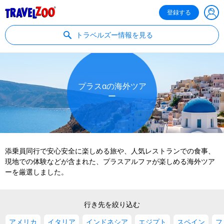
®
Travelzoo
登録する
トラベルズー情報を見る
プラスαの海外ツア
ー
添乗員同行で安心安全に楽しめる旅や、人気レストランでの食事、
現地での体験などが含まれた、プラスアルファが楽しめる海外ツア
ーを厳選しました。
行き先を絞り込む
アメリカ
イタリア
インドネシア
エジプト
スペイン
フ