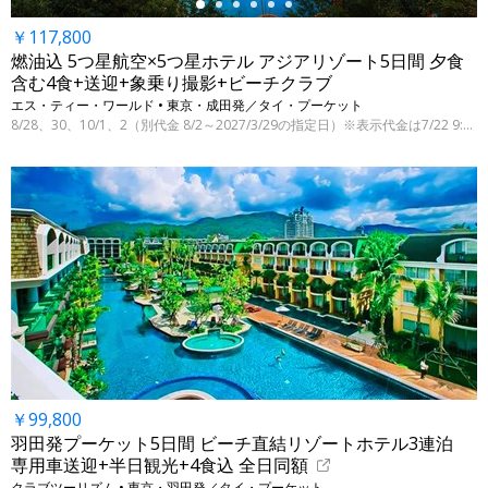
￥117,800
燃油込 5つ星航空×5つ星ホテル アジアリゾート5日間 夕食
含む4食+送迎+象乗り撮影+ビーチクラブ
エス・ティー・ワールド • 東京・成田発／タイ・プーケット
8/28、30、10/1、2（別代金 8/2～2027/3/29の指定日）※表示代金は7/22 9:00時点
￥99,800
羽田発プーケット5日間 ビーチ直結リゾートホテル3連泊
専用車送迎+半日観光+4食込 全日同額
クラブツーリズム • 東京・羽田発／タイ・プーケット