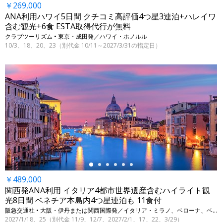
￥269,000
ANA利用ハワイ5日間 クチコミ高評価4つ星3連泊+ハレイワ
含む観光+6食 ESTA取得代行が無料
クラブツーリズム • 東京・成田発／ハワイ・ホノルル
10/3、18、20、23（別代金 10/11～2027/3/31の指定日）
←
￥489,000
関西発ANA利用 イタリア4都市世界遺産含むハイライト観
光8日間 ベネチア本島内4つ星連泊も 11食付
阪急交通社 • 大阪・伊丹または関西国際発／イタリア・ミラノ、ベローナ、ベネチア、フィレンツェ
2027/1/18、25（別代金 11/9、12/7、2027/2/1、17、22、3/29）