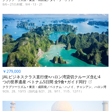
8/6～27の木曜、9/4・13・21
￥279,000
JALビジネスクラス直行便×ハロン湾貸切クルーズ含む4
つの世界遺産 ベトナム5日間 全9食+ガイド同行
クラブツーリズム • 東京・成田発／ベトナム・ハノイ、チャンアン、ハロン湾
9/26、28、10/15（別代金 8/21、28、9/11、11/5、12/11）