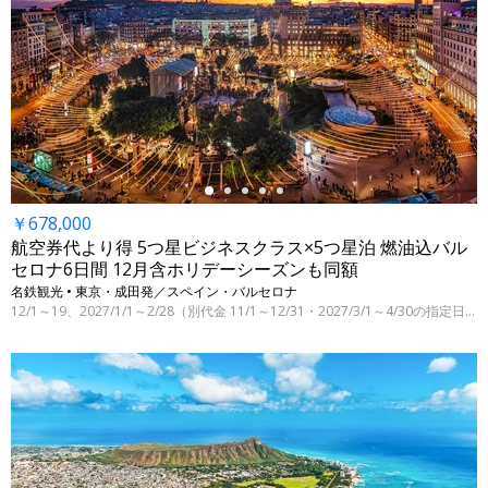
←
￥678,000
航空券代より得 5つ星ビジネスクラス×5つ星泊 燃油込バル
セロナ6日間 12月含ホリデーシーズンも同額
名鉄観光 • 東京・成田発／スペイン・バルセロナ
12/1～19、2027/1/1～2/28（別代金 11/1～12/31・2027/3/1～4/30の指定日）