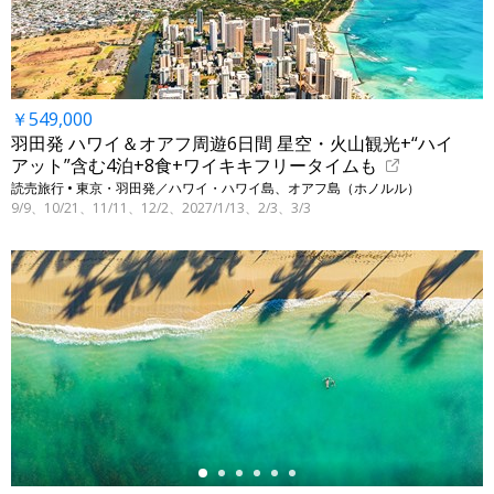
￥549,000
羽田発 ハワイ＆オアフ周遊6日間 星空・火山観光+“ハイ
アット”含む4泊+8食+ワイキキフリータイムも
読売旅行 • 東京・羽田発／ハワイ・ハワイ島、オアフ島（ホノルル）
9/9、10/21、11/11、12/2、2027/1/13、2/3、3/3
←