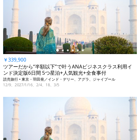
←
￥339,900
ツアーだから“半額以下”で叶うANAビジネスクラス利用イ
ンド決定版6日間 5つ星泊+人気観光+全食事付
読売旅行 • 東京・羽田発／インド・デリー、アグラ、ジャイプール
12/9、2027/1/16、2/4、18、3/5
←