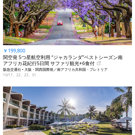
￥199,800
関空発 5つ星航空利用 “ジャカランダ”ベストシーズン南
アフリカ花紀行5日間 サファリ観光+6食付
阪急交通社 • 大阪・関西国際発／南アフリカ共和国・プレトリア
10/17、22、23、31