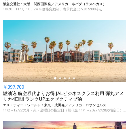
阪急交通社 • 大阪・関西国際発／アメリカ・ネバダ（ラスベガス）
10/20、11/3、10、24 ※価格変動制、表示代金は7/28 9:00時点
←
￥397,700
燃油込 航空券代よりお得 JALビジネスクラス利用 弾丸アメ
リカ4日間 ランクUPエクゼクティブ泊
エス・ティー・ワールド • 東京・成田発／アメリカ・ロサンゼルス
11/2～12/22の月・火・金曜日の指定日（別代金 11/1～2027/2/28の指定日）※7/29 9:00時点