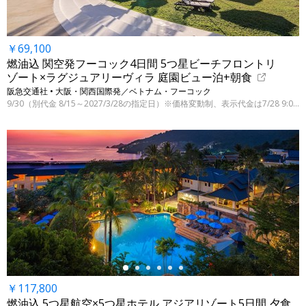
￥69,100
燃油込 関空発フーコック4日間 5つ星ビーチフロントリ
ゾート×ラグジュアリーヴィラ 庭園ビュー泊+朝食
阪急交通社 • 大阪・関西国際発／ベトナム・フーコック
9/30（別代金 8/15～2027/3/28の指定日）※価格変動制、表示代金は7/28 9:00時点
←
￥117,800
燃油込 5つ星航空×5つ星ホテル アジアリゾート5日間 夕食