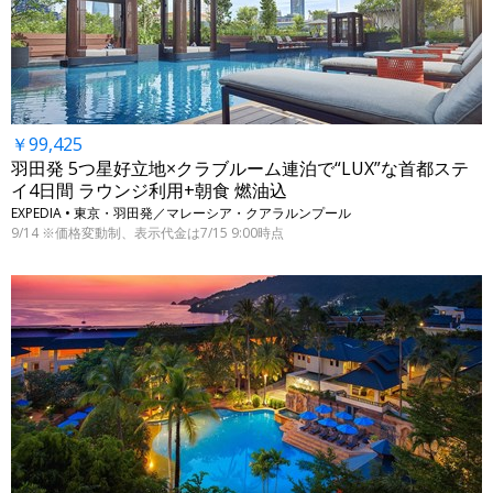
￥99,425
羽田発 5つ星好立地×クラブルーム連泊で“LUX”な首都ステ
イ4日間 ラウンジ利用+朝食 燃油込
EXPEDIA • 東京・羽田発／マレーシア・クアラルンプール
9/14 ※価格変動制、表示代金は7/15 9:00時点
←