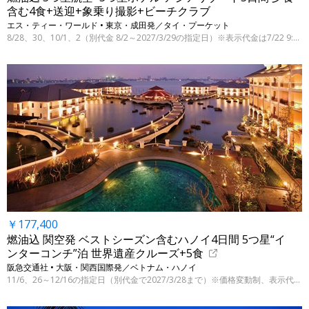
含む4食+送迎+象乗り撮影+ビーチクラブ
エス・ティー・ワールド • 東京・成田発／タイ・プーケット
8/28、30、10/1、2（別代金 8/2～2027/3/29の指定日）※表示代金は7/22 9:00時点
￥177,400
燃油込 関空発 ベストシーズン含むハノイ4日間 5つ星“イ
ンターコンチ”泊 世界遺産クルーズ+5食
阪急交通社 • 大阪・関西国際発／ベトナム・ハノイ
11/6、26～12/16の指定日（別代金で2027/3/28まで）※価格変動制、表示代金は7/28 9:00時点