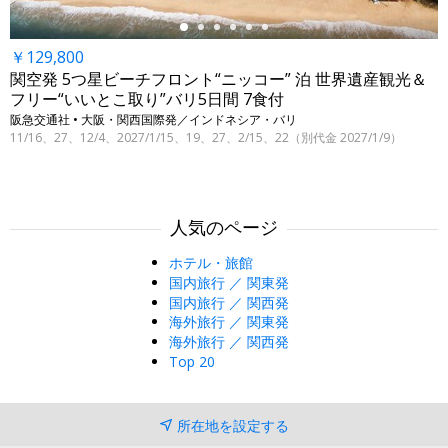
￥129,800
関空発 5つ星ビーチフロント“ニッコー” 泊 世界遺産観光＆
フリー“いいとこ取り”バリ5日間 7食付
阪急交通社 • 大阪・関西国際発／インドネシア・バリ
11/16、27、12/4、2027/1/15、19、27、2/15、22（別代金 2027/1/9）
人気のページ
ホテル・旅館
国内旅行 ／ 関東発
国内旅行 ／ 関西発
海外旅行 ／ 関東発
海外旅行 ／ 関西発
Top 20
所在地を設定する