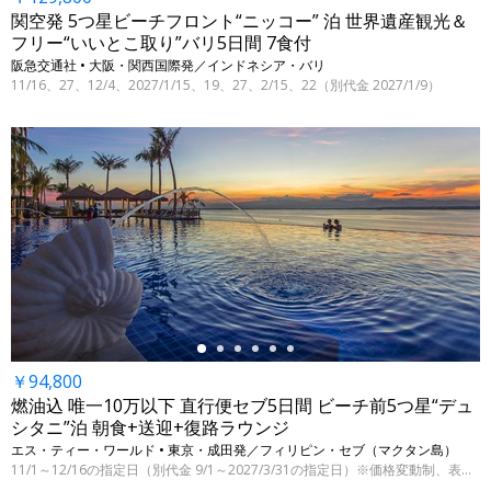
関空発 5つ星ビーチフロント“ニッコー” 泊 世界遺産観光＆
フリー“いいとこ取り”バリ5日間 7食付
阪急交通社 • 大阪・関西国際発／インドネシア・バリ
11/16、27、12/4、2027/1/15、19、27、2/15、22（別代金 2027/1/9）
←
￥94,800
燃油込 唯一10万以下 直行便セブ5日間 ビーチ前5つ星“デュ
シタニ”泊 朝食+送迎+復路ラウンジ
エス・ティー・ワールド • 東京・成田発／フィリピン・セブ（マクタン島）
11/1～12/16の指定日（別代金 9/1～2027/3/31の指定日）※価格変動制、表示代金は8/5 9:00時点