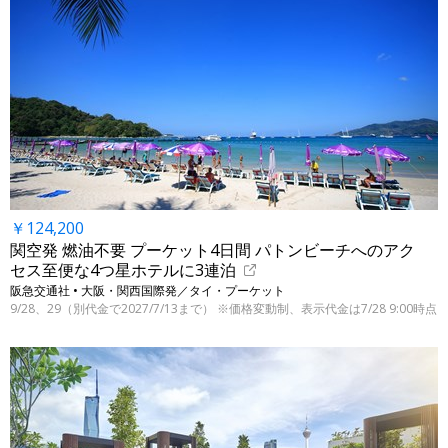
￥124,200
関空発 燃油不要 プーケット4日間 パトンビーチへのアク
セス至便な4つ星ホテルに3連泊
阪急交通社 • 大阪・関西国際発／タイ・プーケット
9/28、29（別代金で2027/7/13まで） ※価格変動制、表示代金は7/28 9:00時点