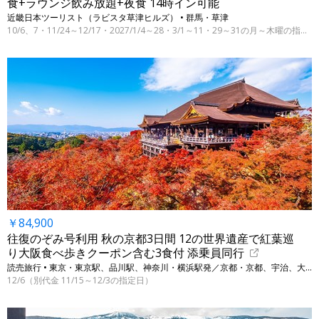
食+ラウンジ飲み放題+夜食 14時イン可能
近畿日本ツーリスト（ラビスタ草津ヒルズ） • 群馬・草津
10/6、7・11/24～12/17・2027/1/4～28・3/1～11・29～31の月～木曜の指定日
￥84,900
往復のぞみ号利用 秋の京都3日間 12の世界遺産で紅葉巡
り大阪食べ歩きクーポン含む3食付 添乗員同行
読売旅行 • 東京・東京駅、品川駅、神奈川・横浜駅発／京都・京都、宇治、大阪・大阪
12/6（別代金 11/15～12/3の指定日）