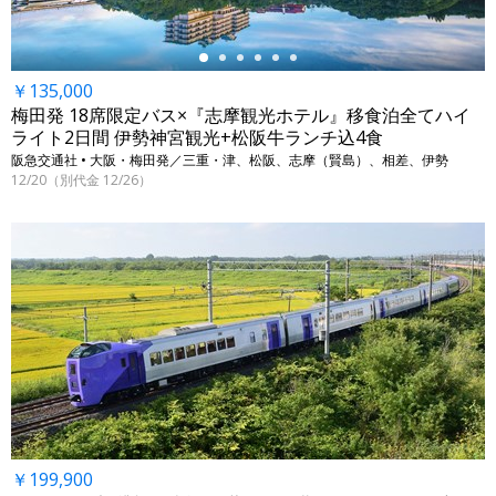
￥135,000
梅田発 18席限定バス×『志摩観光ホテル』移食泊全てハイ
ライト2日間 伊勢神宮観光+松阪牛ランチ込4食
阪急交通社 • 大阪・梅田発／三重・津、松阪、志摩（賢島）、相差、伊勢
12/20（別代金 12/26）
￥199,900