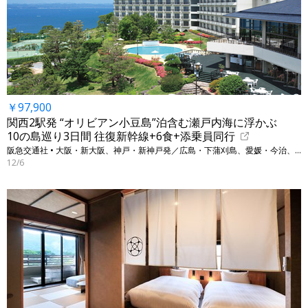
￥97,900
関西2駅発 “オリビアン小豆島”泊含む瀬戸内海に浮かぶ
10の島巡り3日間 往復新幹線+6食+添乗員同行
阪急交通社 • 大阪・新大阪、神戸・新神戸発／広島・下蒲刈島、愛媛・今治、香川・小豆島他
12/6
←