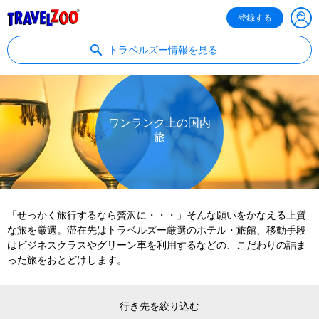
®
Travelzoo
登録する
トラベルズー情報を見る
ワンランク上の国内
旅
「せっかく旅行するなら贅沢に・・・」そんな願いをかなえる上質
な旅を厳選。滞在先はトラベルズー厳選のホテル・旅館、移動手段
はビジネスクラスやグリーン車を利用するなどの、こだわりの詰ま
った旅をおとどけします。
行き先を絞り込む