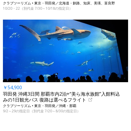
クラブツーリズム • 東京・羽田発／北海道・釧路、知床、美瑛、富良野
10/20・22（別代金 7/30～10/18の指定日）
￥54,900
羽田発 沖縄3日間 那覇市内2泊+“美ら海水族館”入館料込
みの1日観光バス 復路は選べるフライト
クラブツーリズム • 東京・羽田発／沖縄・那覇
9/2～29の指定日（別代金 7/20～8/30の指定日）