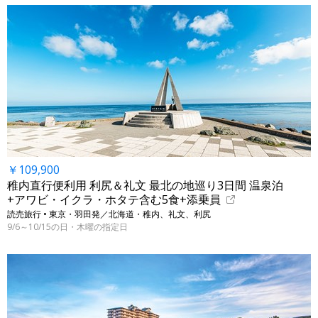
￥109,900
稚内直行便利用 利尻＆礼文 最北の地巡り3日間 温泉泊
+アワビ・イクラ・ホタテ含む5食+添乗員
読売旅行 • 東京・羽田発／北海道・稚内、礼文、利尻
9/6～10/15の日・木曜の指定日