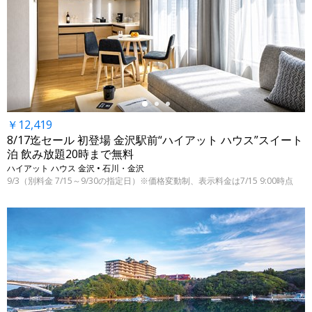
←
￥12,419
8/17迄セール 初登場 金沢駅前“ハイアット ハウス”スイート
泊 飲み放題20時まで無料
ハイアット ハウス 金沢 • 石川・金沢
9/3（別料金 7/15～9/30の指定日）※価格変動制、表示料金は7/15 9:00時点
←