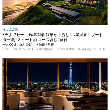
￥32,218
8/5までセール 昨年開業 源泉かけ流し4つ星温泉リゾート
海一望Jrスイート泊 コース含む2食付
一休.COM（山人-OGA-） • 秋田・男鹿
11/25～2027/1/29の日～金曜の指定日 ※価格変動制、表示料金は7/29 9:00時点