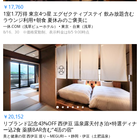
￥17,760
1室1.7万得 東京4つ星 エグゼクティブステイ 飲み放題含む
ラウンジ利用+朝食 夏休みのご褒美に
一休.COM（浅草ビューホテル） • 東京・台東（浅草）
8/16、30 ※価格変動制、表示料金は8/5 9:00時点
←
￥20,152
リブランド記念43%OFF 西伊豆 温泉露天付き泊×特選ディナ
ー込2食 薬膳BAR含む“4活の宿”
美と健康の宿 西伊豆 巡り～MEGURI～ • 静岡・伊豆（土肥温泉）