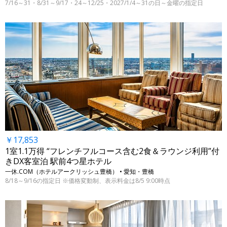
7/16～31・8/31～9/17・24～12/25・2027/1/4～31の日～金曜の指定日
￥17,853
1室1.1万得 “フレンチフルコース含む2食＆ラウンジ利用”付
きDX客室泊 駅前4つ星ホテル
一休.COM（ホテルアークリッシュ豊橋） • 愛知・豊橋
8/18～9/16の指定日 ※価格変動制、表示料金は8/5 9:00時点