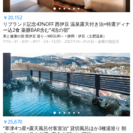
￥20,152
リブランド記念43%OFF 西伊豆 温泉露天付き泊×特選ディナ
ー込2食 薬膳BAR含む“4活の宿”
美と健康の宿 西伊豆 巡り～MEGURI～ • 静岡・伊豆（土肥温泉）
7/16～31・8/31～9/17・24～12/25・2027/1/4～31の日～金曜の指定日
←
￥25,670
“草津4つ星×露天風呂付客室泊” 貸切風呂ほか3種湯巡り 朝