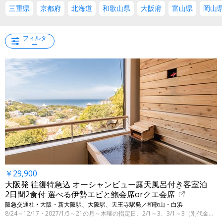
三重県
京都府
北海道
和歌山県
大阪府
富山県
岡山
フィルタ
ー
￥29,900
大阪発 往復特急込 オーシャンビュー露天風呂付き客室泊
2日間2食付 選べる伊勢エビと鮑会席orクエ会席
阪急交通社 • 大阪・新大阪駅、大阪駅、天王寺駅発／和歌山・白浜
8/24～12/17・2027/1/5～21の月～木曜の指定日、2/1～3、3/1～3（別代金にて3/31まで）