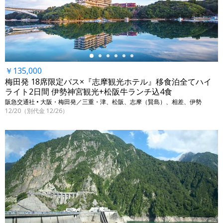
←
￥135,000
梅田発 18席限定バス×『志摩観光ホテル』移食泊全てハイ
ライト2日間 伊勢神宮観光+松阪牛ランチ込4食
阪急交通社 • 大阪・梅田発／三重・津、松阪、志摩（賢島）、相差、伊勢
12/20（別代金 12/26）