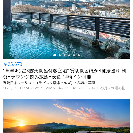
←
￥25,670
“草津4つ星×露天風呂付客室泊” 貸切風呂ほか3種湯巡り 朝
食+ラウンジ飲み放題+夜食 14時イン可能
近畿日本ツーリスト（ラビスタ草津ヒルズ） • 群馬・草津
10/6、7・11/24～12/17・2027/1/4～28・3/1～11・29～31の月～木曜の指定日