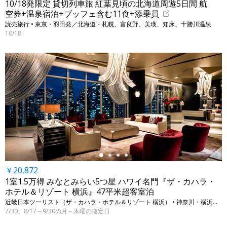
10/18発限定 貸切列車旅 紅葉見頃の北海道周遊5日間 航
空券+温泉宿泊+ブッフェ含む11食+添乗員
読売旅行 • 東京・羽田発／北海道・札幌、富良野、美瑛、知床、十勝川温泉
10/18
←
￥20,872
1室1.5万得 みなとみらい5つ星 ハワイ名門『ザ・カハラ・
ホテル＆リゾート 横浜』47平米超客室泊
近畿日本ツーリスト（ザ・カハラ・ホテル＆リゾート 横浜） • 神奈川・横浜（みなとみらい）
7/30、8/17～9/30の月～木曜の指定日