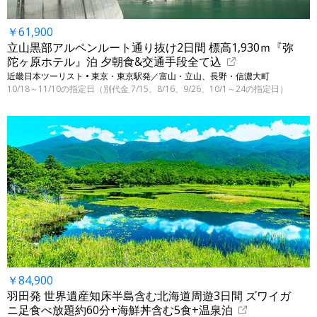
￥61,900
立山黒部アルペンルート通り抜け2日間 標高1,930ｍ『弥
陀ヶ原ホテル』泊 夕朝食&交通手段全て込
近畿日本ツーリスト • 東京・東京駅発／富山・立山、長野・信濃大町
10/18～11/10の指定日（別代金 7/15、8/16、9/26、10/1～24の指定日）
￥84,900
羽田発 世界遺産知床半島含む北海道周遊3日間 ズワイガ
ニ足食べ放題約60分+海鮮丼含む5食+温泉泊