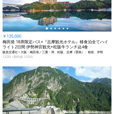
←
￥135,000
梅田発 18席限定バス×『志摩観光ホテル』移食泊全てハイ
ライト2日間 伊勢神宮観光+松阪牛ランチ込4食
阪急交通社 • 大阪・梅田発／三重・津、松阪、志摩（賢島）、相差、伊勢
12/20（別代金 12/26）