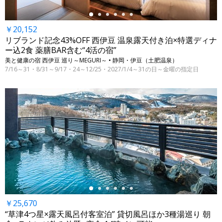
￥20,152
リブランド記念43%OFF 西伊豆 温泉露天付き泊×特選ディナ
ー込2食 薬膳BAR含む“4活の宿”
美と健康の宿 西伊豆 巡り～MEGURI～ • 静岡・伊豆（土肥温泉）
7/16～31・8/31～9/17・24～12/25・2027/1/4～31の日～金曜の指定日
←
￥25,670
“草津4つ星×露天風呂付客室泊” 貸切風呂ほか3種湯巡り 朝