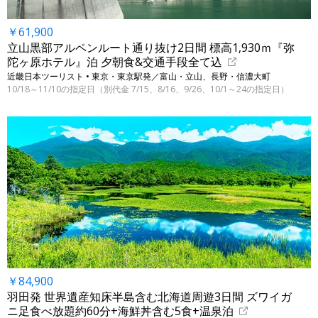
￥61,900
立山黒部アルペンルート通り抜け2日間 標高1,930ｍ『弥
陀ヶ原ホテル』泊 夕朝食&交通手段全て込
近畿日本ツーリスト • 東京・東京駅発／富山・立山、長野・信濃大町
10/18～11/10の指定日（別代金 7/15、8/16、9/26、10/1～24の指定日）
￥84,900
羽田発 世界遺産知床半島含む北海道周遊3日間 ズワイガ
ニ足食べ放題約60分+海鮮丼含む5食+温泉泊