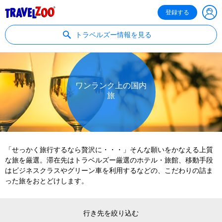
®
Travelzoo
登録する
トラベルズー情報を見る
ワンランク上の国内
旅
「せっかく旅行するなら贅沢に・・・」そんな願いをかなえる上質
な旅を厳選。滞在先はトラベルズー厳選のホテル・旅館、移動手段
はビジネスクラスやグリーン車を利用するなどの、こだわりの詰ま
った旅をおとどけします。
行き先を絞り込む