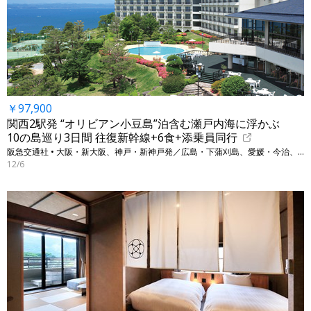
￥97,900
関西2駅発 “オリビアン小豆島”泊含む瀬戸内海に浮かぶ
10の島巡り3日間 往復新幹線+6食+添乗員同行
阪急交通社 • 大阪・新大阪、神戸・新神戸発／広島・下蒲刈島、愛媛・今治、香川・小豆島他
12/6
←