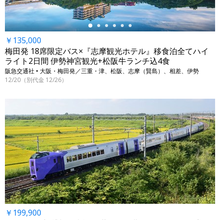
￥135,000
梅田発 18席限定バス×『志摩観光ホテル』移食泊全てハイ
ライト2日間 伊勢神宮観光+松阪牛ランチ込4食
阪急交通社 • 大阪・梅田発／三重・津、松阪、志摩（賢島）、相差、伊勢
12/20（別代金 12/26）
￥199,900