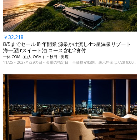
￥32,218
8/5までセール 昨年開業 源泉かけ流し4つ星温泉リゾート
海一望Jrスイート泊 コース含む2食付
一休.COM（山人-OGA-） • 秋田・男鹿
11/25～2027/1/29の日～金曜の指定日 ※価格変動制、表示料金は7/29 9:00時点