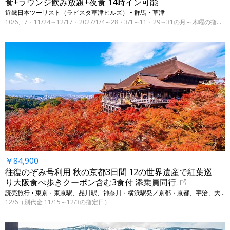
食+ラウンジ飲み放題+夜食 14時イン可能
近畿日本ツーリスト（ラビスタ草津ヒルズ） • 群馬・草津
10/6、7・11/24～12/17・2027/1/4～28・3/1～11・29～31の月～木曜の指定日
￥84,900
往復のぞみ号利用 秋の京都3日間 12の世界遺産で紅葉巡
り大阪食べ歩きクーポン含む3食付 添乗員同行
読売旅行 • 東京・東京駅、品川駅、神奈川・横浜駅発／京都・京都、宇治、大阪・大阪
12/6（別代金 11/15～12/3の指定日）