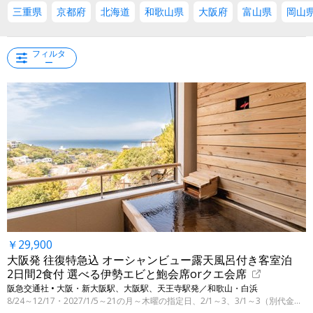
三重県
京都府
北海道
和歌山県
大阪府
富山県
岡山
フィルタ
ー
￥29,900
大阪発 往復特急込 オーシャンビュー露天風呂付き客室泊
2日間2食付 選べる伊勢エビと鮑会席orクエ会席
阪急交通社 • 大阪・新大阪駅、大阪駅、天王寺駅発／和歌山・白浜
8/24～12/17・2027/1/5～21の月～木曜の指定日、2/1～3、3/1～3（別代金にて3/31まで）