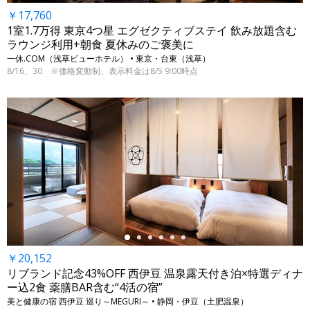
￥17,760
1室1.7万得 東京4つ星 エグゼクティブステイ 飲み放題含む
ラウンジ利用+朝食 夏休みのご褒美に
一休.COM（浅草ビューホテル） • 東京・台東（浅草）
8/16、30 ※価格変動制、表示料金は8/5 9:00時点
←
￥20,152
リブランド記念43%OFF 西伊豆 温泉露天付き泊×特選ディナ
ー込2食 薬膳BAR含む“4活の宿”
美と健康の宿 西伊豆 巡り～MEGURI～ • 静岡・伊豆（土肥温泉）