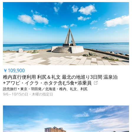
￥109,900
稚内直行便利用 利尻＆礼文 最北の地巡り3日間 温泉泊
+アワビ・イクラ・ホタテ含む5食+添乗員
読売旅行 • 東京・羽田発／北海道・稚内、礼文、利尻
9/6～10/15の日・木曜の指定日