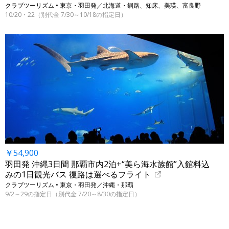
クラブツーリズム • 東京・羽田発／北海道・釧路、知床、美瑛、富良野
10/20・22（別代金 7/30～10/18の指定日）
￥54,900
羽田発 沖縄3日間 那覇市内2泊+“美ら海水族館”入館料込
みの1日観光バス 復路は選べるフライト
クラブツーリズム • 東京・羽田発／沖縄・那覇
9/2～29の指定日（別代金 7/20～8/30の指定日）