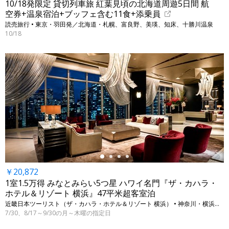
10/18発限定 貸切列車旅 紅葉見頃の北海道周遊5日間 航
空券+温泉宿泊+ブッフェ含む11食+添乗員
読売旅行 • 東京・羽田発／北海道・札幌、富良野、美瑛、知床、十勝川温泉
10/18
←
￥20,872
1室1.5万得 みなとみらい5つ星 ハワイ名門『ザ・カハラ・
ホテル＆リゾート 横浜』47平米超客室泊
近畿日本ツーリスト（ザ・カハラ・ホテル＆リゾート 横浜） • 神奈川・横浜（みなとみらい）
7/30、8/17～9/30の月～木曜の指定日