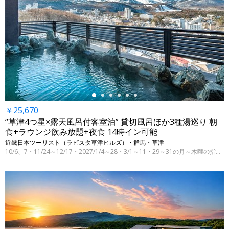
←
￥25,670
“草津4つ星×露天風呂付客室泊” 貸切風呂ほか3種湯巡り 朝
食+ラウンジ飲み放題+夜食 14時イン可能
近畿日本ツーリスト（ラビスタ草津ヒルズ） • 群馬・草津
10/6、7・11/24～12/17・2027/1/4～28・3/1～11・29～31の月～木曜の指定日