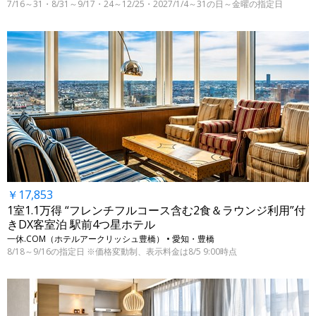
7/16～31・8/31～9/17・24～12/25・2027/1/4～31の日～金曜の指定日
￥17,853
1室1.1万得 “フレンチフルコース含む2食＆ラウンジ利用”付
きDX客室泊 駅前4つ星ホテル
一休.COM（ホテルアークリッシュ豊橋） • 愛知・豊橋
8/18～9/16の指定日 ※価格変動制、表示料金は8/5 9:00時点