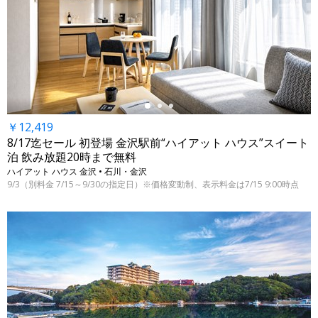
←
￥12,419
8/17迄セール 初登場 金沢駅前“ハイアット ハウス”スイート
泊 飲み放題20時まで無料
ハイアット ハウス 金沢 • 石川・金沢
9/3（別料金 7/15～9/30の指定日）※価格変動制、表示料金は7/15 9:00時点
←