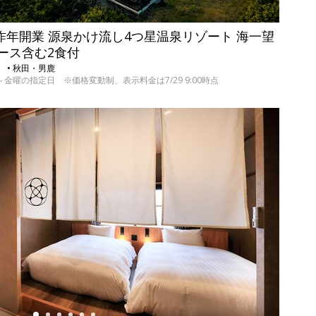
 昨年開業 源泉かけ流し4つ星温泉リゾート 海一望
コース含む2食付
） • 秋田・男鹿
9の日～金曜の指定日 ※価格変動制、表示料金は7/29 9:00時点