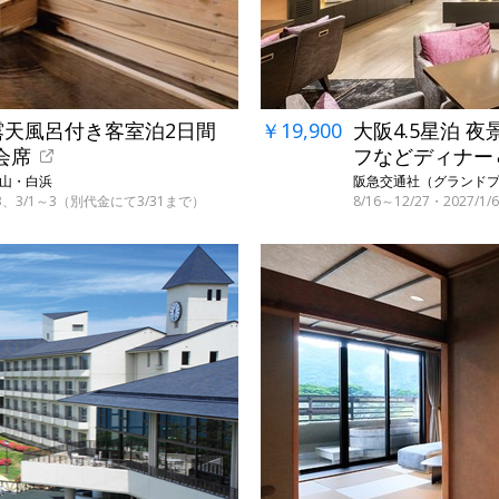
露天風呂付き客室泊2日間
￥19,900
大阪4.5星泊 
会席
フなどディナー
歌山・白浜
阪急交通社（グランドプ
～3、3/1～3（別代金にて3/31まで）
8/16～12/27・2027/
←