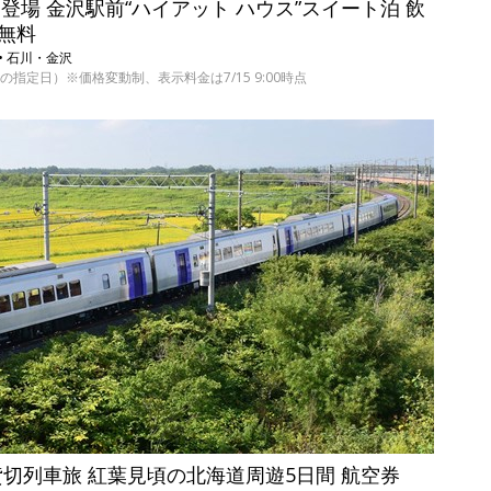
 初登場 金沢駅前“ハイアット ハウス”スイート泊 飲
で無料
• 石川・金沢
/30の指定日）※価格変動制、表示料金は7/15 9:00時点
定 貸切列車旅 紅葉見頃の北海道周遊5日間 航空券