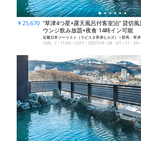
￥25,670
“草津4つ星×露天風呂付客室泊” 貸切風
ウンジ飲み放題+夜食 14時イン可能
近畿日本ツーリスト（ラビスタ草津ヒルズ） • 群馬・草津
10/6、7・11/24～12/17・2027/1/4～28・3/1～11
←