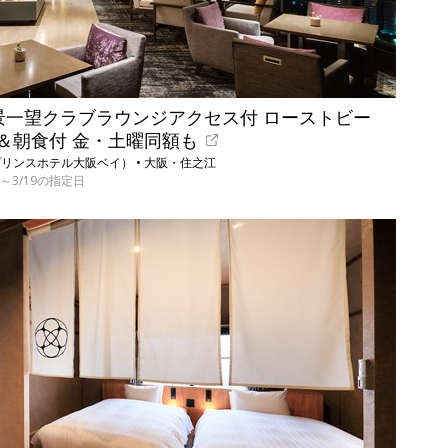
夜景一望クラブラウンジアクセス付 ローストビー
＆朝食付 金・土曜同額も
リンスホテル大阪ベイ） • 大阪・住之江
1/6～3/19の指定日