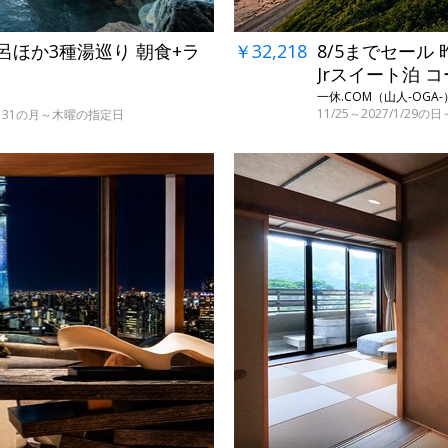
￥32,218
8/5までセール
呂ほか3種湯巡り 朝食+ラ
Jrスイート泊 
一休.COM（山人-OGA-
11/25～2027/1/2
・29～31の月～木曜の指定日
←