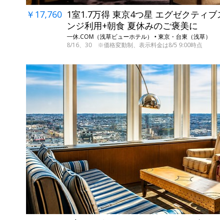
￥17,760
1室1.7万得 東京4つ星 エグゼクティ
ンジ利用+朝食 夏休みのご褒美に
一休.COM（浅草ビューホテル） • 東京・台東（浅草）
8/16、30 ※価格変動制、表示料金は8/5 9:00時点