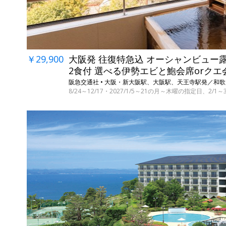
￥29,900
大阪発 往復特急込 オーシャンビュー
2食付 選べる伊勢エビと鮑会席orクエ
阪急交通社 • 大阪・新大阪駅、大阪駅、天王寺駅発／和
8/24～12/17・2027/1/5～21の月～木曜の指定日、2/1