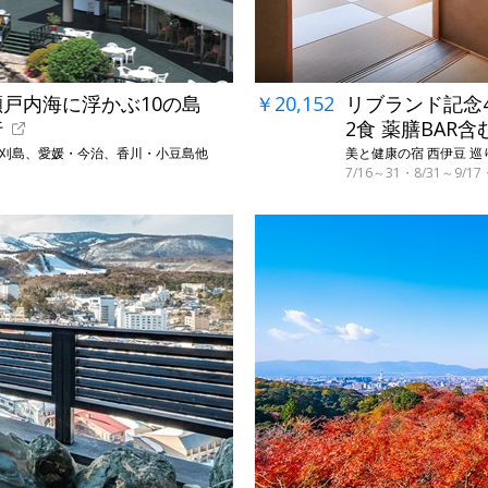
瀬戸内海に浮かぶ10の島
￥20,152
リブランド記念4
行
2食 薬膳BAR含
蒲刈島、愛媛・今治、香川・小豆島他
美と健康の宿 西伊豆 巡り
7/16～31・8/31～9/
→