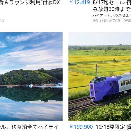
2食＆ラウンジ利用”付きDX
￥12,419
8/17迄セール
み放題20時ま
ハイアット ハウス 金沢 
時点
9/3（別料金 7/15～9
→
￥199,900
10/18発限
テル』移食泊全てハイライ