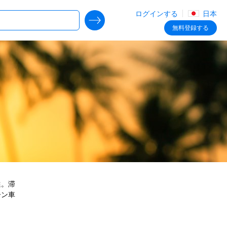
ログインする
日本
SEARCH DEALS
無料
登録する
選。滞
ーン車