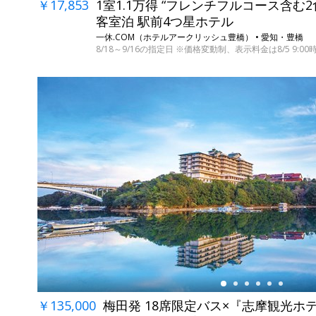
￥17,853
1室1.1万得 “フレンチフルコース含む
客室泊 駅前4つ星ホテル
一休.COM（ホテルアークリッシュ豊橋） • 愛知・豊橋
8/18～9/16の指定日 ※価格変動制、表示料金は8/5 9:00
←
￥135,000
梅田発 18席限定バス×『志摩観光ホ