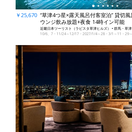
￥25,670
“草津4つ星×露天風呂付客室泊” 貸切風
ウンジ飲み放題+夜食 14時イン可能
近畿日本ツーリスト（ラビスタ草津ヒルズ） • 群馬・草津
10/6、7・11/24～12/17・2027/1/4～28・3/1～11