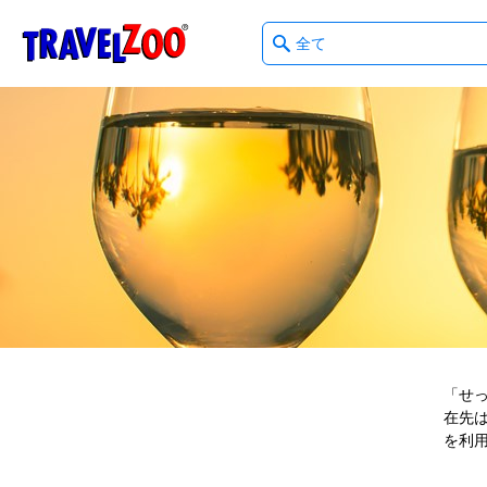
What
®
Travelzoo
type
of
deals?
「せ
在先
を利