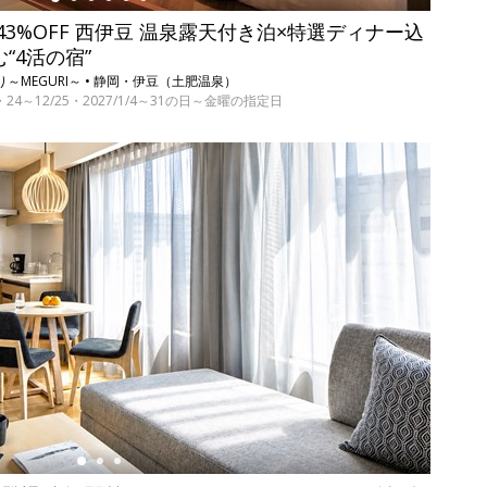
3%OFF 西伊豆 温泉露天付き泊×特選ディナー込
む“4活の宿”
～MEGURI～ • 静岡・伊豆（土肥温泉）
17・24～12/25・2027/1/4～31の日～金曜の指定日