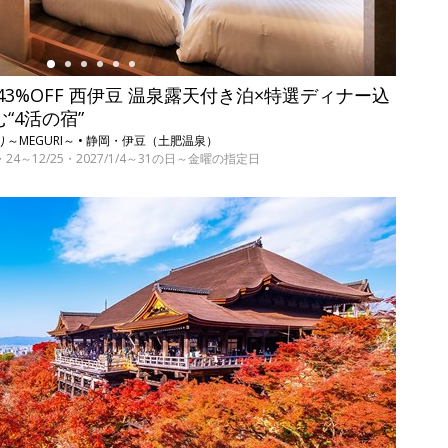
3%OFF 西伊豆 温泉露天付き泊×特選ディナー込
む“4活の宿”
～MEGURI～ • 静岡・伊豆（土肥温泉）
17・24～12/25・2027/1/4～31の日～金曜の指定日