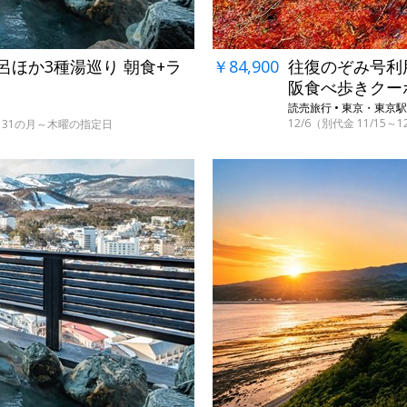
￥84,900
往復のぞみ号利用
呂ほか3種湯巡り 朝食+ラ
阪食べ歩きクー
読売旅行 • 東京・東
12/6（別代金 11/15～
・29～31の月～木曜の指定日
→