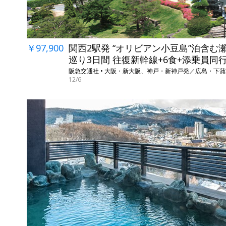
￥97,900
関西2駅発 “オリビアン小豆島”泊含む
巡り3日間 往復新幹線+6食+添乗員同
阪急交通社 • 大阪・新大阪、神戸・新神戸発／広島・下
12/6
←