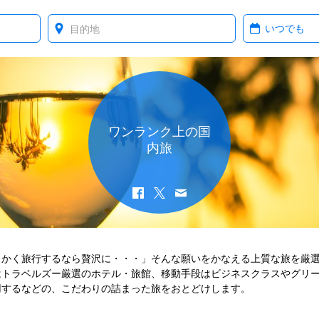
Where?
When?
ワンランク上の国
内旅
っかく旅行するなら贅沢に・・・」そんな願いをかなえる上質な旅を厳
はトラベルズー厳選のホテル・旅館、移動手段はビジネスクラスやグリ
用するなどの、こだわりの詰まった旅をおとどけします。