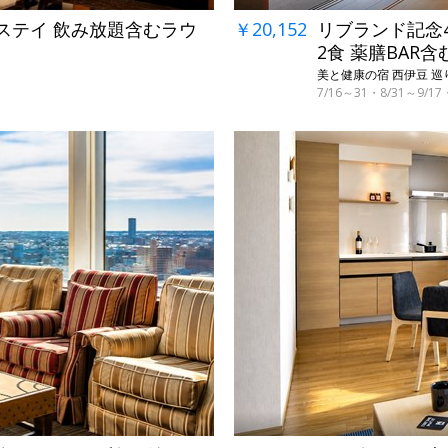
ブステイ 飲み放題含むラウ
￥20,152
リブランド記念4
2食 薬膳BAR含
美と健康の宿 西伊豆 巡り
7/16～31・8/31～9/
←