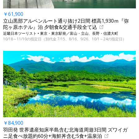
￥61,900
立山黒部アルペンルート通り抜け2日間 標高1,930ｍ『弥
陀ヶ原ホテル』泊 夕朝食&交通手段全て込
近畿日本ツーリスト • 東京・東京駅発／富山・立山、長野・信濃大町
10/18～11/10の指定日（別代金 7/15、8/16、9/26、10/1～24の指定日）
￥84,900
羽田発 世界遺産知床半島含む北海道周遊3日間 ズワイガ
ニ足食べ放題約60分+海鮮丼含む5食+温泉泊