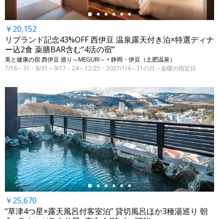
￥20,152
リブランド記念43%OFF 西伊豆 温泉露天付き泊×特選ディナ
ー込2食 薬膳BAR含む“4活の宿”
美と健康の宿 西伊豆 巡り～MEGURI～ • 静岡・伊豆（土肥温泉）
7/16～31・8/31～9/17・24～12/25・2027/1/4～31の日～金曜の指定日
←
￥25,670
“草津4つ星×露天風呂付客室泊” 貸切風呂ほか3種湯巡り 朝