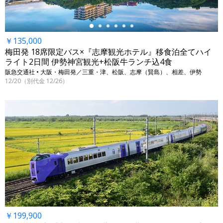
￥135,000
梅田発 18席限定バス×『志摩観光ホテル』移食泊全てハイ
ライト2日間 伊勢神宮観光+松阪牛ランチ込4食
阪急交通社 • 大阪・梅田発／三重・津、松阪、志摩（賢島）、相差、伊勢
12/20（別代金 12/26）
￥199,900