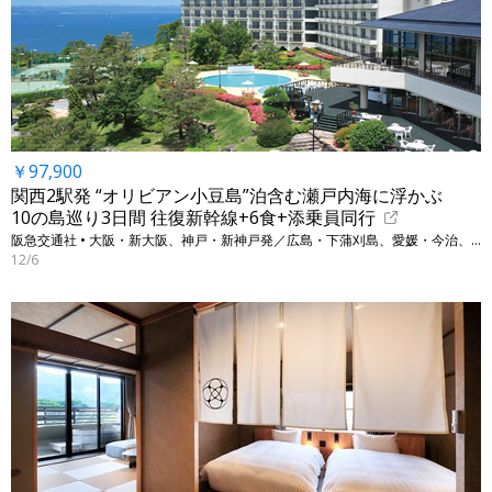
￥97,900
関西2駅発 “オリビアン小豆島”泊含む瀬戸内海に浮かぶ
10の島巡り3日間 往復新幹線+6食+添乗員同行
阪急交通社 • 大阪・新大阪、神戸・新神戸発／広島・下蒲刈島、愛媛・今治、香川・小豆島他
12/6
←