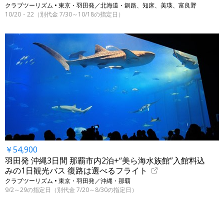
クラブツーリズム • 東京・羽田発／北海道・釧路、知床、美瑛、富良野
10/20・22（別代金 7/30～10/18の指定日）
￥54,900
羽田発 沖縄3日間 那覇市内2泊+“美ら海水族館”入館料込
みの1日観光バス 復路は選べるフライト
クラブツーリズム • 東京・羽田発／沖縄・那覇
9/2～29の指定日（別代金 7/20～8/30の指定日）