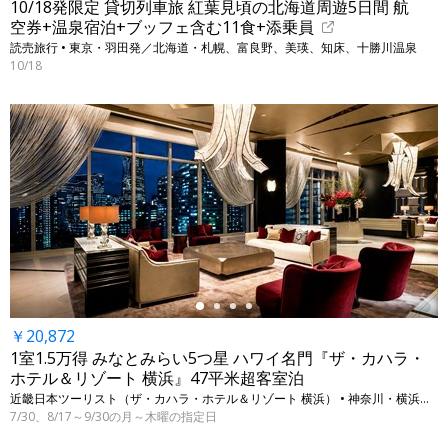
10/18発限定 貸切列車旅 紅葉見頃の北海道周遊5日間 航
空券+温泉宿泊+ブッフェ含む11食+添乗員
読売旅行 • 東京・羽田発／北海道・札幌、富良野、美瑛、知床、十勝川温泉
10/18
←
￥20,872
1室1.5万得 みなとみらい5つ星 ハワイ名門『ザ・カハラ・
ホテル＆リゾート 横浜』47平米超客室泊
近畿日本ツーリスト（ザ・カハラ・ホテル＆リゾート 横浜） • 神奈川・横浜（みなとみらい）
7/30、8/17～9/30の月～木曜の指定日