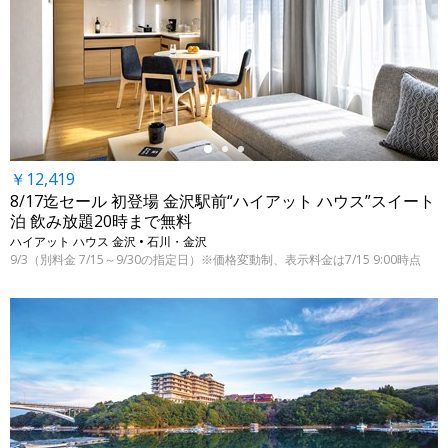
←
￥12,419
8/17迄セール 初登場 金沢駅前“ハイアット ハウス”スイート
泊 飲み放題20時まで無料
ハイアット ハウス 金沢 • 石川・金沢
9/3（別料金 7/15～9/30の指定日）※価格変動制、表示料金は7/15 9:00時点
←