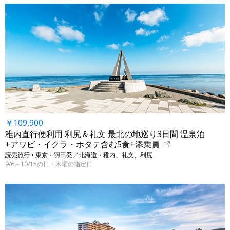
￥109,900
稚内直行便利用 利尻＆礼文 最北の地巡り3日間 温泉泊
+アワビ・イクラ・ホタテ含む5食+添乗員
読売旅行 • 東京・羽田発／北海道・稚内、礼文、利尻
9/6～10/15の日・木曜の指定日