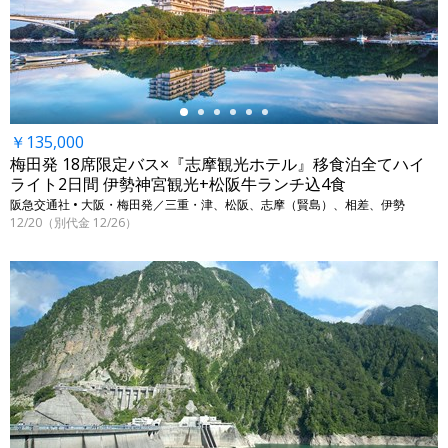
←
￥135,000
梅田発 18席限定バス×『志摩観光ホテル』移食泊全てハイ
ライト2日間 伊勢神宮観光+松阪牛ランチ込4食
阪急交通社 • 大阪・梅田発／三重・津、松阪、志摩（賢島）、相差、伊勢
12/20（別代金 12/26）