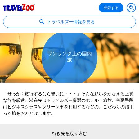
®
Travelzoo
登録する
トラベルズー情報を見る
ワンランク上の国内
旅
「せっかく旅行するなら贅沢に・・・」そんな願いをかなえる上質
な旅を厳選。滞在先はトラベルズー厳選のホテル・旅館、移動手段
はビジネスクラスやグリーン車を利用するなどの、こだわりの詰ま
った旅をおとどけします。
行き先を絞り込む