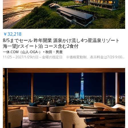
￥32,218
8/5までセール 昨年開業 源泉かけ流し4つ星温泉リゾート
海一望Jrスイート泊 コース含む2食付
一休.COM（山人-OGA-） • 秋田・男鹿
11/25～2027/1/29の日～金曜の指定日 ※価格変動制、表示料金は7/29 9:00時点