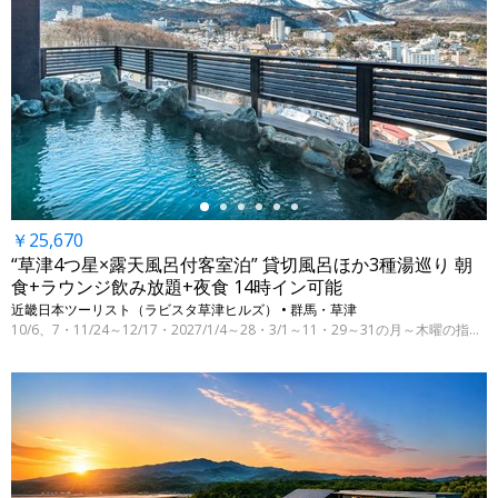
←
￥25,670
“草津4つ星×露天風呂付客室泊” 貸切風呂ほか3種湯巡り 朝
食+ラウンジ飲み放題+夜食 14時イン可能
近畿日本ツーリスト（ラビスタ草津ヒルズ） • 群馬・草津
10/6、7・11/24～12/17・2027/1/4～28・3/1～11・29～31の月～木曜の指定日