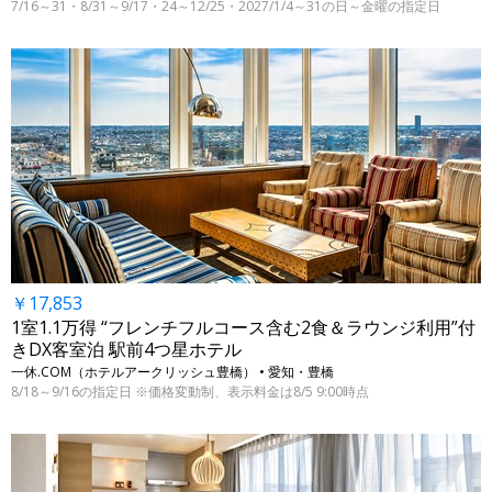
7/16～31・8/31～9/17・24～12/25・2027/1/4～31の日～金曜の指定日
￥17,853
1室1.1万得 “フレンチフルコース含む2食＆ラウンジ利用”付
きDX客室泊 駅前4つ星ホテル
一休.COM（ホテルアークリッシュ豊橋） • 愛知・豊橋
8/18～9/16の指定日 ※価格変動制、表示料金は8/5 9:00時点