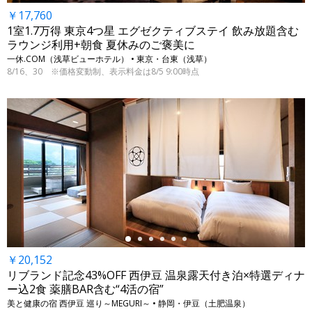
￥17,760
1室1.7万得 東京4つ星 エグゼクティブステイ 飲み放題含む
ラウンジ利用+朝食 夏休みのご褒美に
一休.COM（浅草ビューホテル） • 東京・台東（浅草）
8/16、30 ※価格変動制、表示料金は8/5 9:00時点
←
￥20,152
リブランド記念43%OFF 西伊豆 温泉露天付き泊×特選ディナ
ー込2食 薬膳BAR含む“4活の宿”
美と健康の宿 西伊豆 巡り～MEGURI～ • 静岡・伊豆（土肥温泉）