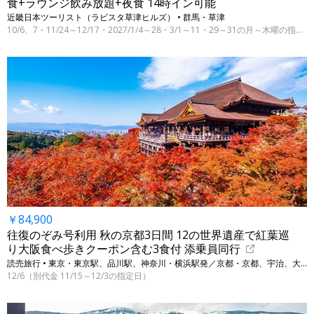
食+ラウンジ飲み放題+夜食 14時イン可能
近畿日本ツーリスト（ラビスタ草津ヒルズ） • 群馬・草津
10/6、7・11/24～12/17・2027/1/4～28・3/1～11・29～31の月～木曜の指定日
￥84,900
往復のぞみ号利用 秋の京都3日間 12の世界遺産で紅葉巡
り大阪食べ歩きクーポン含む3食付 添乗員同行
読売旅行 • 東京・東京駅、品川駅、神奈川・横浜駅発／京都・京都、宇治、大阪・大阪
12/6（別代金 11/15～12/3の指定日）