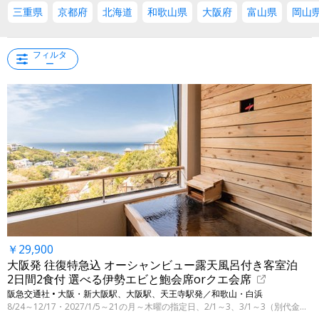
三重県
京都府
北海道
和歌山県
大阪府
富山県
岡山
フィルタ
ー
￥29,900
大阪発 往復特急込 オーシャンビュー露天風呂付き客室泊
2日間2食付 選べる伊勢エビと鮑会席orクエ会席
阪急交通社 • 大阪・新大阪駅、大阪駅、天王寺駅発／和歌山・白浜
8/24～12/17・2027/1/5～21の月～木曜の指定日、2/1～3、3/1～3（別代金にて3/31まで）