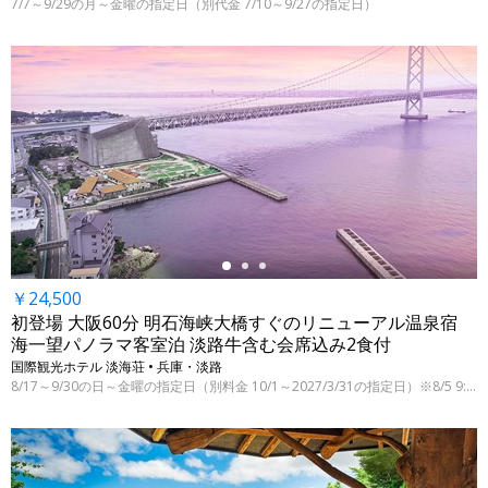
7/7～9/29の月～金曜の指定日（別代金 7/10～9/27の指定日）
←
￥24,500
初登場 大阪60分 明石海峡大橋すぐのリニューアル温泉宿
海一望パノラマ客室泊 淡路牛含む会席込み2食付
国際観光ホテル 淡海荘 • 兵庫・淡路
8/17～9/30の日～金曜の指定日（別料金 10/1～2027/3/31の指定日）※8/5 9:00時点