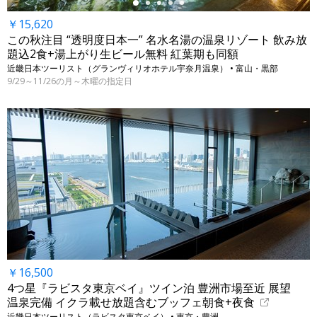
￥15,620
この秋注目 “透明度日本一” 名水名湯の温泉リゾート 飲み放
題込2食+湯上がり生ビール無料 紅葉期も同額
近畿日本ツーリスト（グランヴィリオホテル宇奈月温泉） • 富山・黒部
9/29～11/26の月～木曜の指定日
￥16,500
4つ星『ラビスタ東京ベイ』ツイン泊 豊洲市場至近 展望
温泉完備 イクラ載せ放題含むブッフェ朝食+夜食
近畿日本ツーリスト（ラビスタ東京ベイ） • 東京・豊洲