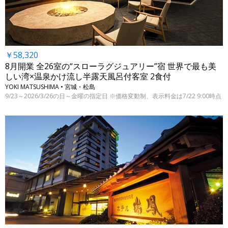
￥58,320
8月開業 全26室の“スローラグジュアリー”宿 世界で最も美
しい湾×温泉かけ流し半露天風呂付客室 2食付
YOKI MATSUSHIMA • 宮城・松島
9/23～2026/3/26の日～金曜の指定日 ※価格変動制、表示料金は7/22 9:00時点