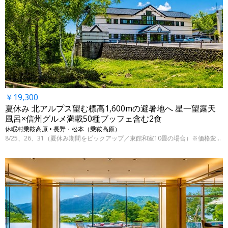
￥19,300
夏休み 北アルプス望む標高1,600mの避暑地へ 星一望露天
風呂×信州グルメ満載50種ブッフェ含む2食
休暇村乗鞍高原 • 長野・松本（乗鞍高原）
8/25、26、31（夏休み期間をピックアップ／東館和室10畳の場合）※価格変動制、表示料金は7/29 9時時点