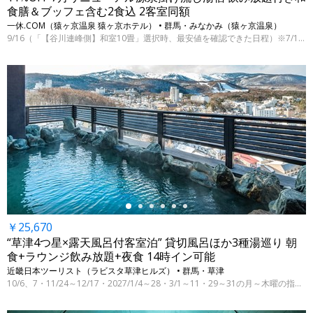
食膳＆ブッフェ含む2食込 2客室同額
一休.COM（猿ヶ京温泉 猿ヶ京ホテル） • 群馬・みなかみ（猿ヶ京温泉）
9/16（「【谷川連峰側】和室10畳」選択時、最安値を確認できた日程）※7/15 9時時点
←
￥25,670
“草津4つ星×露天風呂付客室泊” 貸切風呂ほか3種湯巡り 朝
食+ラウンジ飲み放題+夜食 14時イン可能
近畿日本ツーリスト（ラビスタ草津ヒルズ） • 群馬・草津
10/6、7・11/24～12/17・2027/1/4～28・3/1～11・29～31の月～木曜の指定日