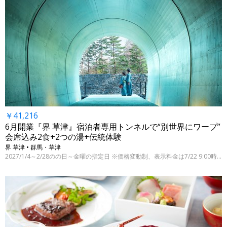
￥41,216
6月開業『界 草津』宿泊者専用トンネルで“別世界にワープ”
会席込み2食+2つの湯+伝統体験
界 草津 • 群馬・草津
2027/1/4～2/28のの日～金曜の指定日 ※価格変動制、表示料金は7/22 9:00時点