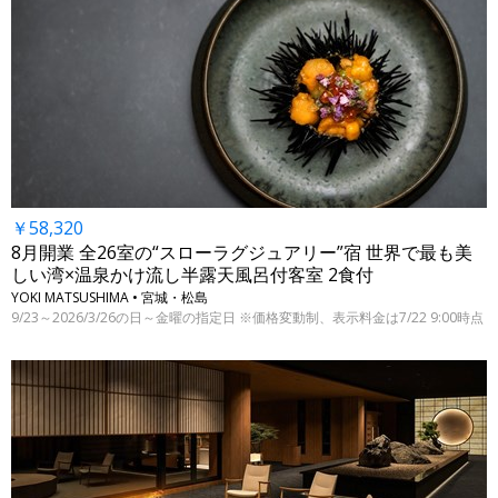
￥58,320
8月開業 全26室の“スローラグジュアリー”宿 世界で最も美
しい湾×温泉かけ流し半露天風呂付客室 2食付
YOKI MATSUSHIMA • 宮城・松島
9/23～2026/3/26の日～金曜の指定日 ※価格変動制、表示料金は7/22 9:00時点