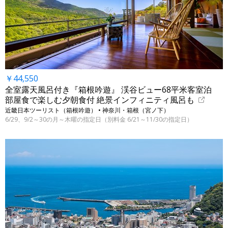
￥44,550
全室露天風呂付き『箱根吟遊』 渓谷ビュー68平米客室泊
部屋食で楽しむ夕朝食付 絶景インフィニティ風呂も
近畿日本ツーリスト（箱根吟遊） • 神奈川・箱根（宮ノ下）
6/29、9/2～30の月～木曜の指定日（別料金 6/21～11/30の指定日）