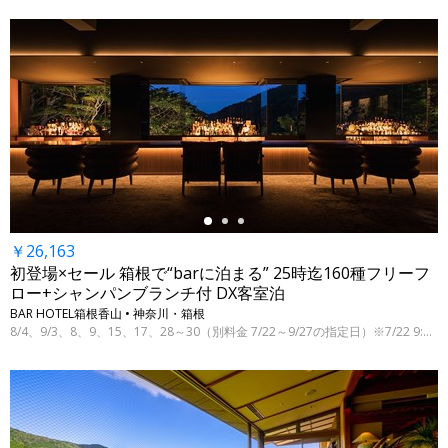
←
￥26,163
初登場×セール 箱根で“barに泊まる” 25時迄160種フリーフ
ロー+シャンパンブランチ付 DX客室泊
BAR HOTEL箱根香山 • 神奈川・箱根
8/4、9/3、8、9、15、17、28～30（別料金 7/22～9/27の指定日）※7/22 9:00時点