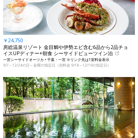
￥24,750
房総温泉リゾート 金目鯛や伊勢エビ含む6品から2品チョ
イスUPディナー+朝食 シーサイドビューツイン泊
一宮シーサイドオーツカ • 千葉・一宮 ※リンク先は1室料金表示
9/7～12/24の日～金曜の指定日（別料金 9/18～12/19の指定日）
←