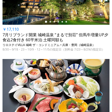
￥17,110
7月リブランド開業 城崎温泉 “まるで別荘” 但馬牛増量UP夕
食込2食付き 60平米泊 土曜同額も
リロステイVILLA 城崎 ザ・コンドミニアム • 兵庫・豊岡（城崎温泉）
8/30～9/18・23～10/9・12～11/5の指定日（別料金 7/23～8/29の指定日）