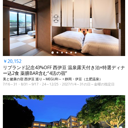
←
￥20,152
リブランド記念43%OFF 西伊豆 温泉露天付き泊×特選ディナ
ー込2食 薬膳BAR含む“4活の宿”
美と健康の宿 西伊豆 巡り～MEGURI～ • 静岡・伊豆（土肥温泉）
7/16～31・8/31～9/17・24～12/25・2027/1/4～31の日～金曜の指定日
←