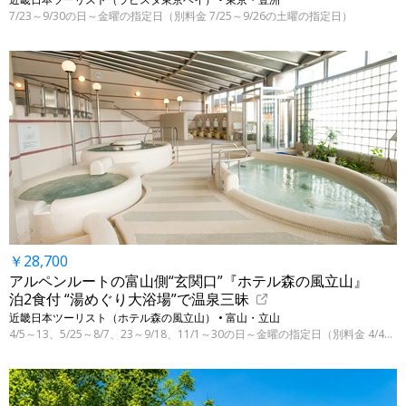
7/23～9/30の日～金曜の指定日（別料金 7/25～9/26の土曜の指定日）
￥28,700
アルペンルートの富山側“玄関口”『ホテル森の風立山』
泊2食付 “湯めぐり大浴場”で温泉三昧
近畿日本ツーリスト（ホテル森の風立山） • 富山・立山
4/5～13、5/25～8/7、23～9/18、11/1～30の日～金曜の指定日（別料金 4/4～11/28）