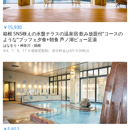
￥15,930
箱根 SNS映えの水盤テラスの温泉宿 飲み放題付“コースの
ような”ブッフェ夕食+朝食 芦ノ湖ビュー足湯
はなをり • 神奈川・箱根
9/4、7、8、17 ※価格変動制、表示料金は8/5 9:00時点
￥5,652