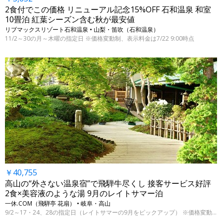
2食付でこの価格 リニューアル記念15%OFF 石和温泉 和室
10畳泊 紅葉シーズン含む秋が最安値
リブマックスリゾート石和温泉 • 山梨・笛吹（石和温泉）
11/2～30の月～木曜の指定日 ※価格変動制、表示料金は7/22 9:00時点
￥40,755
高山の“外さない温泉宿”で飛騨牛尽くし 接客サービス好評
2食×美容液のような湯 9月のレイトサマー泊
一休.COM（飛騨亭 花扇） • 岐阜・高山
9/2～17・24、28の指定日（レイトサマーの9月をピックアップ） ※価格変動制、表示料金は7/22 9:00時点