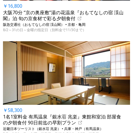
￥16,800
大阪70分 “京の奥座敷”湯の花温泉『おもてなしの宿 渓山
閣』泊 旬の京食材で彩る夕朝食付
阪急交通社（おもてなしの宿 渓山閣） • 京都・亀岡
8/2～31の日～金曜の指定日（別料金で11/30まで）
￥58,300
1名1室料金 有馬温泉『銀水荘 兆楽』東館和室泊 部屋食
の夕朝食付 90日前迄の早割プラン
近畿日本ツーリスト（銀水荘 兆楽） • 兵庫・神戸（有馬温泉）