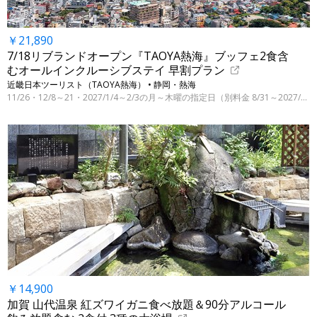
￥21,890
7/18リブランドオープン『TAOYA熱海』ブッフェ2食含
むオールインクルーシブステイ 早割プラン
近畿日本ツーリスト（TAOYA熱海） • 静岡・熱海
11/26・12/8～21・2027/1/4～2/3の月～木曜の指定日（別料金 8/31～2027/3/31の指定日）
￥14,900
加賀 山代温泉 紅ズワイガニ食べ放題＆90分アルコール