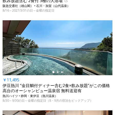
飲み放題含む 2食付 3種の大浴場
阪急交通社（雄山閣） • 石川・加賀（山代温泉）
8/16～2027/3/31の日～金曜の指定日
←
￥11,495
伊豆熱川 “金目鯛付ディナー含む2食×飲み放題”がこの価格
高台のオーシャンビュー温泉宿 無料送迎有
熱川ハイツ • 静岡・東伊豆（熱川温泉）
8/30～9/30の日～金曜の指定日（8・9月の宿泊をピックアップ）