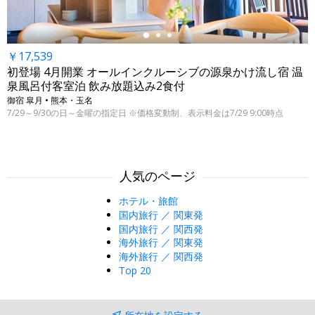
￥17,539
初登場 4月開業 オールインクルーシブの源泉かけ流し宿 温
泉風呂付客室泊 飲み放題込み2食付
御宿 皐月 • 熊本・玉名
7/29～9/30の日～金曜の指定日 ※価格変動制、表示料金は7/29 9:00時点
人気のページ
ホテル・旅館
国内旅行 ／ 関東発
国内旅行 ／ 関西発
海外旅行 ／ 関東発
海外旅行 ／ 関西発
Top 20