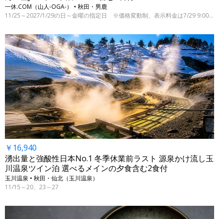
一休.COM（山人-OGA-） • 秋田・男鹿
11/25～2027/1/29の日～金曜の指定日 ※価格変動制、表示料金は7/29 9:00時点
￥16,940
湧出量と強酸性日本No.1 冬季休業前ラスト 源泉かけ流し玉
川温泉ツイン泊 選べるメインの夕食含む2食付
玉川温泉 • 秋田・仙北（玉川温泉）
11/15～20、23～27