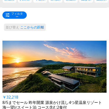
フィルタ
ー
並び替え
ここからの距離
￥32,218
8/5までセール 昨年開業 源泉かけ流し4つ星温泉リゾート
海一望Jrスイート泊 コース含む2食付