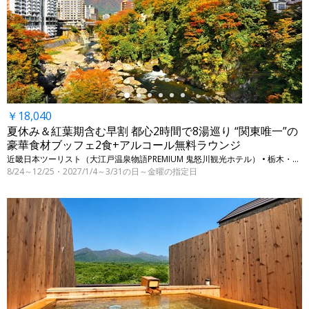
←
￥18,040
夏休み＆紅葉期含む早割 都心2時間で8湯巡り “関東唯一”の
豪華食材ブッフェ2食+アルコール無料ラウンジ
近畿日本ツーリスト（大江戸温泉物語PREMIUM 鬼怒川観光ホテル） • 栃木・日光（鬼怒川温泉）
8/24～12/25・2027/1/4～3/31の日～金曜の指定日