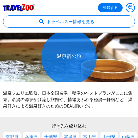
®
Travelzoo
登録する
トラベルズー情報を見る
温泉宿の旅
温泉ソムリエ監修、日本全国名湯・秘湯のベストプランがここに集
結。名湯の源泉かけ流し旅館や、情緒あふれる秘湯一軒宿など、温
泉好きによる温泉好きのためのDEAL揃いです。
行き先を絞り込む
京都府
兵庫県
千葉県
宮城県
富山県
山形県
山梨県