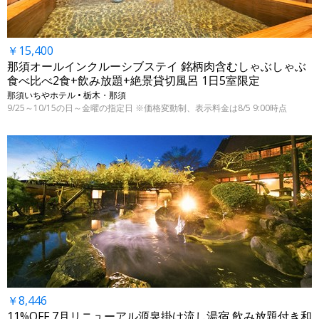
￥15,400
那須オールインクルーシブステイ 銘柄肉含むしゃぶしゃぶ
食べ比べ2食+飲み放題+絶景貸切風呂 1日5室限定
那須いちやホテル • 栃木・那須
9/25～10/15の日～金曜の指定日 ※価格変動制、表示料金は8/5 9:00時点
￥8,446
11%OFF 7月リニューアル源泉掛け流し湯宿 飲み放題付き和