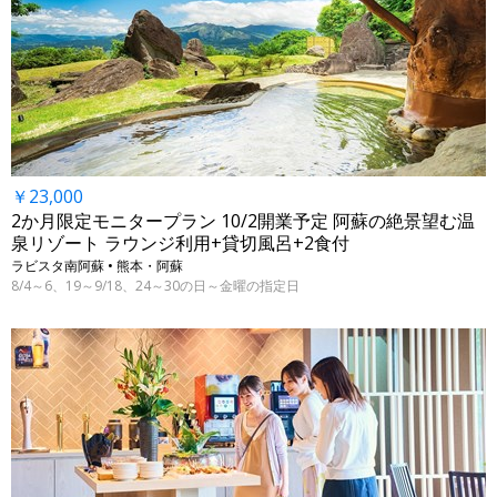
￥23,000
2か月限定モニタープラン 10/2開業予定 阿蘇の絶景望む温
泉リゾート ラウンジ利用+貸切風呂+2食付
ラビスタ南阿蘇 • 熊本・阿蘇
8/4～6、19～9/18、24～30の日～金曜の指定日
←