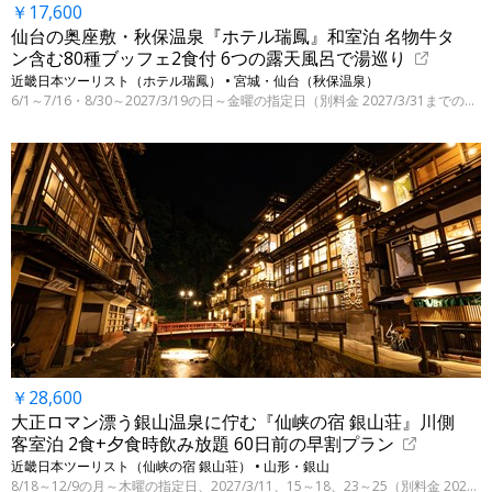
￥17,600
仙台の奥座敷・秋保温泉『ホテル瑞鳳』和室泊 名物牛タ
ン含む80種ブッフェ2食付 6つの露天風呂で湯巡り
近畿日本ツーリスト（ホテル瑞鳳） • 宮城・仙台（秋保温泉）
6/1～7/16・8/30～2027/3/19の日～金曜の指定日（別料金 2027/3/31までの指定日）
￥28,600
大正ロマン漂う銀山温泉に佇む『仙峡の宿 銀山荘』川側
客室泊 2食+夕食時飲み放題 60日前の早割プラン
近畿日本ツーリスト（仙峡の宿 銀山荘） • 山形・銀山
8/18～12/9の月～木曜の指定日、2027/3/11、15～18、23～25（別料金 2027/3/28迄の指定日）