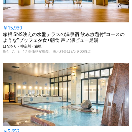
￥15,930
箱根 SNS映えの水盤テラスの温泉宿 飲み放題付“コースの
ような”ブッフェ夕食+朝食 芦ノ湖ビュー足湯
はなをり • 神奈川・箱根
9/4、7、8、17 ※価格変動制、表示料金は8/5 9:00時点
￥5,652