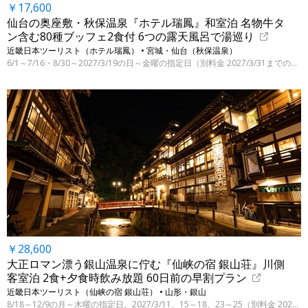
￥17,600
仙台の奥座敷・秋保温泉『ホテル瑞鳳』和室泊 名物牛タ
ン含む80種ブッフェ2食付 6つの露天風呂で湯巡り
近畿日本ツーリスト（ホテル瑞鳳） • 宮城・仙台（秋保温泉）
6/1～7/16・8/30～2027/3/19の日～金曜の指定日（別料金 2027/3/31までの指定日）
￥28,600
大正ロマン漂う銀山温泉に佇む『仙峡の宿 銀山荘』川側
客室泊 2食+夕食時飲み放題 60日前の早割プラン
近畿日本ツーリスト（仙峡の宿 銀山荘） • 山形・銀山
8/18～12/9の月～木曜の指定日、2027/3/11、15～18、23～25（別料金 2027/3/28迄の指定日）