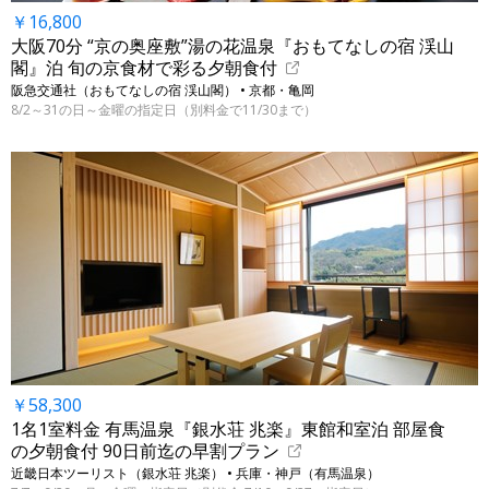
￥16,800
大阪70分 “京の奥座敷”湯の花温泉『おもてなしの宿 渓山
閣』泊 旬の京食材で彩る夕朝食付
阪急交通社（おもてなしの宿 渓山閣） • 京都・亀岡
8/2～31の日～金曜の指定日（別料金で11/30まで）
￥58,300
1名1室料金 有馬温泉『銀水荘 兆楽』東館和室泊 部屋食
の夕朝食付 90日前迄の早割プラン
近畿日本ツーリスト（銀水荘 兆楽） • 兵庫・神戸（有馬温泉）