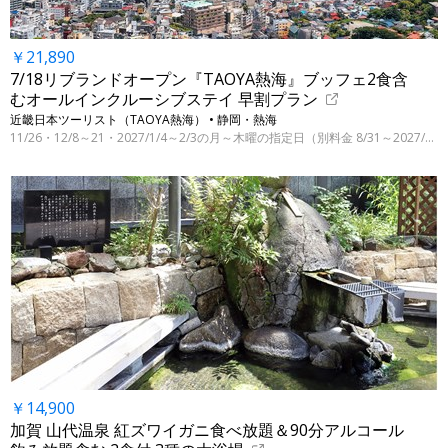
￥21,890
7/18リブランドオープン『TAOYA熱海』ブッフェ2食含
むオールインクルーシブステイ 早割プラン
近畿日本ツーリスト（TAOYA熱海） • 静岡・熱海
11/26・12/8～21・2027/1/4～2/3の月～木曜の指定日（別料金 8/31～2027/3/31の指定日）
￥14,900
加賀 山代温泉 紅ズワイガニ食べ放題＆90分アルコール