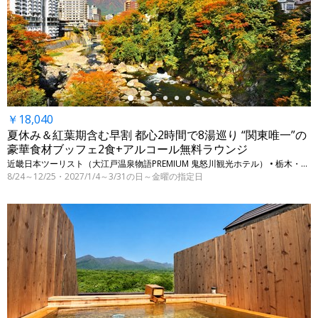
←
￥18,040
夏休み＆紅葉期含む早割 都心2時間で8湯巡り “関東唯一”の
豪華食材ブッフェ2食+アルコール無料ラウンジ
近畿日本ツーリスト（大江戸温泉物語PREMIUM 鬼怒川観光ホテル） • 栃木・日光（鬼怒川温泉）
8/24～12/25・2027/1/4～3/31の日～金曜の指定日