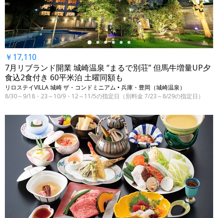
￥17,110
7月リブランド開業 城崎温泉 “まるで別荘” 但馬牛増量UP夕
食込2食付き 60平米泊 土曜同額も
リロステイVILLA 城崎 ザ・コンドミニアム • 兵庫・豊岡（城崎温泉）
8/30～9/18・23～10/9・12～11/5の指定日（別料金 7/23～8/29の指定日）