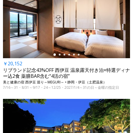
←
￥20,152
リブランド記念43%OFF 西伊豆 温泉露天付き泊×特選ディナ
ー込2食 薬膳BAR含む“4活の宿”
美と健康の宿 西伊豆 巡り～MEGURI～ • 静岡・伊豆（土肥温泉）
7/16～31・8/31～9/17・24～12/25・2027/1/4～31の日～金曜の指定日
←