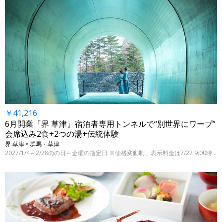
￥41,216
6月開業『界 草津』宿泊者専用トンネルで“別世界にワープ”
会席込み2食+2つの湯+伝統体験
界 草津 • 群馬・草津
2027/1/4～2/28のの日～金曜の指定日 ※価格変動制、表示料金は7/22 9:00時点