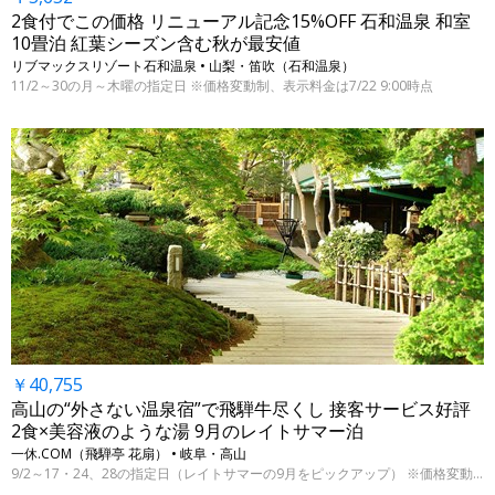
2食付でこの価格 リニューアル記念15%OFF 石和温泉 和室
10畳泊 紅葉シーズン含む秋が最安値
リブマックスリゾート石和温泉 • 山梨・笛吹（石和温泉）
11/2～30の月～木曜の指定日 ※価格変動制、表示料金は7/22 9:00時点
￥40,755
高山の“外さない温泉宿”で飛騨牛尽くし 接客サービス好評
2食×美容液のような湯 9月のレイトサマー泊
一休.COM（飛騨亭 花扇） • 岐阜・高山
9/2～17・24、28の指定日（レイトサマーの9月をピックアップ） ※価格変動制、表示料金は7/22 9:00時点