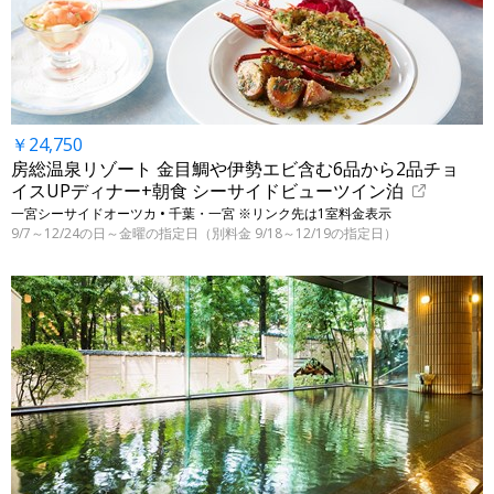
￥24,750
房総温泉リゾート 金目鯛や伊勢エビ含む6品から2品チョ
イスUPディナー+朝食 シーサイドビューツイン泊
一宮シーサイドオーツカ • 千葉・一宮 ※リンク先は1室料金表示
9/7～12/24の日～金曜の指定日（別料金 9/18～12/19の指定日）
←