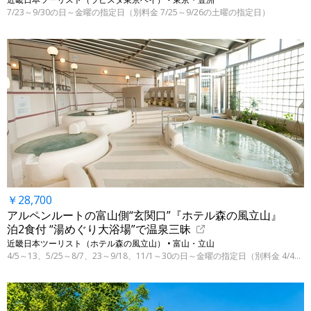
7/23～9/30の日～金曜の指定日（別料金 7/25～9/26の土曜の指定日）
￥28,700
アルペンルートの富山側“玄関口”『ホテル森の風立山』
泊2食付 “湯めぐり大浴場”で温泉三昧
近畿日本ツーリスト（ホテル森の風立山） • 富山・立山
4/5～13、5/25～8/7、23～9/18、11/1～30の日～金曜の指定日（別料金 4/4～11/28）