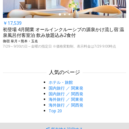
￥17,539
初登場 4月開業 オールインクルーシブの源泉かけ流し宿 温
泉風呂付客室泊 飲み放題込み2食付
御宿 皐月 • 熊本・玉名
7/29～9/30の日～金曜の指定日 ※価格変動制、表示料金は7/29 9:00時点
人気のページ
ホテル・旅館
国内旅行 ／ 関東発
国内旅行 ／ 関西発
海外旅行 ／ 関東発
海外旅行 ／ 関西発
Top 20