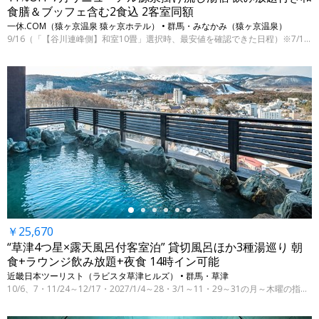
食膳＆ブッフェ含む2食込 2客室同額
一休.COM（猿ヶ京温泉 猿ヶ京ホテル） • 群馬・みなかみ（猿ヶ京温泉）
9/16（「【谷川連峰側】和室10畳」選択時、最安値を確認できた日程）※7/15 9時時点
←
￥25,670
“草津4つ星×露天風呂付客室泊” 貸切風呂ほか3種湯巡り 朝
食+ラウンジ飲み放題+夜食 14時イン可能
近畿日本ツーリスト（ラビスタ草津ヒルズ） • 群馬・草津
10/6、7・11/24～12/17・2027/1/4～28・3/1～11・29～31の月～木曜の指定日