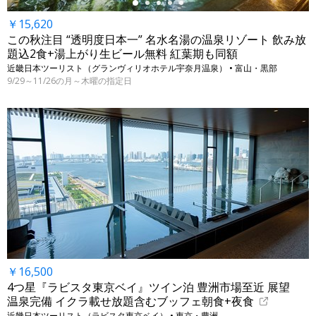
￥15,620
この秋注目 “透明度日本一” 名水名湯の温泉リゾート 飲み放
題込2食+湯上がり生ビール無料 紅葉期も同額
近畿日本ツーリスト（グランヴィリオホテル宇奈月温泉） • 富山・黒部
9/29～11/26の月～木曜の指定日
￥16,500
4つ星『ラビスタ東京ベイ』ツイン泊 豊洲市場至近 展望
温泉完備 イクラ載せ放題含むブッフェ朝食+夜食
近畿日本ツーリスト（ラビスタ東京ベイ） • 東京・豊洲