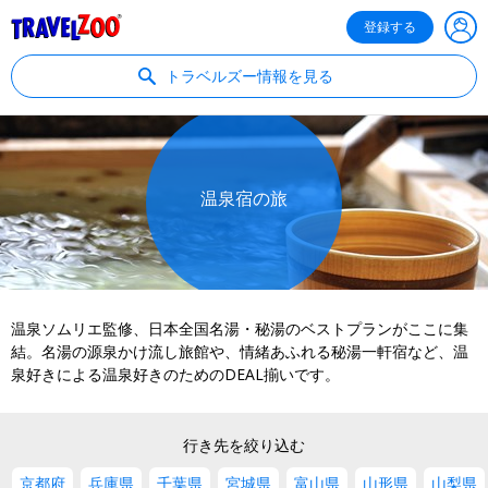
®
Travelzoo
登録する
トラベルズー情報を見る
温泉宿の旅
温泉ソムリエ監修、日本全国名湯・秘湯のベストプランがここに集
結。名湯の源泉かけ流し旅館や、情緒あふれる秘湯一軒宿など、温
泉好きによる温泉好きのためのDEAL揃いです。
行き先を絞り込む
京都府
兵庫県
千葉県
宮城県
富山県
山形県
山梨県