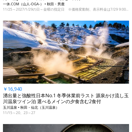
一休.COM（山人-OGA-） • 秋田・男鹿
11/25～2027/1/29の日～金曜の指定日 ※価格変動制、表示料金は7/29 9:00時点
￥16,940
湧出量と強酸性日本No.1 冬季休業前ラスト 源泉かけ流し玉
川温泉ツイン泊 選べるメインの夕食含む2食付
玉川温泉 • 秋田・仙北（玉川温泉）
11/15～20、23～27