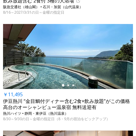
飲み放題含む 2食付 3種の大浴場
阪急交通社（雄山閣） • 石川・加賀（山代温泉）
8/16～2027/3/31の日～金曜の指定日
←
￥11,495
伊豆熱川 “金目鯛付ディナー含む2食×飲み放題”がこの価格
高台のオーシャンビュー温泉宿 無料送迎有
熱川ハイツ • 静岡・東伊豆（熱川温泉）
8/30～9/30の日～金曜の指定日（8・9月の宿泊をピックアップ）