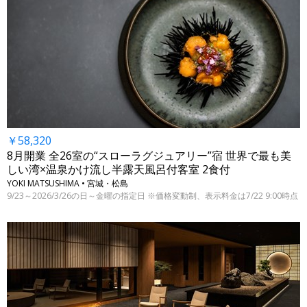
￥58,320
8月開業 全26室の“スローラグジュアリー”宿 世界で最も美
しい湾×温泉かけ流し半露天風呂付客室 2食付
YOKI MATSUSHIMA • 宮城・松島
9/23～2026/3/26の日～金曜の指定日 ※価格変動制、表示料金は7/22 9:00時点