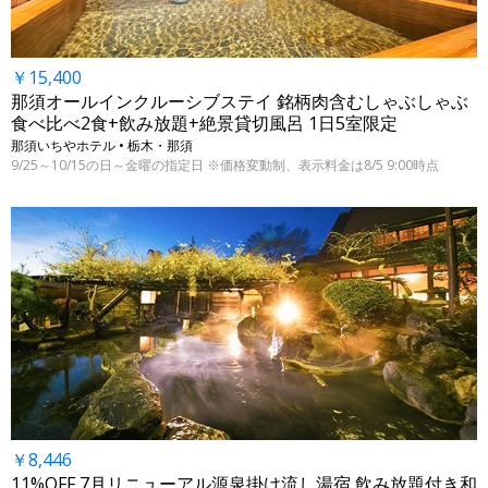
￥15,400
那須オールインクルーシブステイ 銘柄肉含むしゃぶしゃぶ
食べ比べ2食+飲み放題+絶景貸切風呂 1日5室限定
那須いちやホテル • 栃木・那須
9/25～10/15の日～金曜の指定日 ※価格変動制、表示料金は8/5 9:00時点
￥8,446
11%OFF 7月リニューアル源泉掛け流し湯宿 飲み放題付き和