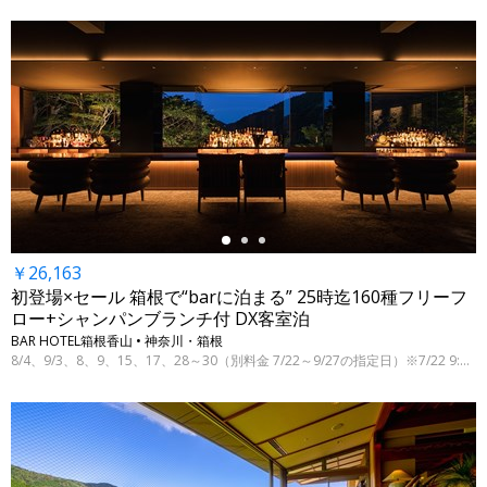
←
￥26,163
初登場×セール 箱根で“barに泊まる” 25時迄160種フリーフ
ロー+シャンパンブランチ付 DX客室泊
BAR HOTEL箱根香山 • 神奈川・箱根
8/4、9/3、8、9、15、17、28～30（別料金 7/22～9/27の指定日）※7/22 9:00時点