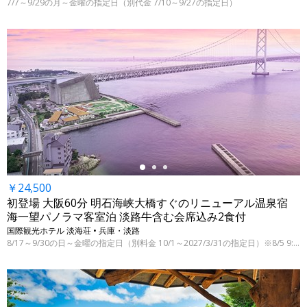
7/7～9/29の月～金曜の指定日（別代金 7/10～9/27の指定日）
←
￥24,500
初登場 大阪60分 明石海峡大橋すぐのリニューアル温泉宿
海一望パノラマ客室泊 淡路牛含む会席込み2食付
国際観光ホテル 淡海荘 • 兵庫・淡路
8/17～9/30の日～金曜の指定日（別料金 10/1～2027/3/31の指定日）※8/5 9:00時点