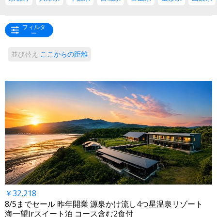
フィルタ
ー
並び替え
ここからの距離
￥32,218
8/5までセール 昨年開業 源泉かけ流し4つ星温泉リゾート
海一望Jrスイート泊 コース含む2食付