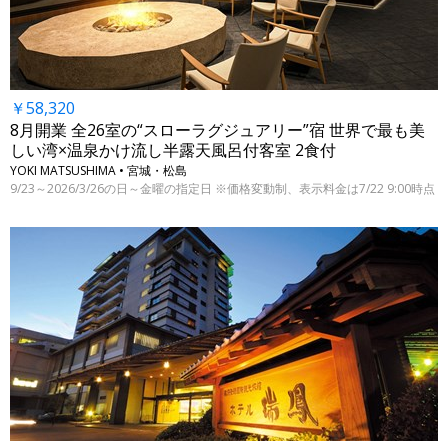
￥58,320
8月開業 全26室の“スローラグジュアリー”宿 世界で最も美
しい湾×温泉かけ流し半露天風呂付客室 2食付
YOKI MATSUSHIMA • 宮城・松島
9/23～2026/3/26の日～金曜の指定日 ※価格変動制、表示料金は7/22 9:00時点