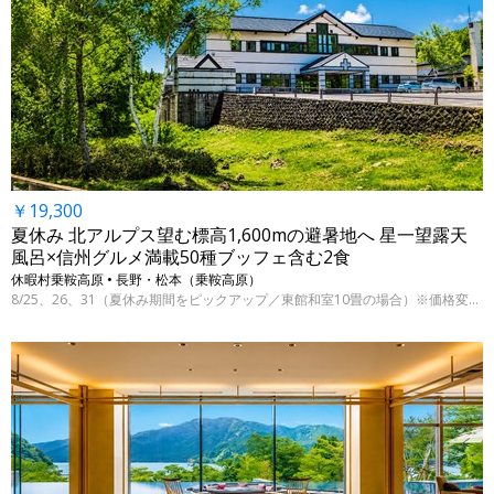
￥19,300
夏休み 北アルプス望む標高1,600mの避暑地へ 星一望露天
風呂×信州グルメ満載50種ブッフェ含む2食
休暇村乗鞍高原 • 長野・松本（乗鞍高原）
8/25、26、31（夏休み期間をピックアップ／東館和室10畳の場合）※価格変動制、表示料金は7/29 9時時点