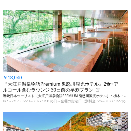
￥18,040
『大江戸温泉物語Premium 鬼怒川観光ホテル』2食+ア
ルコール含むラウンジ 30日前の早割プラン
近畿日本ツーリスト（大江戸温泉物語PREMIUM 鬼怒川観光ホテル） • 栃木・日光（鬼怒川温泉）
6/7～7/17・8/23～2027/3/31の日～金曜の指定日（別料金 6/6～2027/3/27の指定日）