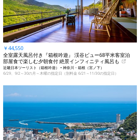
￥44,550
全室露天風呂付き『箱根吟遊』 渓谷ビュー68平米客室泊
部屋食で楽しむ夕朝食付 絶景インフィニティ風呂も
近畿日本ツーリスト（箱根吟遊） • 神奈川・箱根（宮ノ下）
6/29、9/2～30の月～木曜の指定日（別料金 6/21～11/30の指定日）