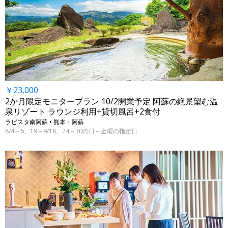
￥23,000
2か月限定モニタープラン 10/2開業予定 阿蘇の絶景望む温
泉リゾート ラウンジ利用+貸切風呂+2食付
ラビスタ南阿蘇 • 熊本・阿蘇
8/4～6、19～9/18、24～30の日～金曜の指定日
←