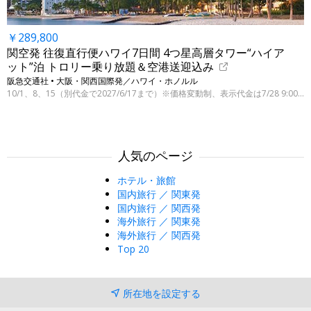
￥289,800
関空発 往復直行便ハワイ7日間 4つ星高層タワー“ハイア
ット”泊 トロリー乗り放題＆空港送迎込み
阪急交通社 • 大阪・関西国際発／ハワイ・ホノルル
10/1、8、15（別代金で2027/6/17まで）※価格変動制、表示代金は7/28 9:00時点
人気のページ
ホテル・旅館
国内旅行 ／ 関東発
国内旅行 ／ 関西発
海外旅行 ／ 関東発
海外旅行 ／ 関西発
Top 20
所在地を設定する