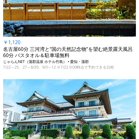
￥1,120
名古屋60分 三河湾と“国の天然記念物”を望む絶景露天風呂
60分 バスタオル＆駐車場無料
じゃらんNET（蒲郡温泉 ホテル竹島） • 愛知・蒲郡
7/22～25、27～8/30、9/3～12 ※7/22 9:00時点で予約できる日程