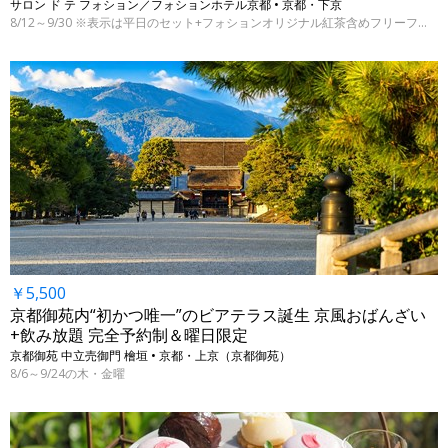
サロン ド テ フォション／フォションホテル京都 • 京都・下京
8/12～9/30 ※表示は平日のセット+フォションオリジナル紅茶含めフリーフロー付きの料金
￥5,500
京都御苑内“初かつ唯一”のビアテラス誕生 京風おばんざい
+飲み放題 完全予約制＆曜日限定
京都御苑 中立売御門 檜垣 • 京都・上京（京都御苑）
8/6～9/24の木・金曜