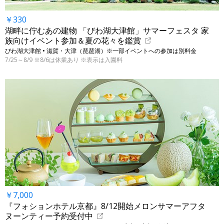
￥330
湖畔に佇むあの建物 「びわ湖大津館」サマーフェスタ 家
族向けイベント参加＆夏の花々を鑑賞
びわ湖大津館 • 滋賀・大津（琵琶湖）※一部イベントへの参加は別料金
7/25～8/9 ※8/6は休業あり ※表示は入園料
￥7,000
『フォションホテル京都』8/12開始メロンサマーアフタ
ヌーンティー予約受付中