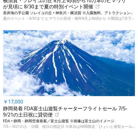
横須賀・ソレイユの丘 8月上旬頃から10万本のヒマワリ
が見頃に 8/30まで夏の特別イベント開催
長井海の手公園 ソレイユの丘 • 神奈川・横須賀 ※入園無料、アトラクションや飲食は別料金
夏のイベント：8/30まで ヒマワリの見頃：例年8月上旬頃から ※開花は7月下旬から
￥17,000
静岡発着 FDA富士山遊覧チャーターフライトセール 7/5-
9/21の土日祝に貸切便
FDA • 静岡・静岡空港発着／富士山遊覧 ※画像は富士山のイメージ
7/5～9/21の土・日曜、祝日の指定日 ※表示はWEB限定「ひょいと遊覧セール」運賃