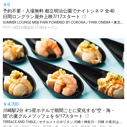
￥0
予約不要・入場無料 都立明治公園でナイトシネマ 全40
日間ロングラン屋外上映7/17スタート
SUMMER LOUNGE MEIJI PARK POWERED BY CORONA／PARK CINEMA • 東京・新宿、渋谷（明治神宮外苑に隣接）
7/17～9/27の指定日 17:00オープン
￥4,700
川崎駅2分 4つ星ホテルで期間ごとに変化する“空・海・
陸”の夏グルメブッフェを 6/17スタート
TERRACE AND TABLE／ホテルメトロポリタン 川崎 • 神奈川・川崎 ※表示は平日ランチ料金です
第1弾「空」6/17～7/13、第2弾「海」7/14～8/7、第3弾「陸」8/8～31