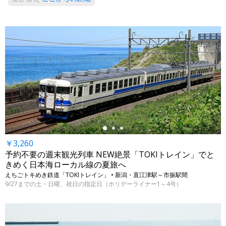
←
￥3,260
予約不要の週末観光列車 NEW絶景「TOKIトレイン」でと
きめく日本海ローカル線の夏旅へ
えちごトキめき鉄道「TOKIトレイン」 • 新潟・直江津駅～市振駅間
9/27までの土・日曜、祝日の指定日（ホリデーライナー1～4号）