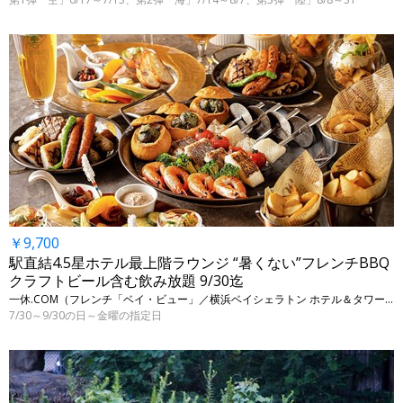
￥9,700
駅直結4.5星ホテル最上階ラウンジ “暑くない”フレンチBBQ
クラフトビール含む飲み放題 9/30迄
一休.COM（フレンチ「ベイ・ビュー」／横浜ベイシェラトン ホテル＆タワーズ） • 神奈川・横浜
7/30～9/30の日～金曜の指定日