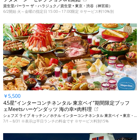
資生堂パーラー ザ・ハラジュク／資生堂 • 東京・渋谷（神宮前）
6/2開始 火～金曜の指定日 15:00～17:00限定 ※サービス料10%別
￥5,500
4.5星“インターコンチネンタル 東京ベイ”期間限定ブッフ
ェMeetsハーゲンダッツ 海の幸×肉料理
シェフズ ライブ キッチン／ホテル インターコンチネンタル 東京ベイ • 東京・港
7/1～8/31 ※表示は平日ランチの料金です ※サービス料別15%