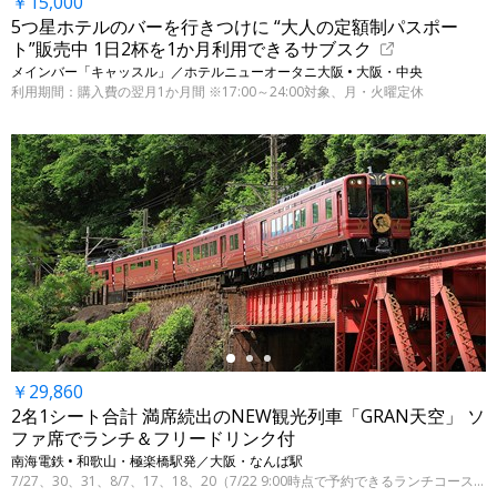
￥15,000
5つ星ホテルのバーを行きつけに “大人の定額制パスポー
ト”販売中 1日2杯を1か月利用できるサブスク
メインバー「キャッスル」／ホテルニューオータニ大阪 • 大阪・中央
利用期間：購入費の翌月1か月間 ※17:00～24:00対象、月・火曜定休
←
￥29,860
2名1シート合計 満席続出のNEW観光列車「GRAN天空」 ソ
ファ席でランチ＆フリードリンク付
南海電鉄 • 和歌山・極楽橋駅発／大阪・なんば駅
7/27、30、31、8/7、17、18、20（7/22 9:00時点で予約できるランチコース／極楽橋発／グランシート）