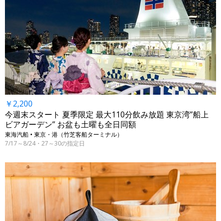
￥2,200
今週末スタート 夏季限定 最大110分飲み放題 東京湾”船上
ビアガーデン” お盆も土曜も全日同額
東海汽船 • 東京・港（竹芝客船ターミナル）
7/17～8/24・27～30の指定日