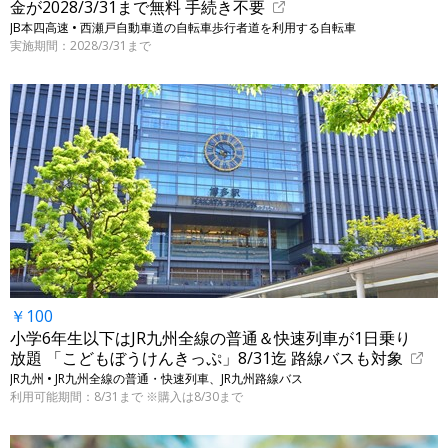
金が2028/3/31まで無料 手続き不要
JB本四高速 • 西瀬戸自動車道の自転車歩行者道を利用する自転車
実施期間：2028/3/31まで
￥100
小学6年生以下はJR九州全線の普通＆快速列車が1日乗り
放題 「こどもぼうけんきっぷ」8/31迄 路線バスも対象
JR九州 • JR九州全線の普通・快速列車、JR九州路線バス
利用可能期間：8/31まで ※購入は8/30まで