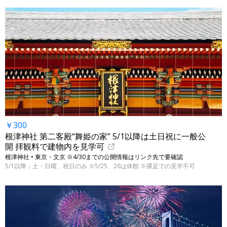
￥300
根津神社 第二客殿“舞姫の家” 5/1以降は土日祝に一般公
開 拝観料で建物内を見学可
根津神社 • 東京・文京 ※4/30までの公開情報はリンク先で要確認
5/1以降：土・日曜、祝日のみ ※5/25、26は休館 ※裸足での見学不可