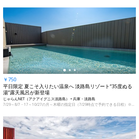
←
￥750
平日限定 夏こそ入りたい温泉へ 淡路島リゾート“35度ぬる
湯”露天風呂が新登場
じゃらんNET（アクアイグニス淡路島） • 兵庫・淡路島
7/29～8/7・17～10/27の月～木曜の指定日（7/29時点で予約できる日程）※ぬる湯は夏期限定