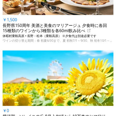
￥1,500
長野県150周年 美酒と美食のマリアージュ 夕食時に各回
15種類のワインから3種類を各60ml飲み比べ
休暇村乗鞍高原 • 長野・松本（乗鞍高原） ※夕食代は別途必要です
ワインの切り替え期間：春 初夏6/30まで、夏 初秋7/1～9/30、秋 初冬10/1～12/18
￥0