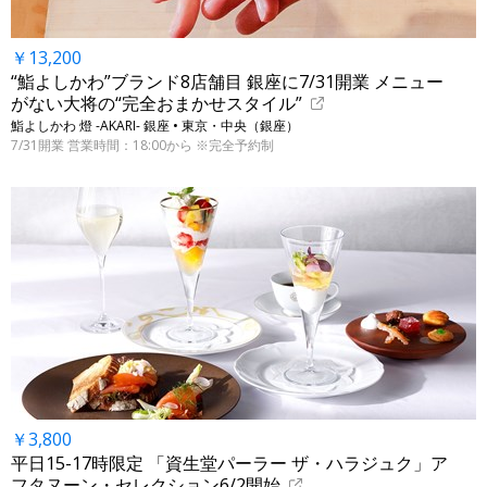
￥13,200
“鮨よしかわ”ブランド8店舗目 銀座に7/31開業 メニュー
がない大将の“完全おまかせスタイル”
鮨よしかわ 燈 -AKARI- 銀座 • 東京・中央（銀座）
7/31開業 営業時間：18:00から ※完全予約制
￥3,800
平日15-17時限定 「資生堂パーラー ザ・ハラジュク」ア
フタヌーン・セレクション6/2開始