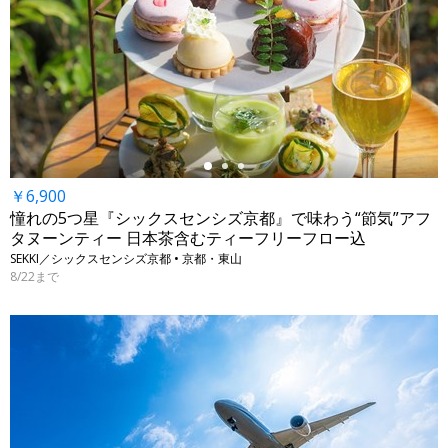
←
￥6,900
憧れの5つ星『シックスセンシズ京都』で味わう“節気”アフ
タヌーンティー 日本茶含むティーフリーフロー込
SEKKI／シックスセンシズ京都 • 京都・東山
8/22まで