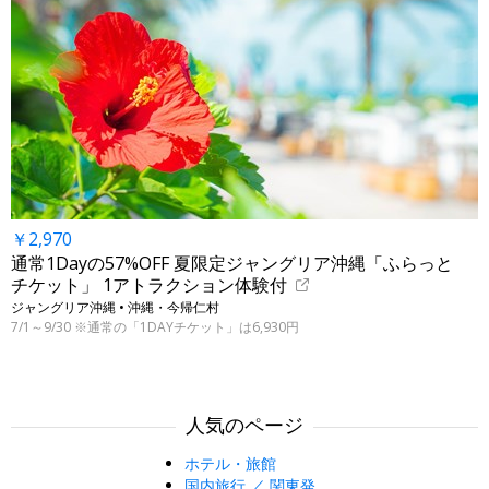
￥2,970
通常1Dayの57%OFF 夏限定ジャングリア沖縄「ふらっと
チケット」 1アトラクション体験付
ジャングリア沖縄 • 沖縄・今帰仁村
7/1～9/30 ※通常の「1DAYチケット」は6,930円
人気のページ
ホテル・旅館
国内旅行 ／ 関東発