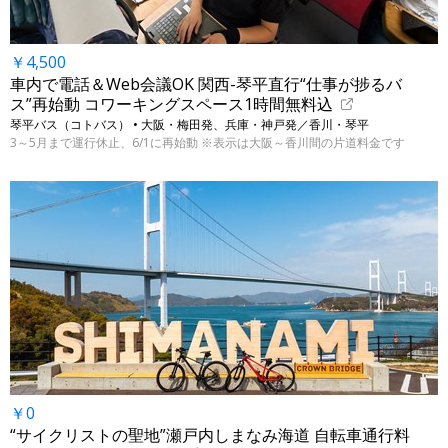
￥4,500
車内で電話＆Web会議OK 関西-琴平直行“仕事が捗るバ
ス”再始動 コワーキングスペース1時間無料込
琴平バス（コトバス） • 大阪・梅田発、兵庫・神戸発／香川・琴平
3～5月まで運行休止、6/1に再始動 ※表示は大阪～香川間の片道料金です
￥0
“サイクリストの聖地”瀬戸内しまなみ海道 自転車通行料