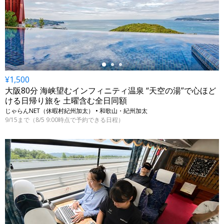
←
¥1,500
大阪80分 海峡望むインフィニティ温泉 “天空の湯”で心ほど
ける日帰り旅を 土曜含む全日同額
じゃらんNET（休暇村紀州加太） • 和歌山・紀州加太
9/15まで（8/5 9:00時点で予約できる日程）