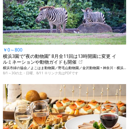
￥0～800
横浜3園で“夜の動物園” 8月全11回は13時開園に変更 イ
ルミネーションや動物ガイドも開催
横浜市緑の協会／よこはま動物園／野毛山動物園／金沢動物園 • 神奈川・横浜の対象動物園 ※表示は大人の入園料です
8/1～30の土・日曜、8/11 ※リンク先はPDFです