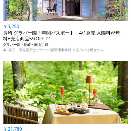
￥3,250
長崎 グラバー園「年間パスポート」4/1発売 入園料が無
料+売店商品5%OFF
グラバー園 • 長崎・南山手町
4/1発売、販売場所はグラバー園管理事務所 ※支払いは現金のみ
￥21,780