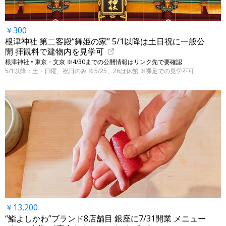
￥300
根津神社 第二客殿“舞姫の家” 5/1以降は土日祝に一般公
開 拝観料で建物内を見学可
根津神社 • 東京・文京 ※4/30までの公開情報はリンク先で要確認
5/1以降：土・日曜、祝日のみ ※5/25、26は休館 ※裸足での見学不可
￥13,200
“鮨よしかわ”ブランド8店舗目 銀座に7/31開業 メニュー