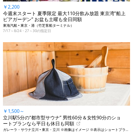
￥2,200
今週末スタート 夏季限定 最大110分飲み放題 東京湾”船上
ビアガーデン” お盆も土曜も全日同額
東海汽船 • 東京・港（竹芝客船ターミナル）
7/17～8/24・27～30の指定日
￥1,500～
立川駅5分の“都市型サウナ” 男性60分＆女性90分のショ
ートプランなら平日も休日も同額
ガレーラ・サウナ立川 • 東京・立川 ※画像はイメージ ※表示はショートプランの料金