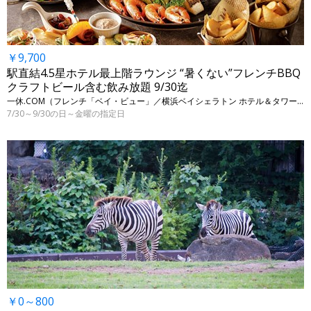
￥9,700
駅直結4.5星ホテル最上階ラウンジ “暑くない”フレンチBBQ
クラフトビール含む飲み放題 9/30迄
一休.COM（フレンチ「ベイ・ビュー」／横浜ベイシェラトン ホテル＆タワーズ） • 神奈川・横浜
7/30～9/30の日～金曜の指定日
￥0～800