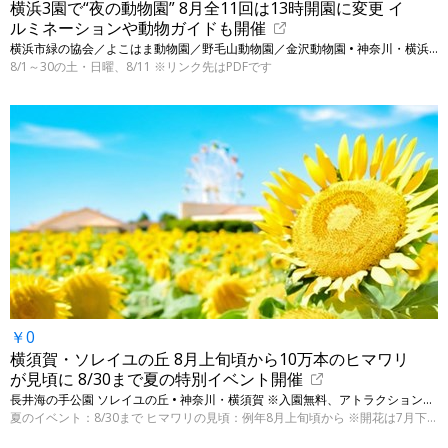
横浜3園で“夜の動物園” 8月全11回は13時開園に変更 イ
ルミネーションや動物ガイドも開催
横浜市緑の協会／よこはま動物園／野毛山動物園／金沢動物園 • 神奈川・横浜の対象動物園 ※表示は大人の入園料です
8/1～30の土・日曜、8/11 ※リンク先はPDFです
￥0
横須賀・ソレイユの丘 8月上旬頃から10万本のヒマワリ
が見頃に 8/30まで夏の特別イベント開催
長井海の手公園 ソレイユの丘 • 神奈川・横須賀 ※入園無料、アトラクションや飲食は別料金
夏のイベント：8/30まで ヒマワリの見頃：例年8月上旬頃から ※開花は7月下旬から