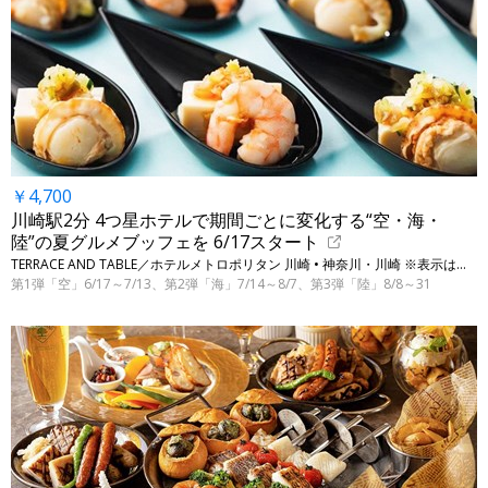
￥4,700
川崎駅2分 4つ星ホテルで期間ごとに変化する“空・海・
陸”の夏グルメブッフェを 6/17スタート
TERRACE AND TABLE／ホテルメトロポリタン 川崎 • 神奈川・川崎 ※表示は平日ランチ料金です
第1弾「空」6/17～7/13、第2弾「海」7/14～8/7、第3弾「陸」8/8～31