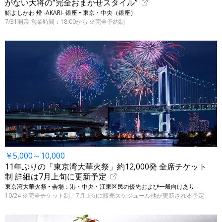
がない大将の“完全おまかせスタイル”
鮨よしかわ 燈 -AKARI- 銀座 • 東京・中央（銀座）
7/31開業 営業時間：18:00から ※完全予約制
￥5,000～10,000
11年ぶりの「東京湾大華火祭」約12,000発 全席チケット
制 詳細は7月上旬に更新予定
東京湾大華火祭 • 会場：港・中央・江東区民の優先および一般向けあり
10/24 ※完全チケット制、7月上旬に販売スケジュール他が更新される予定