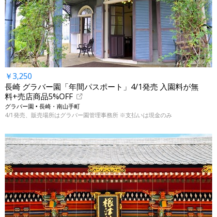
￥3,250
長崎 グラバー園「年間パスポート」4/1発売 入園料が無
料+売店商品5%OFF
グラバー園 • 長崎・南山手町
4/1発売、販売場所はグラバー園管理事務所 ※支払いは現金のみ