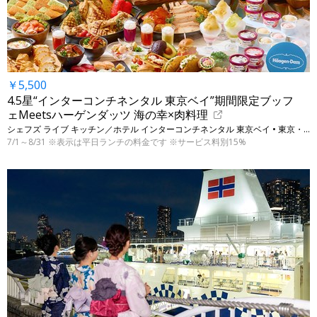
￥5,500
4.5星“インターコンチネンタル 東京ベイ”期間限定ブッフ
ェMeetsハーゲンダッツ 海の幸×肉料理
シェフズ ライブ キッチン／ホテル インターコンチネンタル 東京ベイ • 東京・港
7/1～8/31 ※表示は平日ランチの料金です ※サービス料別15%