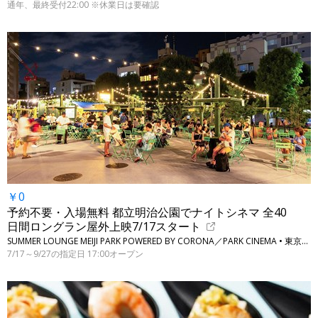
通年、最終受付22:00 ※休業日は要確認
￥0
予約不要・入場無料 都立明治公園でナイトシネマ 全40
日間ロングラン屋外上映7/17スタート
SUMMER LOUNGE MEIJI PARK POWERED BY CORONA／PARK CINEMA • 東京・新宿、渋谷（明治神宮外苑に隣接）
7/17～9/27の指定日 17:00オープン