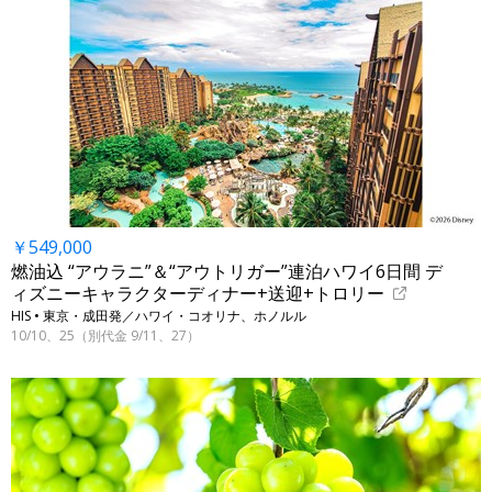
￥549,000
燃油込 “アウラニ”＆“アウトリガー”連泊ハワイ6日間 デ
ィズニーキャラクターディナー+送迎+トロリー
HIS • 東京・成田発／ハワイ・コオリナ、ホノルル
10/10、25（別代金 9/11、27）