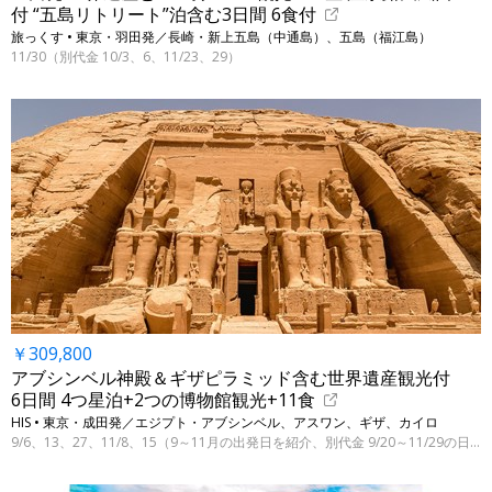
付 “五島リトリート”泊含む3日間 6食付
旅っくす • 東京・羽田発／長崎・新上五島（中通島）、五島（福江島）
11/30（別代金 10/3、6、11/23、29）
￥309,800
アブシンベル神殿＆ギザピラミッド含む世界遺産観光付
6日間 4つ星泊+2つの博物館観光+11食
HIS • 東京・成田発／エジプト・アブシンベル、アスワン、ギザ、カイロ
9/6、13、27、11/8、15（9～11月の出発日を紹介、別代金 9/20～11/29の日曜の指定日）