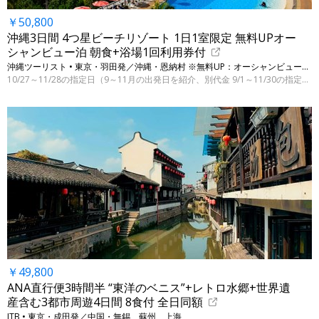
￥50,800
沖縄3日間 4つ星ビーチリゾート 1日1室限定 無料UPオー
シャンビュー泊 朝食+浴場1回利用券付
沖縄ツーリスト • 東京・羽田発／沖縄・恩納村 ※無料UP：オーシャンビュー選択時
10/27～11/28の指定日（9～11月の出発日を紹介、別代金 9/1～11/30の指定日）※6/30 9:00時点
￥49,800
ANA直行便3時間半 “東洋のベニス”+レトロ水郷+世界遺
産含む3都市周遊4日間 8食付 全日同額
JTB • 東京・成田発／中国・無錫、蘇州、上海