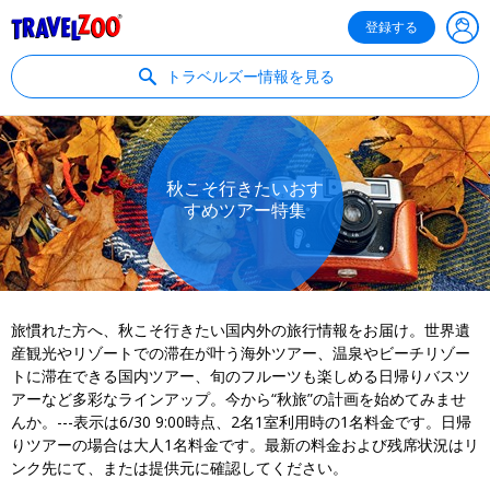
®
Travelzoo
登録する
トラベルズー情報を見る
秋こそ行きたいおす
すめツアー特集
旅慣れた方へ、秋こそ行きたい国内外の旅行情報をお届け。世界遺
産観光やリゾートでの滞在が叶う海外ツアー、温泉やビーチリゾー
トに滞在できる国内ツアー、旬のフルーツも楽しめる日帰りバスツ
アーなど多彩なラインアップ。今から“秋旅”の計画を始めてみませ
んか。---表示は6/30 9:00時点、2名1室利用時の1名料金です。日帰
りツアーの場合は大人1名料金です。最新の料金および残席状況はリ
ンク先にて、または提供元に確認してください。