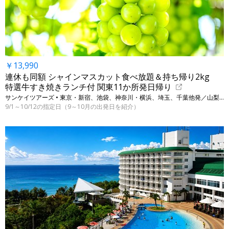
￥13,990
連休も同額 シャインマスカット食べ放題＆持ち帰り2kg
特選牛すき焼きランチ付 関東11か所発日帰り
サンケイツアーズ • 東京・新宿、池袋、神奈川・横浜、埼玉、千葉他発／山梨・一宮、勝沼
9/1～10/12の指定日（9～10月の出発日を紹介）