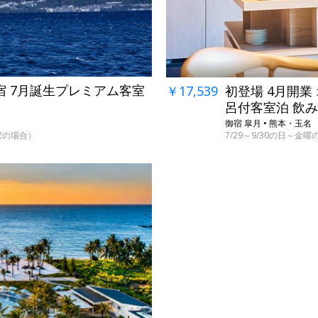
宿 7月誕生プレミアム客室
￥17,539
初登場 4月開
呂付客室泊 飲
御宿 皐月 • 熊本・玉名
選択の場合）
7/29～9/30の日～金曜