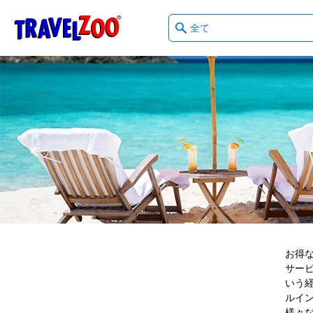
What
®
Travelzoo
type
of
deals?
お得
サー
いう
ルイ
様々