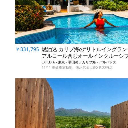
￥331,795
燃油込 カリブ海の“リトルイングラン
アルコール含むオールインクルーシ
EXPEDIA • 東京・羽田発／カリブ海・バルバドス
11/11 ※価格変動制、表示代金は8/5 9:00時点