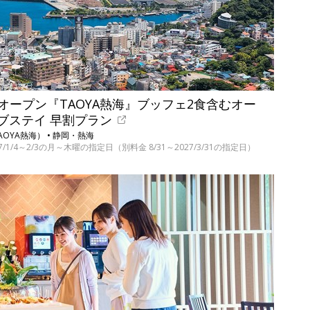
ドオープン『TAOYA熱海』ブッフェ2食含むオー
ブステイ 早割プラン
OYA熱海） • 静岡・熱海
027/1/4～2/3の月～木曜の指定日（別料金 8/31～2027/3/31の指定日）