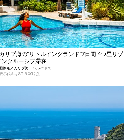
 カリブ海の“リトルイングランド”7日間 4つ星リゾ
インクルーシブ滞在
・関西国際発／カリブ海・バルバドス
表示代金は8/5 9:00時点