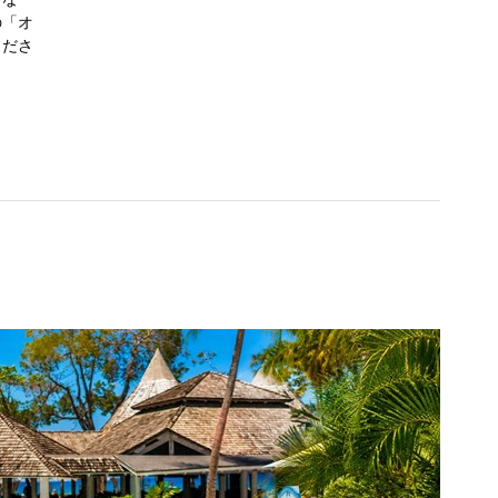
の「オ
くださ