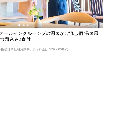
業 オールインクルーシブの源泉かけ流し宿 温泉風
み放題込み2食付
の指定日 ※価格変動制、表示料金は7/29 9:00時点