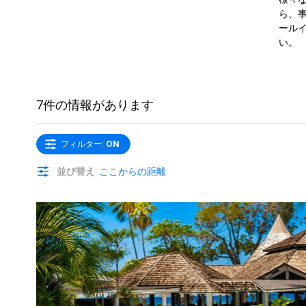
ら、
ール
い。
7件の情報があります
フィルター
:
ON
並び替え
ここからの距離