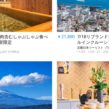
柄肉含むしゃぶしゃぶ食べ
￥21,890
7/18リブラン
5室限定
ルインクルーシ
近畿日本ツーリスト（TA
/5 9:00時点
11/26・12/8～21・2
←