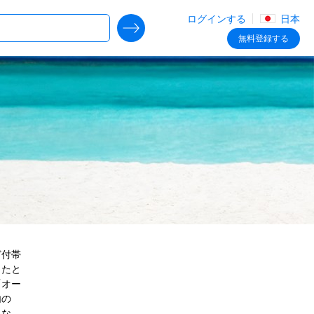
ログインする
日本
SEARCH DEALS
無料
登録する
ど付帯
したと
「オー
内の
」な