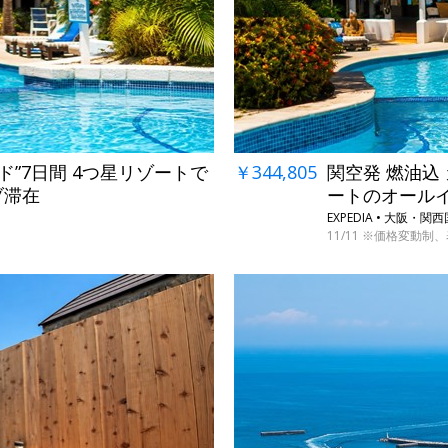
ド”7日間 4つ星リゾートで
￥344,805
関空発 燃油込
ブ滞在
ートのオール
EXPEDIA • 大阪
11/11 ※価格変動制、