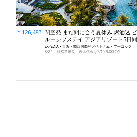
￥126,483
関空発 まだ間に合う夏休み 燃油込 
ルーシブステイ アジアリゾート5日
EXPEDIA • 大阪・関西国際発／ベトナム・フーコック
8/24 ※価格変動制、表示代金は7/15 9:00時点