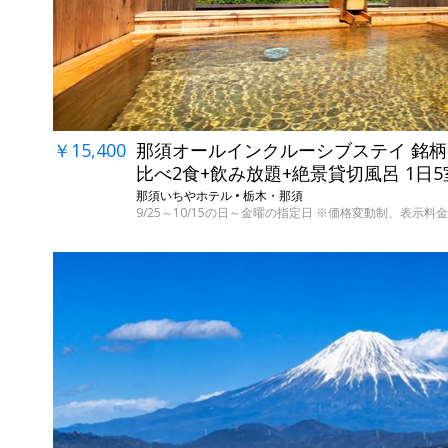
￥15,400
那須オールインクルーシブステイ 銘
比べ2食+飲み放題+絶景貸切風呂 1日
那須いちやホテル • 栃木・那須
9/25～10/15の日～金曜の指定日 ※価格変動制、表示料金は8