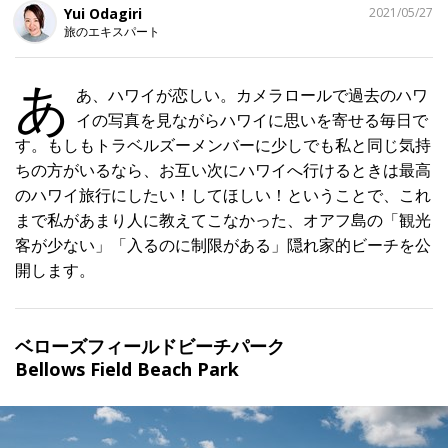
シ
Yui Odagiri
2021/05/27
ェ
旅のエキスパート
ア
す
る
あ
あ、ハワイが恋しい。カメラロールで過去のハワ
イの写真を見ながらハワイに思いを寄せる毎日で
す。もしもトラベルズーメンバーに少しでも私と同じ気持
ちの方がいるなら、お互い次にハワイへ行けるときは最高
のハワイ旅行にしたい！してほしい！ということで、これ
まで私があまり人に教えてこなかった、オアフ島の「観光
客が少ない」「入るのに制限がある」隠れ家的ビーチを公
開します。
ベローズフィールドビーチパーク
Bellows Field Beach Park