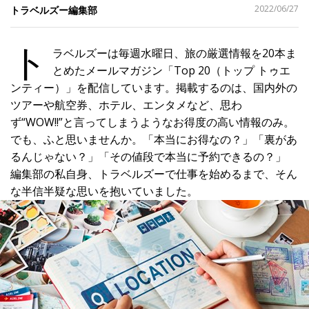
シ
2022/06/27
トラベルズー編集部
ェ
ア
す
ト
る
ラベルズーは毎週水曜日、旅の厳選情報を20本ま
とめたメールマガジン「Top 20（トップ トゥエ
ンティー）」を配信しています。掲載するのは、国内外の
ツアーや航空券、ホテル、エンタメなど、思わ
ず“WOW!!”と言ってしまうようなお得度の高い情報のみ。
でも、ふと思いませんか。「本当にお得なの？」「裏があ
るんじゃない？」「その値段で本当に予約できるの？」
編集部の私自身、トラベルズーで仕事を始めるまで、そん
な半信半疑な思いを抱いていました。