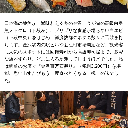
日本海の地魚が一挙味わえる冬の金沢。今が旬の高級白身
魚ノドグロ（下段左）、プリプリな食感が堪らない白エビ
（下段中央）をはじめ、鮮度抜群のネタの数々に舌鼓を打
ちます。金沢駅内の駅ビルや近江町市場周辺など、観光客
に人気のスポットには回転寿司から高級寿司屋まで、多彩
な店がずらり。どこに入るか迷ってしまうほどでした。私
は駅前のお店で『金沢百万石握り』（税別3,200円）を堪
能。思い出すたびもう一度食べたくなる、極上の味でし
た。