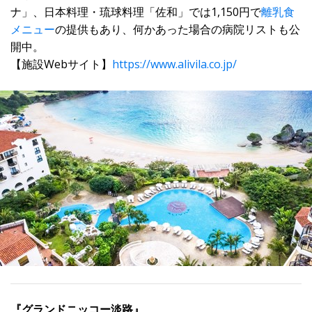
ナ」、日本料理・琉球料理「佐和」では1,150円で
離乳食
メニュー
の提供もあり、何かあった場合の病院リストも公
開中。
【施設Webサイト】
https://www.alivila.co.jp/
『グランドニッコー淡路』