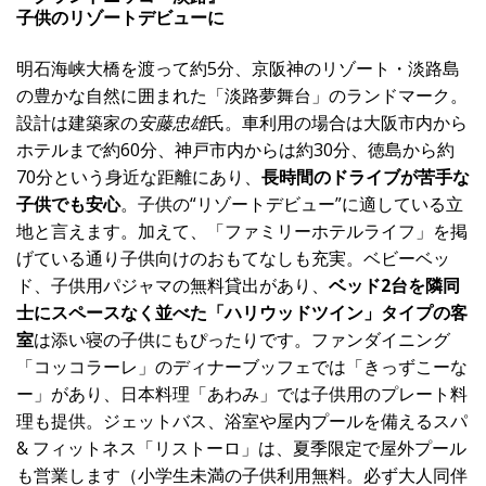
子供のリゾートデビューに
明石海峡大橋を渡って約5分、京阪神のリゾート・淡路島
の豊かな自然に囲まれた「淡路夢舞台」のランドマーク。
設計は建築家の
安藤忠雄
氏。車利用の場合は大阪市内から
ホテルまで約60分、神戸市内からは約30分、徳島から約
70分という身近な距離にあり、
長時間のドライブが苦手な
子供でも安心
。子供の“リゾートデビュー”に適している立
地と言えます。加えて、「ファミリーホテルライフ」を掲
げている通り子供向けのおもてなしも充実。ベビーベッ
ド、子供用パジャマの無料貸出があり、
ベッド2台を隣同
士にスペースなく並べた「ハリウッドツイン」タイプの客
室
は添い寝の子供にもぴったりです。ファンダイニング
「コッコラーレ」のディナーブッフェでは「きっずこーな
ー」があり、日本料理「あわみ」では子供用のプレート料
理も提供。ジェットバス、浴室や屋内プールを備えるスパ
& フィットネス「リストーロ」は、夏季限定で屋外プール
も営業します（小学生未満の子供利用無料。必ず大人同伴