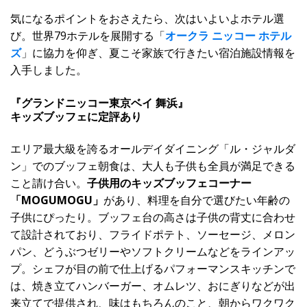
気になるポイントをおさえたら、次はいよいよホテル選
び。世界79ホテルを展開する「
オークラ ニッコー ホテル
ズ
」に協力を仰ぎ、夏こそ家族で行きたい宿泊施設情報を
入手しました。
『グランドニッコー東京ベイ 舞浜』
キッズブッフェに定評あり
エリア最大級を誇るオールデイダイニング「ル・ジャルダ
ン」でのブッフェ朝食は、大人も子供も全員が満足できる
こと請け合い。
子供用のキッズブッフェコーナー
「MOGUMOGU」
があり、料理を自分で選びたい年齢の
子供にぴったり。ブッフェ台の高さは子供の背丈に合わせ
て設計されており、フライドポテト、ソーセージ、メロン
パン、どうぶつゼリーやソフトクリームなどをラインアッ
プ。シェフが目の前で仕上げるパフォーマンスキッチンで
は、焼き立てハンバーガー、オムレツ、おにぎりなどが出
来立てで提供され、味はもちろんのこと、朝からワクワク