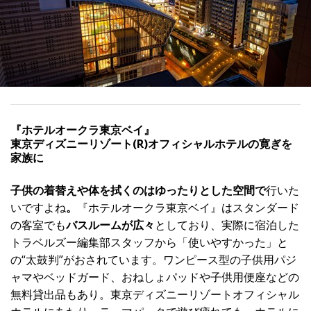
『ホテルオークラ東京ベイ』
東京ディズニーリゾート(R)オフィシャルホテルの寛ぎを
家族に
子供の着替えや体を拭くのはゆったりとした空間で
行いた
いですよね
。
『ホテルオークラ東京ベイ』はスタンダード
の客室でも
バスルームが広々
としており、実際に宿泊した
トラベルズー編集部スタッフから「使いやすかった」と
の“太鼓判”がおされています。ワンピース型の子供用パジ
ャマやベッドガード、おねしょパッドや子供用便座などの
無料貸出品もあり。東京ディズニーリゾートオフィシャル