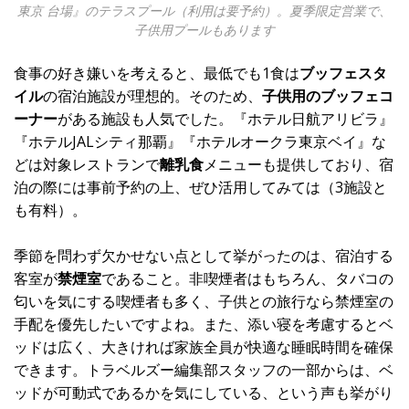
東京 台場』のテラスプール（利用は要予約）。夏季限定営業で、
子供用プールもあります
食事の好き嫌いを考えると、最低でも1食は
ブッフェスタ
イル
の宿泊施設が理想的。そのため、
子供用のブッフェコ
ーナー
がある施設も人気でした。『ホテル日航アリビラ』
『ホテルJALシティ那覇』『ホテルオークラ東京ベイ』な
どは対象レストランで
離乳食
メニューも提供しており、宿
泊の際には事前予約の上、ぜひ活用してみては（3施設と
も有料）。
季節を問わず欠かせない点として挙がったのは、宿泊する
客室が
禁煙室
であること。非喫煙者はもちろん、タバコの
匂いを気にする喫煙者も多く、子供との旅行なら禁煙室の
手配を優先したいですよね。また、添い寝を考慮するとベ
ッドは広く、大きければ家族全員が快適な睡眠時間を確保
できます。トラベルズー編集部スタッフの一部からは、ベ
ッドが可動式であるかを気にしている、という声も挙がり