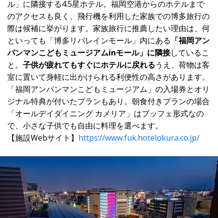
ル」に隣接する4.5星ホテル。福岡空港からのホテルまで
のアクセスも良く、飛行機を利用した家族での博多旅行の
際は候補に挙がります。家族旅行に推薦したい理由は、何
といっても「博多リバレインモール」内にある
「福岡アン
パンマンこどもミュージアムinモール」に隣接
しているこ
と。
子供が疲れてもすぐにホテルに戻れる
うえ、荷物は客
室に置いて身軽に出かけられる利便性の高さがあります。
「福岡アンパンマンこどもミュージアム」の入場券とオリ
ジナル特典が付いたプランもあり。朝食付きプランの場合
「オールデイダイニング カメリア」はブッフェ形式なの
で、小さな子供でも自由に料理を選べます。
【施設Webサイト】
https://www.fuk.hotelokura.co.jp/