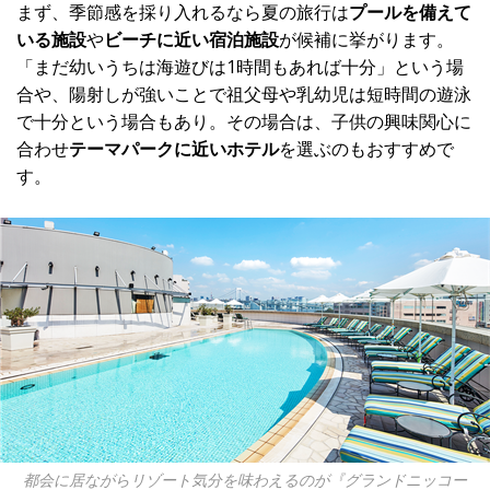
まず、季節感を採り入れるなら夏の旅行は
プールを備えて
いる施設
や
ビーチに近い宿泊施設
が候補に挙がります。
「まだ幼いうちは海遊びは1時間もあれば十分」という場
合や、陽射しが強いことで祖父母や乳幼児は短時間の遊泳
で十分という場合もあり。その場合は、子供の興味関心に
合わせ
テーマパークに近いホテル
を選ぶのもおすすめで
す。
都会に居ながらリゾート気分を味わえるのが『グランドニッコー