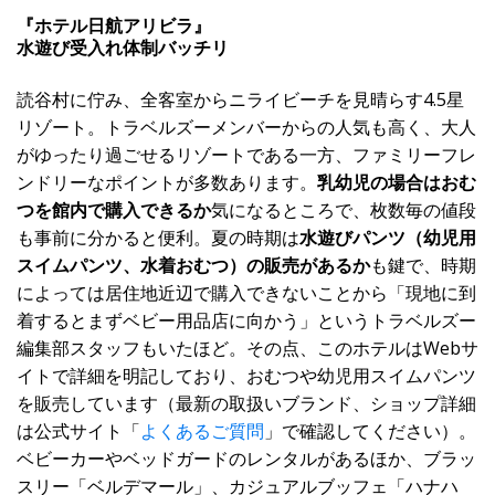
『ホテル日航アリビラ』
水遊び受入れ体制バッチリ
読谷村に佇み、全客室からニライビーチを見晴らす4.5星
リゾート。トラベルズーメンバーからの人気も高く、大人
がゆったり過ごせるリゾートである一方、ファミリーフレ
ンドリーなポイントが多数あります。
乳幼児の場合はおむ
つを館内で購入できるか
気になるところで、枚数毎の値段
も事前に分かると便利。夏の時期は
水遊びパンツ（幼児用
スイムパンツ、水着おむつ）の販売があるか
も鍵で、時期
によっては居住地近辺で購入できないことから「現地に到
着するとまずベビー用品店に向かう」というトラベルズー
編集部スタッフもいたほど。その点、このホテルはWebサ
イトで詳細を明記しており、おむつや幼児用スイムパンツ
を販売しています（最新の取扱いブランド、ショップ詳細
は公式サイト「
よくあるご質問
」で確認してください）。
ベビーカーやベッドガードのレンタルがあるほか、ブラッ
スリー「ベルデマール」、カジュアルブッフェ「ハナハ