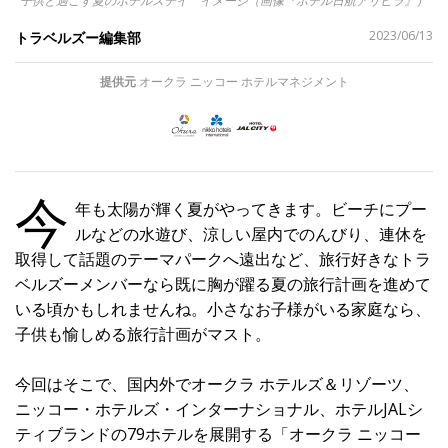
子供と過ごす夏のホテルステイ イメージ（画像『ホテル日航アリビラ』）
シ
2023/06/13
トラベルズー編集部
ェ
ア
す
提供元
オークラ ニッコー ホテルマネジメント
る
今
年も太陽が輝く夏がやってきます。ビーチにプー
ルなどの水遊び、涼しい屋内でのんびり、連休を
取得して話題のテーマパークへ遠出など、旅行好きなトラ
ベルズーメンバーなら既に胸が躍る夏の旅行計画を進めて
いる頃かもしれませんね。小さなお子様がいる家庭なら、
子供も愉しめる旅行計画がマスト。
今回はそこで、国内外でオークラ ホテルズ＆リゾーツ、
ニッコー・ホテルズ・インターナショナル、ホテルJALシ
ティブランドの79ホテルを展開する「オークラ ニッコー