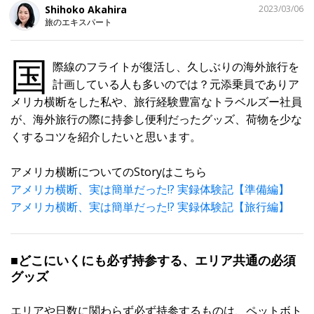
シ
Shihoko Akahira
2023/03/06
ェ
旅のエキスパート
ア
す
る
国
際線のフライトが復活し、久しぶりの海外旅行を
計画している人も多いのでは？元添乗員でありア
メリカ横断をした私や、旅行経験豊富なトラベルズー社員
が、海外旅行の際に持参し便利だったグッズ、荷物を少な
くするコツを紹介したいと思います。
アメリカ横断についてのStoryはこちら
アメリカ横断、実は簡単だった!? 実録体験記【準備編】
アメリカ横断、実は簡単だった!? 実録体験記【旅行編】
■どこにいくにも必ず持参する、エリア共通の必須
グッズ
エリアや日数に関わらず必ず持参するものは、ペットボト