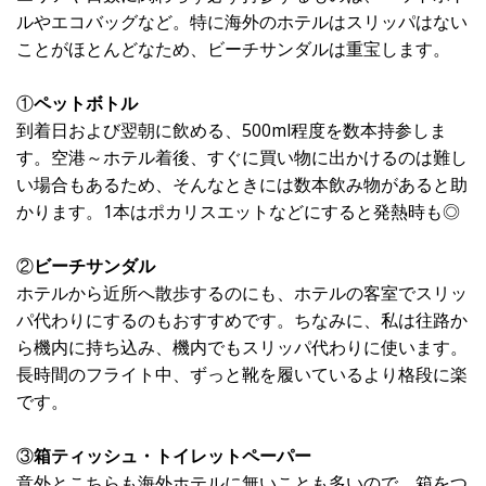
ルやエコバッグなど。特に海外のホテルはスリッパはない
ことがほとんどなため、ビーチサンダルは重宝します。
①
ペットボトル
到着日および翌朝に飲める、500ml程度を数本持参しま
す。空港～ホテル着後、すぐに買い物に出かけるのは難し
い場合もあるため、そんなときには数本飲み物があると助
かります。1本はポカリスエットなどにすると発熱時も◎
②
ビーチサンダル
ホテルから近所へ散歩するのにも、ホテルの客室でスリッ
パ代わりにするのもおすすめです。ちなみに、私は往路か
ら機内に持ち込み、機内でもスリッパ代わりに使います。
長時間のフライト中、ずっと靴を履いているより格段に楽
です。
③
箱ティッシュ・トイレットペーパー
意外とこちらも海外ホテルに無いことも多いので、箱をつ