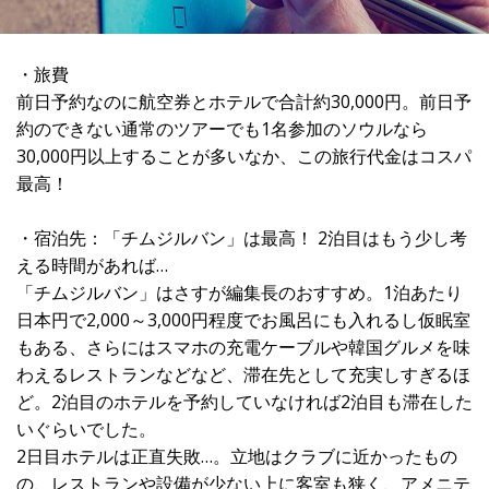
・旅費
前日予約なのに航空券とホテルで合計約30,000円。前日予
約のできない通常のツアーでも1名参加のソウルなら
30,000円以上することが多いなか、この旅行代金はコスパ
最高！
・宿泊先：「チムジルバン」は最高！ 2泊目はもう少し考
える時間があれば…
「チムジルバン」はさすが編集長のおすすめ。1泊あたり
日本円で2,000～3,000円程度でお風呂にも入れるし仮眠室
もある、さらにはスマホの充電ケーブルや韓国グルメを味
わえるレストランなどなど、滞在先として充実しすぎるほ
ど。2泊目のホテルを予約していなければ2泊目も滞在した
いぐらいでした。
2日目ホテルは正直失敗…。立地はクラブに近かったもの
の、レストランや設備が少ない上に客室も狭く、アメニテ