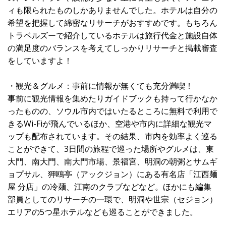
ィも限られたものしかありませんでした。ホテルは自分の
希望を把握して綿密なリサーチがおすすめです。もちろん
トラベルズーで紹介しているホテルは旅行代金と施設自体
の満足度のバランスを考えてしっかりリサーチと掲載審査
をしていますよ！
・観光＆グルメ：事前に情報が無くても充分満喫！
事前に観光情報を集めたりガイドブックも持って行かなか
ったものの、ソウル市内ではいたるところに無料で利用で
きるWi-Fiが飛んでいるほか、空港や市内に詳細な観光マ
ップも配布されています。その結果、市内を効率よく巡る
ことができて、3日間の旅程で巡った場所やグルメは、東
大門、南大門、南大門市場、景福宮、明洞の朝粥とサムギ
ョプサル、狎鴎亭（アックジョン）にある有名店「江西麺
屋 分店」の冷麺、江南のクラブなどなど。ほかにも編集
部員としてのリサーチの一環で、明洞や世宗（セジョン）
エリアの5つ星ホテルなども巡ることができました。